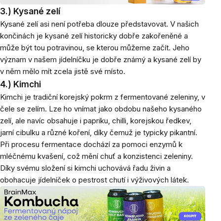
3.) Kysané zelí
Kysané zelí asi není potřeba dlouze představovat. V našich
končinách je kysané zelí historicky dobře zakořeněné a
může být tou potravinou, se kterou můžeme začít. Jeho
význam v našem jídelníčku je dobře známý a kysané zelí by
v něm mělo mít zcela jistě své místo.
4.) Kimchi
Kimchi je tradiční korejský pokrm z fermentované zeleniny, v
čele se zelím. Lze ho vnímat jako obdobu našeho kysaného
zelí, ale navíc obsahuje i papriku, chilli, korejskou ředkev,
jarní cibulku a různé koření, díky čemuž je typicky pikantní.
Při procesu fermentace dochází za pomoci enzymů k
mléčnému kvašení, což mění chuť a konzistenci zeleniny.
Díky svému složení si kimchi uchovává řadu živin a
obohacuje jídelníček o pestrost chutí i výživových látek.