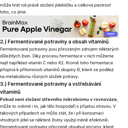
může hrát roli právě složení jídelníčku a celková pestrost
toho, co jíme.
2.) Fermentované potraviny a obsah vitamínů
Fermentované potraviny jsou přirozeným zdrojem některých
důležitých živin. Díky procesu fermentace v nich můžeme
najít například vitamín C nebo K2. Kromě toho fermentace
přispívá k přítomnosti vitamínů skupiny B, které se podílejí
na metabolismu různých složek potravy.
3.) Fermentované potraviny a vstřebávání
vitamínů
Pokud není složení střevního mikrobiomu v rovnováze
,
může to ovlivnit i to, jak tělo hospodaří s přijatou stravou. V
takových případech se může stát, že i při konzumaci
vhodných jídel se některé živiny využijí méně efektivně.
Fermentované potraviny přirozeně obsahují enzymy, které