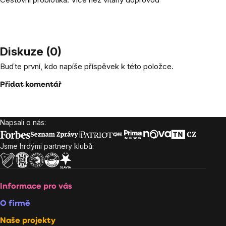
Diskuze (0)
Buďte první, kdo napíše příspěvek k této položce.
Přidat komentář
Napsali o nás:
Zápatí
Jsme hrdými partnery klubů:
Informace pro vás
O firmě
Naše projekty