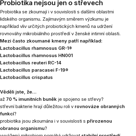
Probiotika nejsou jen o střevech
Probiotika se zkoumají i v souvislosti s dalšími oblastmi
lidského organismu. Zajímavým směrem výzkumu je
například vliv určitých probiotických kmenů na udržení
rovnováhy mikrobiálního prostředí v ženské intimní oblasti.
Mezi často zkoumané kmeny patří například:
Lactobacillus rhamnosus GR-1®
Lactobacillus rhamnosus HN001
Lactobacillus reuteri RC-14
Lactobacillus paracasei F-19®
Lactobacillus crispatus
Věděli jste, že…
až
70 % imunitních buněk
je spojeno se střevy?
střevní bakterie hrají důležitou roli v
rovnováze obranných
funkcí
?
probiotika jsou zkoumána i v souvislosti s
přirozenou
obranou organismu
?
vyvážený mikrobiom pomáhá udržovat
stabilní prostředí