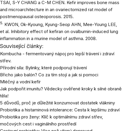
TSAI, S-Y CHANG a C-M CHEN.
Kefir improves bone mass
and microarchitecture in an ovariectomized rat model of
postmenopausal osteoporosis
. 2015.
5.
KWON, Ok-Kyoung, Kyung-Seop AHN, Mee-Young LEE,
et al.
Inhibitory effect of kefiran on ovalbumin-induced lung
inflammation in a murine model of asthma
. 2008.
Související články:
Kombucha - fermentovaný nápoj pro lepší trávení i zdraví
střev.
Přírodní síla: Bylinky, které podporují trávení
Břicho jako balón? Co za tím stojí a jak si pomoci
Mléčný a vodní kefír
Jak podpořit imunitu? Vědecky ověřené kroky k silné obraně
těla!
5 důvodů, proč je důležité konzumovat dostatek vlákniny
Probiotika a histaminová intolerance: Cesta k lepšímu zdraví
Probiotika pro ženy: Klíč k optimálnímu zdraví střev,
močových cest i vaginálního prostředí
Cestovní probiotika: Více než vítaný doprovod