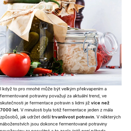
I když to pro mnohé může být velkým překvapením a
fermentované potraviny považují za aktuální trend, ve
skutečnosti je fermentace potravin s lidmi již
více než
7000 let.
V minulosti byla totiž fermentace jeden z mála
způsobů, jak udržet delší
trvanlivost potravin
. V některých
náboženstvích jsou dokonce fermentované potraviny
považovány za posvátné a to zcela jistě není náhoda.