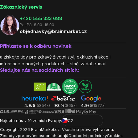
Zákaznický servis
‭+420 555 333 688
Po–Pá: 8:00–18:00
objednavky@brainmarket.cz
Přihlaste se k odběru novinek
a získejte tipy pro zdravý životní styl, exkluzivní akce i
informace o nových produktech – stačí zadat e-mail.
Sledujte nás na sociálních sítích:
4.9/5
(5854x)
98 %
(865x)
4.9/5
(1577x)
Najdete nás v 10 zemích Evropy:
CZ
Copyright
2026
BrainMarket.cz. Všechna práva vyhrazena.
Zásady zpracování osobních údajů
Obchodní podmínky
Cookies