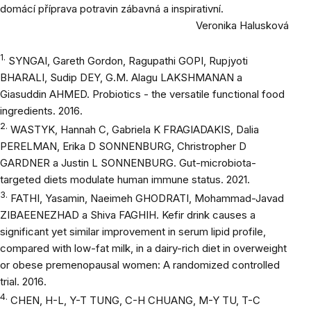
domácí příprava potravin zábavná a inspirativní.
Veronika Halusková
1.
SYNGAI, Gareth Gordon, Ragupathi GOPI, Rupjyoti
BHARALI, Sudip DEY, G.M. Alagu LAKSHMANAN a
Giasuddin AHMED.
Probiotics - the versatile functional food
ingredients
. 2016.
2.
WASTYK, Hannah C, Gabriela K FRAGIADAKIS, Dalia
PERELMAN, Erika D SONNENBURG, Christropher D
GARDNER a Justin L SONNENBURG.
Gut-microbiota-
targeted diets modulate human immune status
. 2021.
3.
FATHI, Yasamin, Naeimeh GHODRATI, Mohammad-Javad
ZIBAEENEZHAD a Shiva FAGHIH.
Kefir drink causes a
significant yet similar improvement in serum lipid profile,
compared with low-fat milk, in a dairy-rich diet in overweight
or obese premenopausal women: A randomized controlled
trial
. 2016.
4.
CHEN, H-L, Y-T TUNG, C-H CHUANG, M-Y TU, T-C