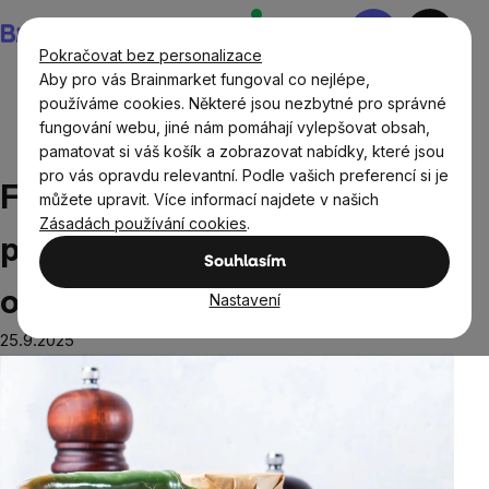
Přejít
Nákupní
na
košík
Pokračovat bez personalizace
obsah
Aby pro vás Brainmarket fungoval co nejlépe,
používáme cookies. Některé jsou nezbytné pro správné
fungování webu, jiné nám pomáhají vylepšovat obsah,
Blog
Zdraví střev
Fermentace: podpora střevní
pamatovat si váš košík a zobrazovat nabídky, které jsou
pohody a běžné obrany organismu
pro vás opravdu relevantní. Podle vašich preferencí si je
Fermentace: podpora střevní
můžete upravit. Více informací najdete v našich
Zásadách používání cookies
.
pohody a běžné obrany
Souhlasím
organismu
Nastavení
25.9.2025