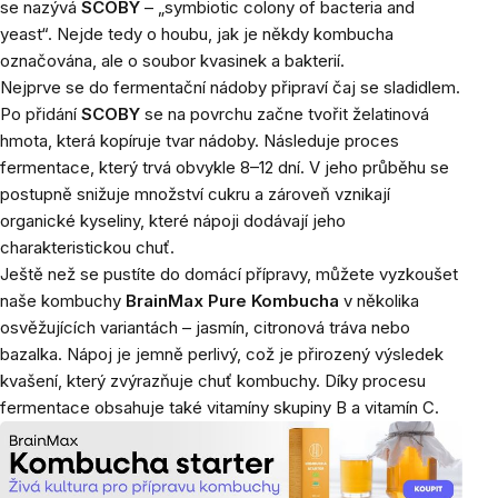
se nazývá
SCOBY
– „symbiotic colony of bacteria and
yeast“. Nejde tedy o houbu, jak je někdy kombucha
označována, ale o soubor kvasinek a bakterií.
Nejprve se do fermentační nádoby připraví čaj se sladidlem.
Po přidání
SCOBY
se na povrchu začne tvořit želatinová
hmota, která kopíruje tvar nádoby. Následuje proces
fermentace, který trvá obvykle 8–12 dní. V jeho průběhu se
postupně snižuje množství cukru a zároveň vznikají
organické kyseliny, které nápoji dodávají jeho
charakteristickou chuť.
Ještě než se pustíte do domácí přípravy, můžete vyzkoušet
naše kombuchy
BrainMax Pure Kombucha
v několika
osvěžujících variantách – jasmín, citronová tráva nebo
bazalka. Nápoj je jemně perlivý, což je přirozený výsledek
kvašení, který zvýrazňuje chuť kombuchy. Díky procesu
fermentace obsahuje také vitamíny skupiny B a vitamín C.