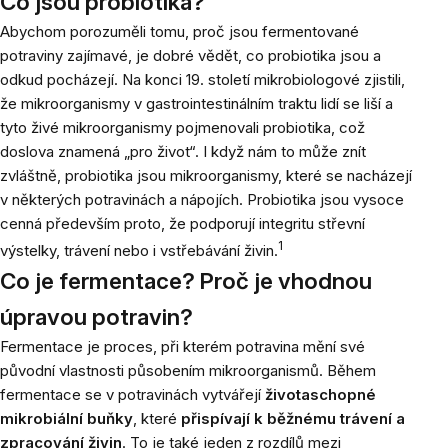
Co jsou probiotika?
Abychom porozuměli tomu, proč jsou fermentované
potraviny zajímavé, je dobré vědět, co probiotika jsou a
odkud pocházejí. Na konci 19. století mikrobiologové zjistili,
že mikroorganismy v gastrointestinálním traktu lidí se liší a
tyto živé mikroorganismy pojmenovali probiotika, což
doslova znamená „pro život“. I když nám to může znít
zvláštně, probiotika jsou mikroorganismy, které se nacházejí
v některých potravinách a nápojích. Probiotika jsou vysoce
cenná především proto, že podporují integritu střevní
1
výstelky, trávení nebo i vstřebávání živin.
Co je fermentace? Proč je vhodnou
úpravou potravin?
Fermentace je proces, při kterém potravina mění své
původní vlastnosti působením mikroorganismů. Během
fermentace se v potravinách vytvářejí
životaschopné
mikrobiální buňky
, které
přispívají k běžnému trávení a
zpracování živin
. To je také jeden z rozdílů mezi