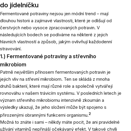
do jídelníčku
Fermentované potraviny nejsou jen módní trend – mají
dlouhou historii a zajímavé vlastnosti, které je odlišují od
čerstvých nebo vysoce zpracovaných potravin. V
následujících bodech se podíváme na některé z jejich
hlavních vlastností a způsob, jakým ovlivňují každodenní
stravování.
1.) Fermentované potraviny a střevního
mikrobiom
Patrně největším přínosem fermentovaných potravin je
jejich vliv na střevní mikrobiom. Ten se skládá z mnoha
druhů bakterií, které mají různé role a společně vytvářejí
rovnováhu v našem trávicím systému. V posledních letech je
význam střevního mikrobiomu intenzivně zkoumán a
výsledky ukazují, že jeho složení může být spojeno s
2
přirozenými obrannými funkcemi organismu.
Možná to znáte i sami – někdy máte pocit, že ani pravidelné
užívání vitamínů nepřináší očekávaný efekt. V takové chvíli