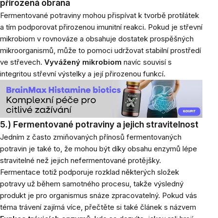
přirozená obrana
Fermentované potraviny mohou přispívat k tvorbě protilátek
a tím podporovat přirozenou imunitní reakci. Pokud je střevní
mikrobiom v rovnováze a obsahuje dostatek prospěšných
mikroorganismů, může to pomoci udržovat stabilní prostředí
ve střevech.
Vyvážený mikrobiom
navíc souvisí s
integritou střevní výstelky a její přirozenou funkcí.
5.) Fermentované potraviny a jejich stravitelnost
Jedním z často zmiňovaných přínosů fermentovaných
potravin je také to, že mohou být díky obsahu enzymů lépe
stravitelné než jejich nefermentované protějšky.
Fermentace totiž podporuje rozklad některých složek
potravy už během samotného procesu, takže výsledný
produkt je pro organismus snáze zpracovatelný. Pokud vás
téma trávení zajímá více, přečtěte si také článek s názvem