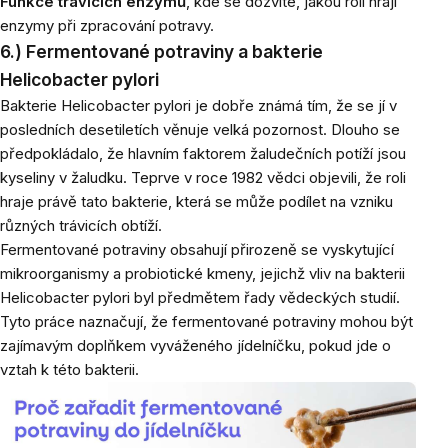
Funkce trávicích enzymů
, kde se dozvíte, jakou roli hrají
enzymy při zpracování potravy.
6.) Fermentované potraviny a bakterie
Helicobacter pylori
Bakterie Helicobacter pylori je dobře známá tím, že se jí v
posledních desetiletích věnuje velká pozornost. Dlouho se
předpokládalo, že hlavním faktorem žaludečních potíží jsou
kyseliny v žaludku. Teprve v roce 1982 vědci objevili, že roli
hraje právě tato bakterie, která se může podílet na vzniku
různých trávicích obtíží.
Fermentované potraviny obsahují přirozeně se vyskytující
mikroorganismy a probiotické kmeny, jejichž vliv na bakterii
Helicobacter pylori byl předmětem řady vědeckých studií.
Tyto práce naznačují, že fermentované potraviny mohou být
zajímavým doplňkem vyváženého jídelníčku, pokud jde o
vztah k této bakterii.