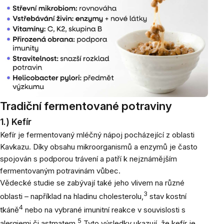
Tradiční fermentované potraviny
1.) Kefír
Kefír je fermentovaný mléčný nápoj pocházející z oblasti
Kavkazu. Díky obsahu mikroorganismů a enzymů je často
spojován s podporou trávení a patří k nejznámějším
fermentovaným potravinám vůbec.
Vědecké studie se zabývají také jeho vlivem na různé
3
oblasti – například na hladinu cholesterolu,
stav kostní
4
tkáně
nebo na vybrané imunitní reakce v souvislosti s
5
alergiemi či astmatem.
Tyto výsledky ukazují, že kefír je