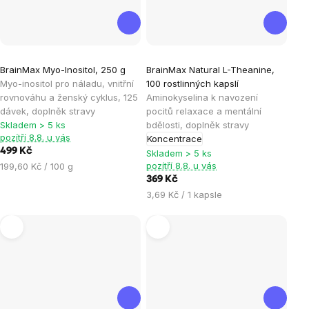
Průměrné
Průměrné
BrainMax Myo-Inositol, 250 g
BrainMax Natural L-Theanine,
hodnocení
hodnocení
Myo-inositol pro náladu, vnitřní
100 rostlinných kapslí
produktu
produktu
rovnováhu a ženský cyklus, 125
Aminokyselina k navození
je
je
dávek, doplněk stravy
pocitů relaxace a mentální
Skladem > 5 ks
bdělosti, doplněk stravy
4,8
5,0
pozítří 8.8. u vás
Koncentrace
z
z
499 Kč
Skladem > 5 ks
5
5
Měrná
pozítří 8.8. u vás
199,60 Kč / 100 g
hvězdiček.
hvězdiček.
cena:
369 Kč
Měrná
3,69 Kč / 1 kapsle
cena: