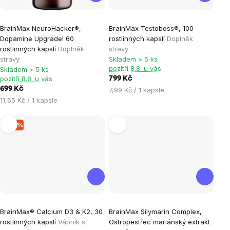
Průměrné
Průměrné
BrainMax NeuroHacker®,
BrainMax Testoboss®, 100
hodnocení
hodnocení
Dopamine Upgrade! 60
rostlinných kapslí
Doplněk
produktu
produktu
rostlinných kapslí
Doplněk
stravy
je
je
stravy
Skladem > 5 ks
pozítří 8.8. u vás
Skladem > 5 ks
4,7
4,8
pozítří 8.8. u vás
799 Kč
z
z
699 Kč
Měrná
7,99 Kč / 1 kapsle
5
5
Měrná
cena:
11,65 Kč / 1 kapsle
hvězdiček.
hvězdiček.
cena:
–15 %
Průměrné
Průměrné
BrainMax® Calcium D3 & K2, 30
BrainMax Silymarin Complex,
hodnocení
hodnocení
rostlinných kapslí
Vápník s
Ostropestřec mariánský extrakt
produktu
produktu