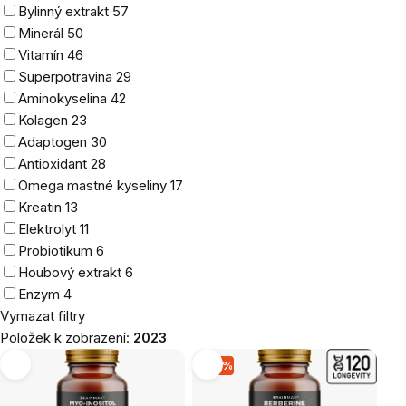
Bylinný extrakt
57
Minerál
50
Vitamín
46
Superpotravina
29
Aminokyselina
42
Kolagen
23
Adaptogen
30
Antioxidant
28
Omega mastné kyseliny
17
Kreatin
13
Elektrolyt
11
Probiotikum
6
Houbový extrakt
6
Enzym
4
Vymazat filtry
Položek k zobrazení:
2023
Výpis
–15 %
produktů