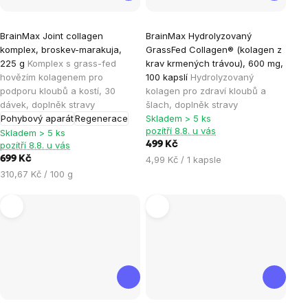
Průměrné
Průměrné
BrainMax Joint collagen
BrainMax Hydrolyzovaný
hodnocení
hodnocení
komplex, broskev-marakuja,
GrassFed Collagen® (kolagen z
produktu
produktu
225 g
Komplex s grass-fed
krav krmených trávou), 600 mg,
je
je
hovězím kolagenem pro
100 kapslí
Hydrolyzovaný
podporu kloubů a kostí, 30
kolagen pro zdraví kloubů a
5,0
5,0
dávek, doplněk stravy
šlach, doplněk stravy
z
z
Pohybový aparát
Regenerace
Skladem > 5 ks
5
5
pozítří 8.8. u vás
Skladem > 5 ks
hvězdiček.
hvězdiček.
pozítří 8.8. u vás
499 Kč
Měrná
699 Kč
4,99 Kč / 1 kapsle
cena:
Měrná
310,67 Kč / 100 g
cena: