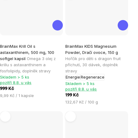
Průměrné
Průměrné
BrainMax Krill Oil s
BrainMax KIDS Magnesium
hodnocení
hodnocení
astaxanthinem, 500 mg, 100
Powder, Dračí ovoce, 150 g
produktu
produktu
softgel kapslí
Omega 3 olej z
Hořčík pro děti s dragon fruit
je
je
krillu s astaxanthinem a
příchutí, 30 dávek, doplněk
fosfolipidy, doplněk stravy
stravy
4,9
5,0
Skladem > 5 ks
Energie
Regenerace
z
z
pozítří 8.8. u vás
Skladem > 5 ks
5
5
999 Kč
pozítří 8.8. u vás
hvězdiček.
hvězdiček.
Měrná
9,99 Kč / 1 kapsle
199 Kč
cena:
Měrná
132,67 Kč / 100 g
cena: