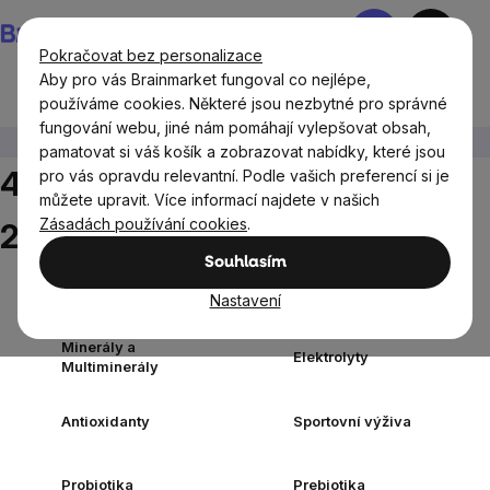
Přejít
Nákupní
na
košík
Pokračovat bez personalizace
obsah
Aby pro vás Brainmarket fungoval co nejlépe,
používáme cookies. Některé jsou nezbytné pro správné
fungování webu, jiné nám pomáhají vylepšovat obsah,
Doplňky stravy a výživa
42 rostlinných kapslí
pamatovat si váš košík a zobrazovat nabídky, které jsou
42 rostlinných kapslí
, Strana
pro vás opravdu relevantní. Podle vašich preferencí si je
můžete upravit. Více informací najdete v našich
Zásadách používání cookies
.
2
Souhlasím
Doplňky stravy
Vitamíny a
Nastavení
podle cíle
multivitamíny
Minerály a
Elektrolyty
Multiminerály
Antioxidanty
Sportovní výživa
Probiotika
Prebiotika