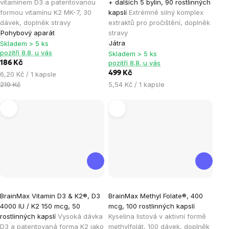
vitamínem D3 a patentovanou
+ dalších 5 bylin, 90 rostlinných
je
je
formou vitamínu K2 MK-7, 30
kapslí
Extrémně silný komplex
dávek, doplněk stravy
extraktů pro pročištění, doplněk
5,0
5,0
Pohybový aparát
stravy
z
z
Játra
Skladem > 5 ks
5
5
pozítří 8.8. u vás
Skladem > 5 ks
hvězdiček.
hvězdiček.
pozítří 8.8. u vás
186 Kč
Měrná
499 Kč
6,20 Kč / 1 kapsle
cena:
Měrná
219 Kč
5,54 Kč / 1 kapsle
cena:
Průměrné
Průměrné
BrainMax Vitamin D3 & K2®, D3
BrainMax Methyl Folate®, 400
hodnocení
hodnocení
4000 IU / K2 150 mcg, 50
mcg, 100 rostlinných kapslí
produktu
produktu
rostlinných kapslí
Vysoká dávka
Kyselina listová v aktivní formě
je
je
D3 a patentovaná forma K2 jako
methylfolát, 100 dávek, doplněk