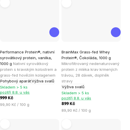
Průměrné
Průměrné
Performance Protein®, nativní
BrainMax Grass-fed Whey
hodnocení
hodnocení
syrovátkový protein, vanilka,
Protein®, Čokoláda, 1000 g
produktu
produktu
1000 g
Nativní syrovátkový
Mikrofiltrovaný nedenaturovaný
je
je
protein s kravským kolostrem a
protein z mléka krav krmených
grass-fed hovězím kolagenem
trávou, 28 dávek, doplněk
4,6
4,9
Pohybový aparát
Výživa svalů
stravy
z
z
Výživa svalů
Skladem > 5 ks
5
5
pozítří 8.8. u vás
Skladem > 5 ks
hvězdiček.
hvězdiček.
pozítří 8.8. u vás
999 Kč
Měrná
899 Kč
99,90 Kč / 100 g
cena:
Měrná
89,90 Kč / 100 g
cena: