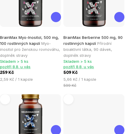
Průměrné
Průměrné
BrainMax Myo-Inositol, 500 mg,
BrainMax Berberine 500 mg, 90
hodnocení
hodnocení
100 rostlinných kapslí
Myo-
rostlinných kapslí
Přírodní
produktu
produktu
inositol pro ženskou rovnováhu,
bioaktivní látka, 90 dávek,
je
je
doplněk stravy
doplněk stravy
Skladem > 5 ks
Skladem > 5 ks
5,0
5,0
pozítří 8.8. u vás
pozítří 8.8. u vás
z
z
259 Kč
509 Kč
5
5
Měrná
Měrná
2,59 Kč / 1 kapsle
5,66 Kč / 1 kapsle
hvězdiček.
hvězdiček.
cena:
cena:
599 Kč