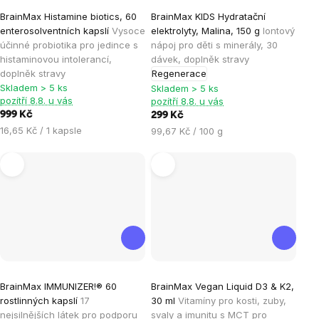
Průměrné
Průměrné
BrainMax Histamine biotics, 60
BrainMax KIDS Hydratační
hodnocení
hodnocení
enterosolventních kapslí
Vysoce
elektrolyty, Malina, 150 g
Iontový
produktu
produktu
účinné probiotika pro jedince s
nápoj pro děti s minerály, 30
je
je
histaminovou intolerancí,
dávek, doplněk stravy
doplněk stravy
Regenerace
4,8
4,1
Skladem > 5 ks
Skladem > 5 ks
z
z
pozítří 8.8. u vás
pozítří 8.8. u vás
5
5
999 Kč
299 Kč
hvězdiček.
hvězdiček.
Měrná
16,65 Kč / 1 kapsle
Měrná
99,67 Kč / 100 g
cena:
cena:
Průměrné
BrainMax IMMUNIZER!® 60
BrainMax Vegan Liquid D3 & K2,
hodnocení
rostlinných kapslí
17
30 ml
Vitamíny pro kosti, zuby,
produktu
nejsilnějších látek pro podporu
svaly a imunitu s MCT pro