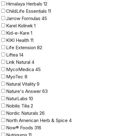
Himalaya Herbals
12
ChildLife Essentials
11
Jarrow Formulas
45
Karel Kolínek
1
Kid-e-Kare
1
KIKI Health
11
Life Extension
82
Liftea
14
Link Natural
4
MycoMedica
45
MyoTec
8
Natural Vitality
9
Nature's Answer
63
NaturLabs
10
Nobilis Tilia
2
Nordic Naturals
26
North American Herb & Spice
4
Now® Foods
316
Nutrigums
11