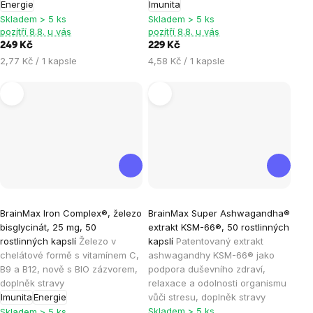
Energie
Imunita
z
z
Skladem > 5 ks
Skladem > 5 ks
5
5
pozítří 8.8. u vás
pozítří 8.8. u vás
hvězdiček.
hvězdiček.
249 Kč
229 Kč
Měrná
Měrná
2,77 Kč / 1 kapsle
4,58 Kč / 1 kapsle
cena:
cena:
Průměrné
Průměrné
BrainMax Iron Complex®, železo
BrainMax Super Ashwagandha®
hodnocení
hodnocení
bisglycinát, 25 mg, 50
extrakt KSM-66®, 50 rostlinných
produktu
produktu
rostlinných kapslí
Železo v
kapslí
Patentovaný extrakt
je
je
chelátové formě s vitamínem C,
ashwagandhy KSM-66® jako
B9 a B12, nově s BIO zázvorem,
podpora duševního zdraví,
5,0
4,6
doplněk stravy
relaxace a odolnosti organismu
z
z
Imunita
Energie
vůči stresu, doplněk stravy
5
5
Skladem > 5 ks
Skladem > 5 ks