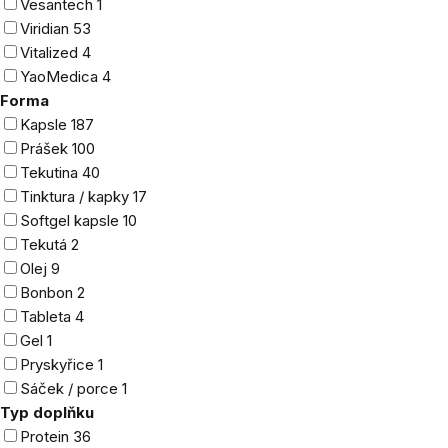
Vesantech
1
Viridian
53
Vitalized
4
YaoMedica
4
Forma
Kapsle
187
Prášek
100
Tekutina
40
Tinktura / kapky
17
Softgel kapsle
10
Tekutá
2
Olej
9
Bonbon
2
Tableta
4
Gel
1
Pryskyřice
1
Sáček / porce
1
Typ doplňku
Protein
36