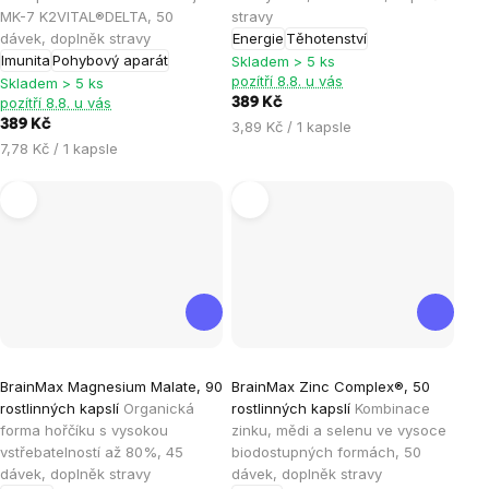
MK-7 K2VITAL®DELTA, 50
stravy
5,0
5,0
dávek, doplněk stravy
Energie
Těhotenství
z
z
Imunita
Pohybový aparát
Skladem > 5 ks
5
5
pozítří 8.8. u vás
Skladem > 5 ks
hvězdiček.
hvězdiček.
pozítří 8.8. u vás
389 Kč
389 Kč
Měrná
3,89 Kč / 1 kapsle
Měrná
cena:
7,78 Kč / 1 kapsle
cena:
Průměrné
Průměrné
BrainMax Magnesium Malate, 90
BrainMax Zinc Complex®, 50
hodnocení
hodnocení
rostlinných kapslí
Organická
rostlinných kapslí
Kombinace
produktu
produktu
forma hořčíku s vysokou
zinku, mědi a selenu ve vysoce
je
je
vstřebatelností až 80%, 45
biodostupných formách, 50
dávek, doplněk stravy
dávek, doplněk stravy
5,0
5,0