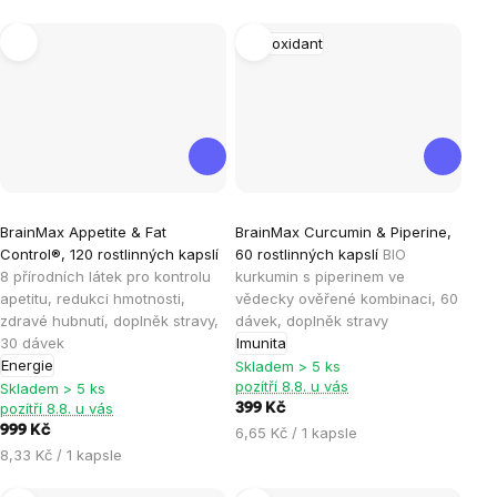
cena:
Antioxidant
Průměrné
Průměrné
BrainMax Appetite & Fat
BrainMax Curcumin & Piperine,
hodnocení
hodnocení
Control®, 120 rostlinných kapslí
60 rostlinných kapslí
BIO
produktu
produktu
8 přírodních látek pro kontrolu
kurkumin s piperinem ve
je
je
apetitu, redukci hmotnosti,
vědecky ověřené kombinaci, 60
zdravé hubnutí, doplněk stravy,
dávek, doplněk stravy
4,9
5,0
30 dávek
Imunita
z
z
Energie
Skladem > 5 ks
5
5
pozítří 8.8. u vás
Skladem > 5 ks
hvězdiček.
hvězdiček.
pozítří 8.8. u vás
399 Kč
999 Kč
Měrná
6,65 Kč / 1 kapsle
Měrná
cena:
8,33 Kč / 1 kapsle
cena: