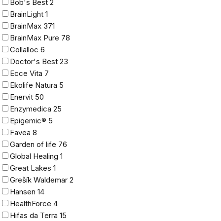
Bob's Best
2
BrainLight
1
BrainMax
371
BrainMax Pure
78
Collalloc
6
Doctor's Best
23
Ecce Vita
7
Ekolife Natura
5
Enervit
50
Enzymedica
25
Epigemic®
5
Favea
8
Garden of life
76
Global Healing
1
Great Lakes
1
Grešík Waldemar
2
Hansen
14
HealthForce
4
Hifas da Terra
15