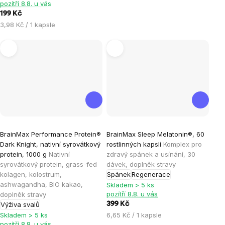
pozítří 8.8. u vás
199 Kč
Měrná
3,98 Kč / 1 kapsle
cena:
Průměrné
Průměrné
BrainMax Performance Protein®
BrainMax Sleep Melatonin®, 60
hodnocení
hodnocení
Dark Knight, nativní syrovátkový
rostlinných kapslí
Komplex pro
produktu
produktu
protein, 1000 g
Nativní
zdravý spánek a usínání, 30
je
je
syrovátkový protein, grass-fed
dávek, doplněk stravy
kolagen, kolostrum,
Spánek
Regenerace
4,9
4,5
ashwagandha, BIO kakao,
Skladem > 5 ks
z
z
pozítří 8.8. u vás
doplněk stravy
5
5
Výživa svalů
399 Kč
hvězdiček.
hvězdiček.
Měrná
Skladem > 5 ks
6,65 Kč / 1 kapsle
pozítří 8.8. u vás
cena: