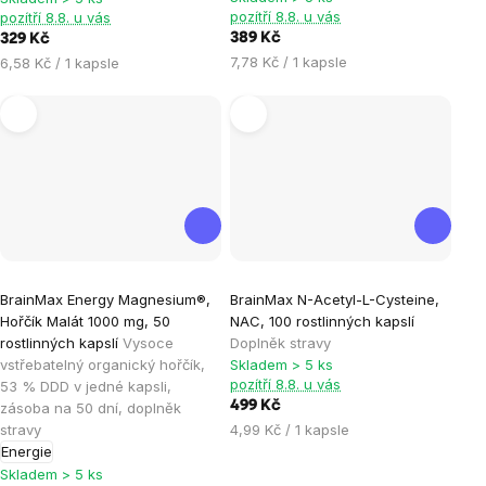
hvězdiček.
hvězdiček.
pozítří 8.8. u vás
pozítří 8.8. u vás
389 Kč
329 Kč
Měrná
Měrná
7,78 Kč / 1 kapsle
6,58 Kč / 1 kapsle
cena:
cena:
Průměrné
Průměrné
BrainMax Energy Magnesium®,
BrainMax N-Acetyl-L-Cysteine,
hodnocení
hodnocení
Hořčík Malát 1000 mg, 50
NAC, 100 rostlinných kapslí
produktu
produktu
rostlinných kapslí
Vysoce
Doplněk stravy
je
je
vstřebatelný organický hořčík,
Skladem > 5 ks
pozítří 8.8. u vás
53 % DDD v jedné kapsli,
5,0
4,9
499 Kč
zásoba na 50 dní, doplněk
z
z
Měrná
stravy
4,99 Kč / 1 kapsle
5
5
cena:
Energie
hvězdiček.
hvězdiček.
Skladem > 5 ks