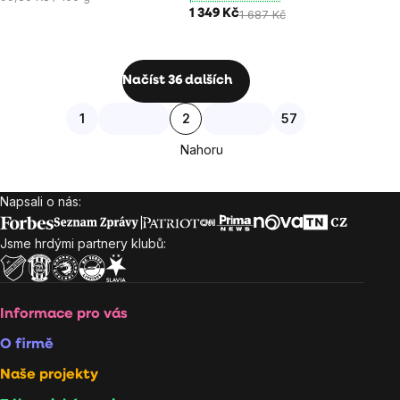
z
z
cena:
1 349 Kč
1 687 Kč
5
5
hvězdiček.
hvězdiček.
Ovládací
Načíst 36 dalších
prvky
Stránkování
1
2
57
výpisu
Nahoru
Napsali o nás:
Zápatí
Jsme hrdými partnery klubů:
Informace pro vás
O firmě
Naše projekty