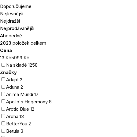
Doporučujeme
Řazení
Nejlevnější
produktů
Nejdražší
Nejprodávanější
Abecedně
2023
položek celkem
Cena
13
Kč
5999
Kč
Na skladě
1258
Značky
Adapt
2
Aduna
2
Anima Mundi
17
Apollo's Hegemony
8
Arctic Blue
12
Aroha
13
BetterYou
2
Betula
3