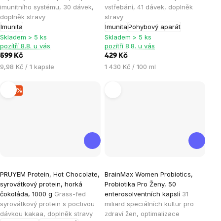
je
imunitního systému, 30 dávek,
vstřebání, 41 dávek, doplněk
doplněk stravy
stravy
5,0
Imunita
Imunita
Pohybový aparát
z
Skladem > 5 ks
Skladem > 5 ks
5
pozítří 8.8. u vás
pozítří 8.8. u vás
hvězdiček.
599 Kč
429 Kč
Měrná
Měrná
9,98 Kč / 1 kapsle
1 430 Kč / 100 ml
cena:
cena:
–15 %
Průměrné
Průměrné
PRUYEM Protein, Hot Chocolate,
BrainMax Women Probiotics,
hodnocení
hodnocení
syrovátkový protein, horká
Probiotika Pro Ženy, 50
produktu
produktu
čokoláda, 1000 g
Grass-fed
enterosolventních kapslí
31
je
je
syrovátkový protein s poctivou
miliard speciálních kultur pro
dávkou kakaa, doplněk stravy
zdraví žen, optimalizace
4,7
5,0