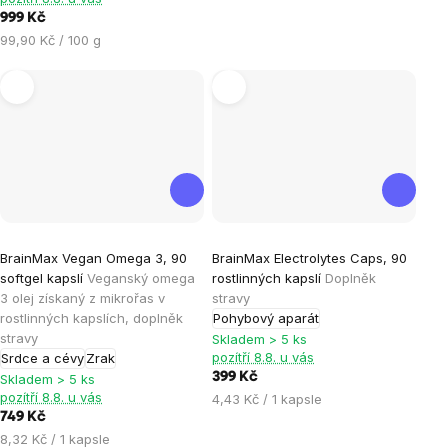
999 Kč
Měrná
99,90 Kč / 100 g
cena:
Průměrné
Průměrné
BrainMax Vegan Omega 3, 90
BrainMax Electrolytes Caps, 90
hodnocení
hodnocení
softgel kapslí
Veganský omega
rostlinných kapslí
Doplněk
produktu
produktu
3 olej získaný z mikrořas v
stravy
je
je
rostlinných kapslích, doplněk
Pohybový aparát
stravy
4,5
5,0
Skladem > 5 ks
pozítří 8.8. u vás
Srdce a cévy
Zrak
z
z
399 Kč
Skladem > 5 ks
5
5
pozítří 8.8. u vás
Měrná
4,43 Kč / 1 kapsle
hvězdiček.
hvězdiček.
749 Kč
cena:
Měrná
8,32 Kč / 1 kapsle