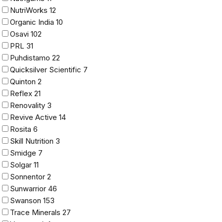
NutriWorks
12
Organic India
10
Osavi
102
PRL
31
Puhdistamo
22
Quicksilver Scientific
7
Quinton
2
Reflex
21
Renovality
3
Revive Active
14
Rosita
6
Skill Nutrition
3
Smidge
7
Solgar
11
Sonnentor
2
Sunwarrior
46
Swanson
153
Trace Minerals
27