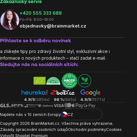
Zákaznický servis
‭+420 555 333 688
Po–Pá: 8:00–18:00
objednavky@brainmarket.cz
Přihlaste se k odběru novinek
a získejte tipy pro zdravý životní styl, exkluzivní akce i
informace o nových produktech – stačí zadat e-mail.
Sledujte nás na sociálních sítích:
4.9/5
(5854x)
98 %
(865x)
4.9/5
(1577x)
Najdete nás v 10 zemích Evropy:
CZ
Copyright
2026
BrainMarket.cz. Všechna práva vyhrazena.
Zásady zpracování osobních údajů
Obchodní podmínky
Cookies
Vytvořil Shoptet Premium