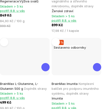
Regenerace
Výživa svalů
vaginálního a střevního
z
z
mikrobiomu, doplněk stravy
Skladem > 5 ks
5
5
pozítří 8.8. u vás
Ženské zdraví
hvězdiček.
hvězdiček.
849 Kč
Skladem > 5 ks
pozítří 8.8. u vás
Měrná
84,90 Kč / 100 g
cena:
899 Kč
999 Kč
Měrná
17,98 Kč / 1 kapsle
cena:
–20 %
Sestaveno odborníky
Průměrné
Průměrné
BrainMax L-Glutamine, L-
BrainMax Imunita
Komplexní
hodnocení
hodnocení
Glutamin 500 g
Doplněk stravy
balíček pro podporu imunitního
produktu
produktu
Skladem > 5 ks
systému, doplněk stravy
je
je
pozítří 8.8. u vás
Imunita
499 Kč
4,9
4,5
Skladem > 5 ks
Měrná
pozítří 8.8. u vás
99,80 Kč / 100 g