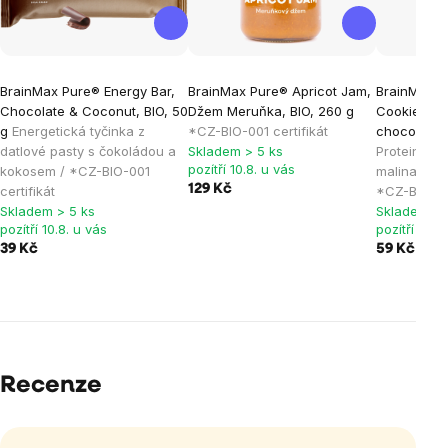
BrainMax Pure® Energy Bar,
BrainMax Pure® Apricot Jam,
BrainMax P
Chocolate & Coconut, BIO, 50
Džem Meruňka, BIO, 260 g
Cookie, Ra
g
Energetická tyčinka z
*CZ-BIO-001 certifikát
chocolate, 
datlové pasty s čokoládou a
Skladem > 5 ks
Proteinová
pozítří 10.8. u vás
kokosem / *CZ-BIO-001
malinami a 
129 Kč
certifikát
*CZ-BIO-001
Skladem > 5 ks
Skladem > 
pozítří 10.8. u vás
pozítří 10.8
39 Kč
59 Kč
Recenze