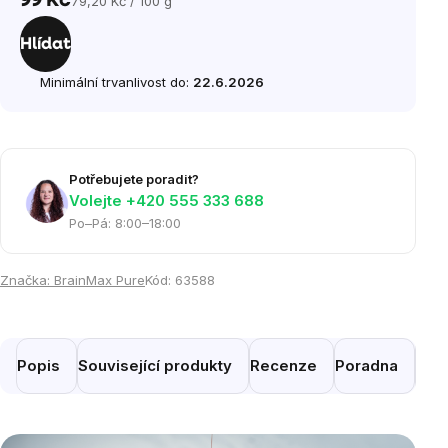
99 Kč
79,20 Kč / 100 g
Měrná
cena:
Hlídat
Minimální trvanlivost do:
22.6.2026
Potřebujete poradit?
Volejte ‭+420 555 333 688
Po–Pá: 8:00–18:00
Značka:
BrainMax Pure
Kód:
63588
Popis
Související produkty
Recenze
Poradna
Pod