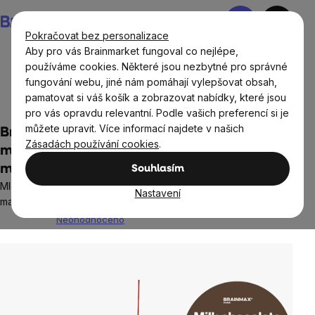
Přejít
Nákupní
na
košík
Pokračovat bez personalizace
obsah
Aby pro vás Brainmarket fungoval co nejlépe,
používáme cookies. Některé jsou nezbytné pro správné
fungování webu, jiné nám pomáhají vylepšovat obsah,
BrainMax®
Potraviny
Sladké snacky a slané krekry
pamatovat si váš košík a zobrazovat nabídky, které jsou
Čokoláda a sladkosti
pro vás opravdu relevantní. Podle vašich preferencí si je
můžete upravit. Více informací najdete v našich
BrainMax Pure® Lámaná čokoláda mléčná,
Zásadách používání cookies
.
meruňky v perníku a lyofilizované
mandarinky, 125 g
Souhlasím
Mléčná čokoláda obohacena o meruňky a mrazem sušené
Nastavení
mandarinky
Neohodnoceno
Průměrné
hodnocení
produktu
je
0,0
z
5