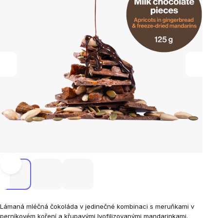
hvězdiček.
Lámaná mléčná čokoláda v jedinečné kombinaci s meruňkami v
perníkovém koření a křupavými lyofilizovanými mandarinkami.