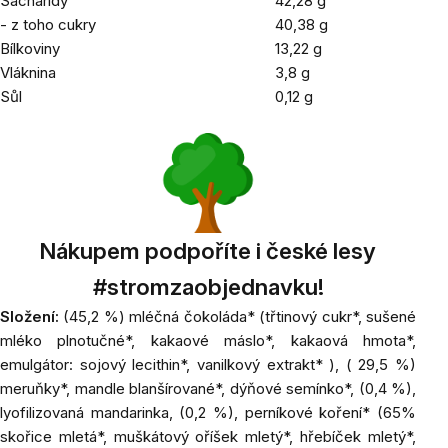
Sacharidy
42,28 g
- z toho cukry
40,38 g
Bílkoviny
13,22 g
Vláknina
3,8 g
Sůl
0,12 g
Nákupem podpoříte i české lesy
#stromzaobjednavku!
Složení:
(45,2 %) mléčná čokoláda* (třtinový cukr*, sušené
mléko plnotučné*, kakaové máslo*, kakaová hmota*,
emulgátor: sojový lecithin*, vanilkový extrakt* ), ( 29,5 %)
meruňky
*, mandle blanšírované*, dýňové semínko*, (0,4 %),
lyofilizovaná mandarinka, (0,2 %), perníkové koření* (65%
skořice mletá*, muškátový oříšek mletý*, hřebíček mletý*,