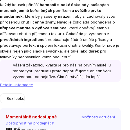
Každý kousek přináší
harmonii sladké čokolády, sušených
meruněk jemně kořeněných perníkem a svěžího prvku
mandarinek
, které byly sušeny mrazem, aby si zachovaly svou
přirozenou chuť i cenné živiny. Navíc je čokoláda obohacena o
křupavé mandle
a
dýňová semínka
, které dodávají jemnou
oříškovou chuť a příjemnou texturu.
Čokoláda je vyrobena
z
prvotřídních ingrediencí
, neobsahuje žádné umělé přísady a
představuje perfektní spojení luxusní chuti a kvality. Kombinace je
skvělá nejen jako sladká svačinka, ale také jako dárek pro
milovníky neobvyklých kombinací chutí.
Vážení zákazníci, kvalita je pro nás na prvním místě. U
tohoto typu produktu proto doporučujeme objednávku
vyzvednout co nejdříve. Čím čerstvější, tím lepší.
Detailní informace
Bez lepku
Momentálně nedostupné
Možnosti doručení
Dostupnost na prodejnách