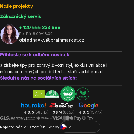
Naše projekty
Zákaznický servis
‭+420 555 333 688
Po–Pá: 8:00–18:00
objednavky@brainmarket.cz
Přihlaste se k odběru novinek
a získejte tipy pro zdravý životní styl, exkluzivní akce i
informace o nových produktech – stačí zadat e-mail.
Sledujte nás na sociálních sítích:
4.9/5
(5854x)
98 %
(865x)
4.9/5
(1577x)
Najdete nás v 10 zemích Evropy:
CZ