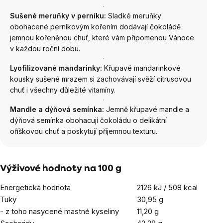
Sušené meruňky v perníku:
Sladké meruňky
obohacené perníkovým kořením dodávají čokoládě
jemnou kořeněnou chuť, které vám připomenou Vánoce
v každou roční dobu.
Lyofilizované mandarinky:
Křupavé mandarinkové
kousky sušené mrazem si zachovávají svěží citrusovou
chuť i všechny důležité vitamíny.
Mandle a dýňová semínka:
Jemně křupavé mandle a
dýňová semínka obohacují čokoládu o delikátní
oříškovou chuť a poskytují příjemnou texturu.
Výživové hodnoty na 100 g
Energetická hodnota
2126 kJ / 508 kcal
Tuky
30,95 g
- z toho nasycené mastné kyseliny
11,20 g