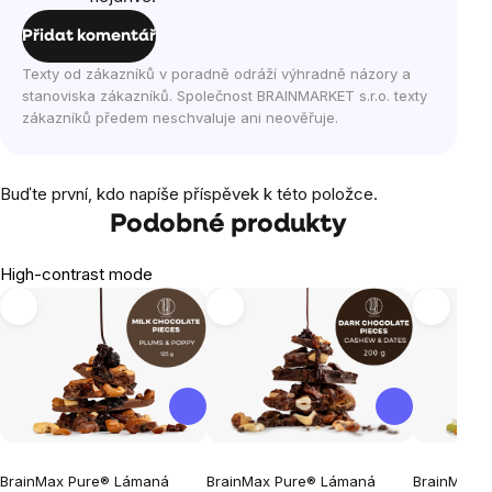
Přidat komentář
Texty od zákazníků v poradně odráží výhradně názory a
stanoviska zákazníků. Společnost BRAINMARKET s.r.o. texty
zákazníků předem neschvaluje ani neověřuje.
Buďte první, kdo napíše příspěvek k této položce.
Podobné produkty
High-contrast mode
BrainMax Pure® Lámaná
BrainMax Pure® Lámaná
BrainMax 