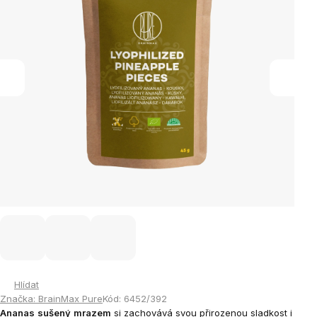
Hlídat
Značka:
BrainMax Pure
Kód:
6452/392
Ananas
sušený
mrazem
si zachovává svou přirozenou sladkost i