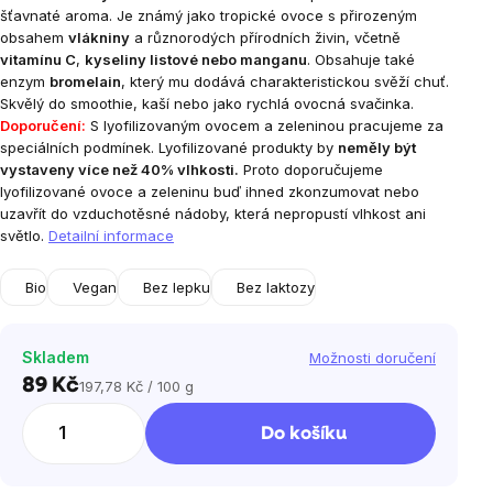
šťavnaté aroma. Je známý jako tropické ovoce s přirozeným
obsahem
vlákniny
a různorodých přírodních živin, včetně
vitamínu C
,
kyseliny listové nebo manganu
. Obsahuje také
enzym
bromelain
, který mu dodává charakteristickou svěží chuť.
Skvělý do smoothie, kaší nebo jako rychlá ovocná svačinka.
Doporučení:
S lyofilizovaným ovocem a zeleninou pracujeme za
speciálních podmínek. Lyofilizované produkty by
neměly být
vystaveny více než 40% vlhkosti.
Proto doporučujeme
lyofilizované ovoce a zeleninu buď ihned zkonzumovat nebo
uzavřít do vzduchotěsné nádoby, která nepropustí vlhkost ani
světlo.
Detailní informace
Bio
Vegan
Bez lepku
Bez laktozy
Skladem
Možnosti doručení
89 Kč
197,78 Kč / 100 g
Měrná
cena:
Do košíku