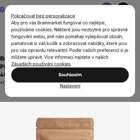
Přejít
Nákupní
na
košík
Pokračovat bez personalizace
obsah
Aby pro vás Brainmarket fungoval co nejlépe,
používáme cookies. Některé jsou nezbytné pro správné
fungování webu, jiné nám pomáhají vylepšovat obsah,
BrainMax®
Potraviny
Sušené plody
Lyofilizované
pamatovat si váš košík a zobrazovat nabídky, které jsou
ovoce a zelenina
pro vás opravdu relevantní. Podle vašich preferencí si je
můžete upravit. Více informací najdete v našich
BrainMax Pure® Lyophilized Pineapple
Zásadách používání cookies
.
Pieces, Lyofilizovaný ananas, kousky, BIO,
45 g
Souhlasím
*CZ-BIO-001 certifikát
Nastavení
Neohodnoceno
Průměrné
hodnocení
produktu
je
0,0
z
5
hvězdiček.