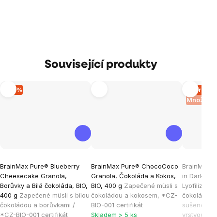
Související produkty
–12 %
Vyprodá
Množstev
Průměrné
Průměrné
Průměrné
BrainMax Pure® Blueberry
BrainMax Pure® ChocoCoco
BrainMax P
hodnocení
hodnocení
hodnocen
Cheesecake Granola,
Granola, Čokoláda a Kokos,
in Dark Cho
produktu
produktu
produktu
Borůvky a Bílá čokoláda, BIO,
BIO, 400 g
Zapečené müsli s
Lyofilizova
je
je
je
400 g
Zapečené müsli s bílou
čokoládou a kokosem, *CZ-
čokoládě, 
čokoládou a borůvkami /
BIO-001 certifikát
sušené mal
4,9
5,0
5,0
*CZ-BIO-001 certifikát
Skladem > 5 ks
vrstvou ho