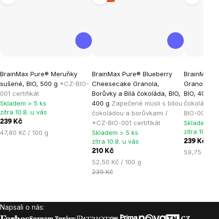
Průměrné
Průměrné
Průměrné
BrainMax Pure® Meruňky
BrainMax Pure® Blueberry
BrainMax 
hodnocení
hodnocení
hodnocen
sušené, BIO, 500 g
*CZ-BIO-
Cheesecake Granola,
Granola, Č
produktu
produktu
produktu
001 certifikát
Borůvky a Bílá čokoláda, BIO,
BIO, 400 g
je
je
je
Skladem > 5 ks
400 g
Zapečené müsli s bílou
čokoládou 
zítra 10.8. u vás
čokoládou a borůvkami /
BIO-001 cert
5,0
4,9
5,0
239 Kč
*CZ-BIO-001 certifikát
Skladem > 
z
z
z
zítra 10.8. 
Měrná
47,80 Kč / 100 g
Skladem > 5 ks
5
5
5
zítra 10.8. u vás
cena:
239 Kč
hvězdiček.
hvězdiček.
hvězdiček
210 Kč
Měrná
59,75 Kč / 
Měrná
cena:
52,50 Kč / 100 g
cena:
239 Kč
Napsali o nás:
Zápatí