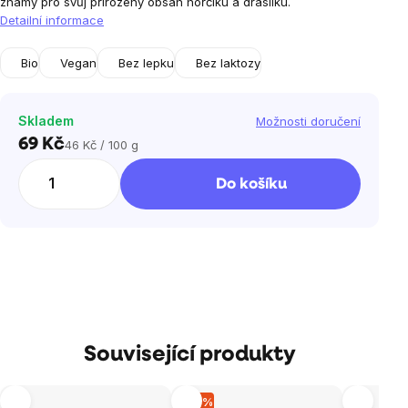
známý pro svůj přirozený obsah hořčíku a draslíku.
Detailní informace
Bio
Vegan
Bez lepku
Bez laktozy
Skladem
Možnosti doručení
69 Kč
46 Kč / 100 g
Měrná
cena:
Do košíku
Související produkty
–12 %