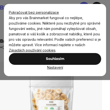
Přejít
Nákupní
na
košík
Pokračovat bez personalizace
obsah
Aby pro vás Brainmarket fungoval co nejlépe,
používáme cookies. Některé jsou nezbytné pro správné
fungování webu, jiné nám pomáhají vylepšovat obsah,
Potraviny
Sušené plody
Sušené ovoce a zelenina
pamatovat si váš košík a zobrazovat nabídky, které jsou
pro vás opravdu relevantní. Podle vašich preferencí si je
BrainMax Pure® Banánové Chipsy BIO, 150 g
můžete upravit. Více informací najdete v našich
*CZ-BIO-001 certifikát
Zásadách používání cookies
.
1 hodnocení
Průměrné
Souhlasím
hodnocení
produktu
Nastavení
je
5,0
z
5
hvězdiček.