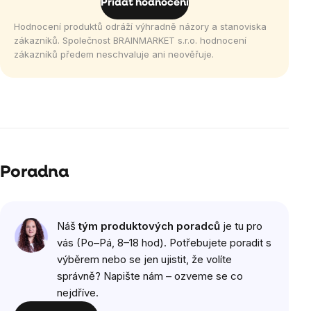
Přidat hodnocení
Hodnocení produktů odráží výhradně názory a stanoviska
zákazníků. Společnost BRAINMARKET s.r.o. hodnocení
zákazníků předem neschvaluje ani neověřuje.
Poradna
Náš
tým produktových poradců
je tu pro
vás (Po–Pá, 8–18 hod). Potřebujete poradit s
výběrem nebo se jen ujistit, že volíte
správně? Napište nám – ozveme se co
nejdříve.