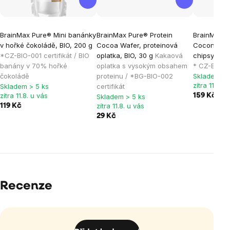
BrainMax Pure® Mini banánky
BrainMax Pure® Protein
BrainMax P
v hořké čokoládě, BIO, 200 g
Cocoa Wafer, proteinová
Coconut ch
*CZ-BIO-001 certifikát / BIO
oplatka, BIO, 30 g
Kakaová
chipsy v čo
banány v 70% hořké
oplatka s vysokým obsahem
* CZ-BIO-00
čokoládě
proteinu / *BG-BIO-002
Skladem > 
zítra 11.8. u
Skladem > 5 ks
certifikát
zítra 11.8. u vás
159 Kč
Skladem > 5 ks
zítra 11.8. u vás
119 Kč
29 Kč
Recenze