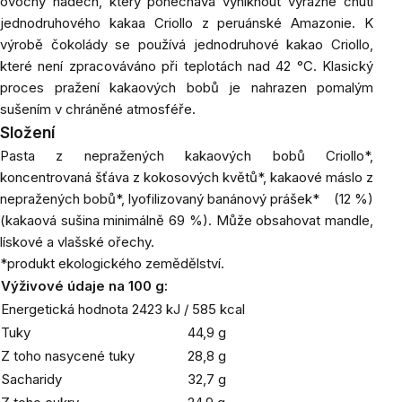
ovocný nádech, který ponechává vyniknout výrazné chuti
jednodruhového kakaa Criollo z peruánské Amazonie. K
výrobě čokolády se používá jednodruhové kakao Criollo,
které není zpracováváno při teplotách nad 42 °C. Klasický
proces pražení kakaových bobů je nahrazen pomalým
sušením v chráněné atmosféře.
Složení
Pasta z nepražených kakaových bobů Criollo*,
koncentrovaná šťáva z kokosových květů*, kakaové máslo z
nepražených bobů*, lyofilizovaný banánový prášek* (12 %)
(kakaová sušina minimálně 69 %). Může obsahovat mandle,
lískové a vlašské ořechy.
*produkt ekologického zemědělství.
Výživové údaje na 100 g:
Energetická hodnota 2423 kJ / 585 kcal
Tuky
44,9 g
Z toho nasycené tuky
28,8 g
Sacharidy
32,7 g