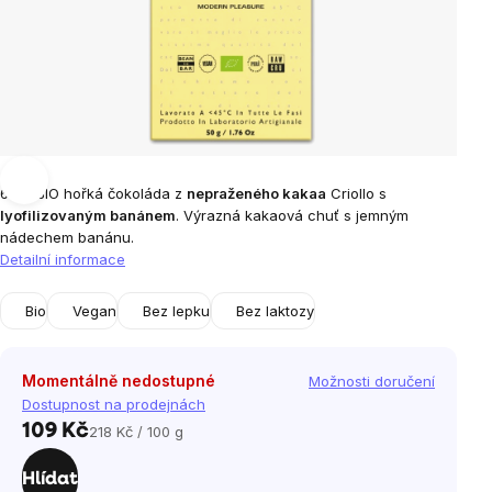
69% BIO hořká čokoláda z
nepraženého kakaa
Criollo s
lyofilizovaným banánem
. Výrazná kakaová chuť s jemným
nádechem banánu.
Detailní informace
Bio
Vegan
Bez lepku
Bez laktozy
Momentálně nedostupné
Možnosti doručení
Dostupnost na prodejnách
109 Kč
218 Kč / 100 g
Měrná
cena:
Hlídat