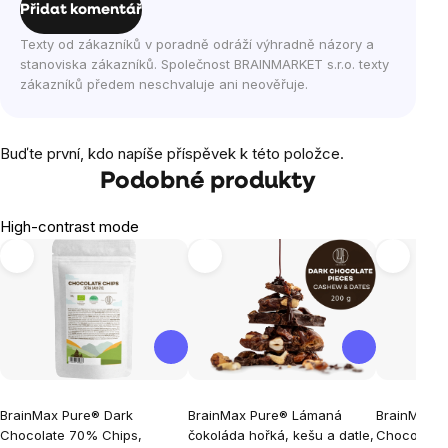
Přidat komentář
Texty od zákazníků v poradně odráží výhradně názory a
stanoviska zákazníků. Společnost BRAINMARKET s.r.o. texty
zákazníků předem neschvaluje ani neověřuje.
Buďte první, kdo napíše příspěvek k této položce.
Podobné produkty
High-contrast mode
BrainMax Pure® Dark
BrainMax Pure® Lámaná
BrainMax P
Chocolate 70% Chips,
čokoláda hořká, kešu a datle,
Chocolate w