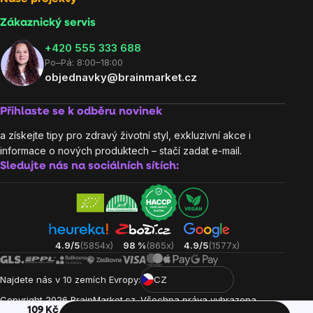
Zákaznický servis
‭+420 555 333 688
Po–Pá: 8:00–18:00
objednavky@brainmarket.cz
Přihlaste se k odběru novinek
a získejte tipy pro zdravý životní styl, exkluzivní akce i
informace o nových produktech – stačí zadat e-mail.
Sledujte nás na sociálních sítích:
4.9/5
(5854x)
98 %
(865x)
4.9/5
(1577x)
Najdete nás v 10 zemích Evropy:
CZ
Copyright
2026
BrainMarket.cz. Všechna práva vyhrazena.
109 Kč