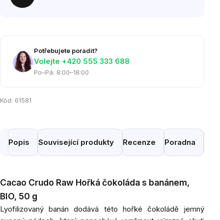
Potřebujete poradit?
Volejte ‭+420 555 333 688
Po–Pá: 8:00–18:00
Kód:
61581
Popis
Související produkty
Recenze
Poradna
Pod
Cacao Crudo Raw Hořká čokoláda s banánem,
BIO, 50 g
Lyofilizovaný banán dodává této hořké čokoládě jemný