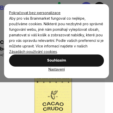
Přejít
Nákupní
na
košík
Pokračovat bez personalizace
obsah
Aby pro vás Brainmarket fungoval co nejlépe,
používáme cookies. Některé jsou nezbytné pro správné
fungování webu, jiné nám pomáhají vylepšovat obsah,
Potraviny
Sladké snacky a slané krekry
Čokolády
pamatovat si váš košík a zobrazovat nabídky, které jsou
pro vás opravdu relevantní. Podle vašich preferencí si je
Cacao Crudo Raw Hořká čokoláda s
můžete upravit. Více informací najdete v našich
banánem, BIO, 50 g
Zásadách používání cookies
.
*IT-BIO-006 certifikát
Souhlasím
Neohodnoceno
Průměrné
hodnocení
Nastavení
produktu
je
0,0
z
5
hvězdiček.