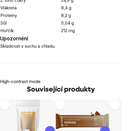
Z toho cukry
24,9 g
Vláknina
8,4 g
Proteiny
8,2 g
Sůl
0,04 g
Hořčík
212 mg
Upozornění
Skladovat v suchu a chladu.
High-contrast mode
Související produkty
Tip