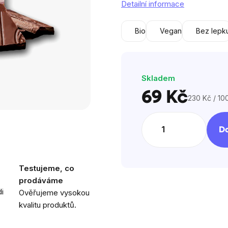
Detailní informace
z
5
Bio
Vegan
Bez lepk
hvězdiček.
Skladem
69 Kč
230 Kč / 10
Měrná
cena:
Do
Testujeme, co
prodáváme
i
Ověřujeme vysokou
kvalitu produktů.