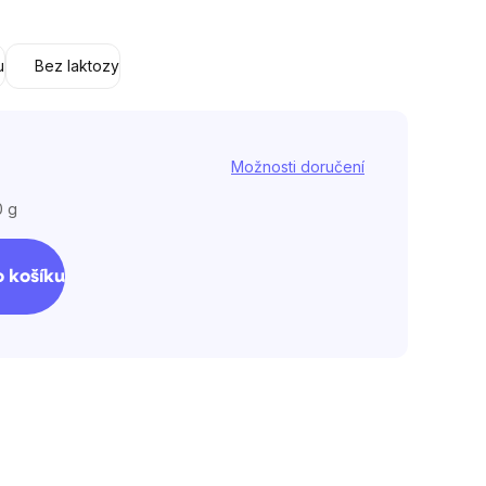
u
Bez laktozy
Možnosti doručení
0 g
 košíku