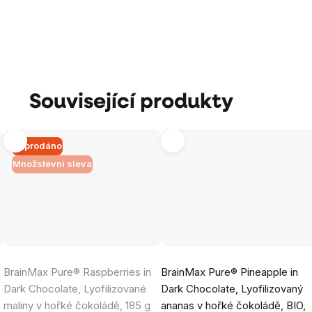
Související produkty
Vyprodáno
Množstevní sleva
Průměrné
Průměrné
BrainMax Pure® Raspberries in
BrainMax Pure® Pineapple in
hodnocení
hodnocení
Dark Chocolate, Lyofilizované
Dark Chocolate, Lyofilizovaný
produktu
produktu
t
maliny v hořké čokoládě, 185 g
ananas v hořké čokoládě, BIO,
je
je