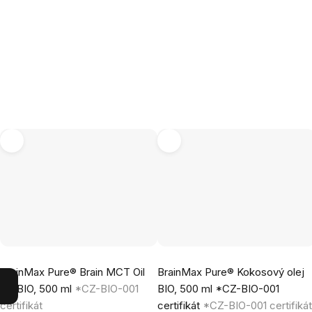
Průměrné
Průměrné
BrainMax Pure® Brain MCT Oil
BrainMax Pure® Kokosový olej
hodnocení
hodnocení
C8 BIO, 500 ml
*CZ-BIO-001
BIO, 500 ml *CZ-BIO-001
produktu
produktu
certifikát
certifikát
*CZ-BIO-001 certifiká
je
je