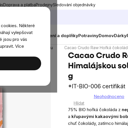
ás
Doprava a platba
Prodejny
Sledování objednávky
 cookies. Některé
áhají vylepšovat
nky
Muži
Ženy
Děti
Oblečení a doplňky
Potraviny
Domov
Dárky
é jsou pro vás
upravit. Více
ky a slané krekry bez lepku
Cacao Crudo Raw Hořká čokoláda 
Cacao Crudo R
Himalájskou sol
g
*IT-BIO-006 certifikát
Neohodnoceno
Průměrné
Hlídat
hodnocení
75% BIO hořká čokoláda z
ne
produktu
a
křupavými kakaovými bo
je
chuť čokolády, zatímco himálaj
0,0