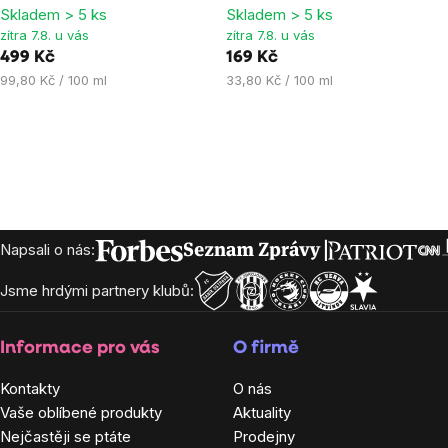
Skladem > 5 ks
Skladem > 5 ks
5,0
5,0
zítra 7.8. u vás
zítra 7.8. u vás
z
z
499 Kč
169 Kč
5
5
Měrná
Měrná
99,80 Kč / 100 ml
33,80 Kč / 100 ml
hvězdiček.
hvězdiček.
cena:
cena:
Zápatí
Napsali o nás:
Jsme hrdými partnery klubů:
Informace pro vás
O firmě
Kontakty
O nás
Vaše oblíbené produkty
Aktuality
Nejčastěji se ptáte
Prodejny