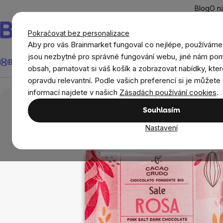
Přejít
Blog
O n
na
obsah
Pokračovat bez personalizace
Aby pro vás Brainmarket fungoval co nejlépe, používáme
Hledat
jsou nezbytné pro správné fungování webu, jiné nám pom
BrainMax®
Léto
Ušetři
Cíle
Doplňky stravy a výživa
Novi
obsah, pamatovat si váš košík a zobrazovat nabídky, kter
opravdu relevantní. Podle vašich preferencí si je můžete 
Potraviny
Potraviny bez lepku
Sladké snac
informací najdete v našich
Zásadách používání cookies
.
Souhlasím
Nastavení