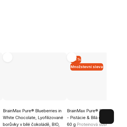
–15 %
Množstevní sleva
Průměrné
Průměrné
BrainMax Pure® Blueberries in
BrainMax Pure® Protein Cooki
hodnocení
hodnocení
White Chocolate, Lyofilizované
- Pistácie & Bílá čokoláda, BIO,
produktu
produktu
borůvky v bílé čokoládě, BIO,
60 g
Proteinová sušenka s
je
je