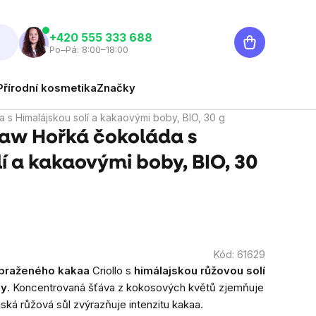
Nákupní
‭+420 555 333 688
Po–Pá: 8:00–18:00
košík
Přírodní kosmetika
Značky
s Himalájskou solí a kakaovými boby, BIO, 30 g
aw Hořká čokoláda s
í a kakaovými boby, BIO, 30
Kód:
61629
praženého kakaa
Criollo s
himálajskou růžovou solí
by
. Koncentrovaná šťáva z kokosových květů zjemňuje
ská růžová sůl zvýrazňuje intenzitu kakaa.