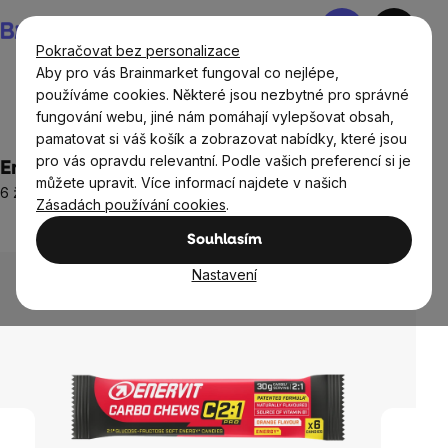
Přejít
Nákupní
na
košík
Pokračovat bez personalizace
obsah
Aby pro vás Brainmarket fungoval co nejlépe,
používáme cookies. Některé jsou nezbytné pro správné
fungování webu, jiné nám pomáhají vylepšovat obsah,
Doplňky stravy a výživa
Sportovní výživa
pamatovat si váš košík a zobrazovat nabídky, které jsou
pro vás opravdu relevantní. Podle vašich preferencí si je
Enervit Carbo Chews C2:1, pomeranč, 34 g
můžete upravit. Více informací najdete v našich
6 želatinek se sacharidy, doplněk stravy
Zásadách používání cookies
.
Neohodnoceno
Průměrné
Souhlasím
hodnocení
produktu
Nastavení
je
0,0
z
5
hvězdiček.