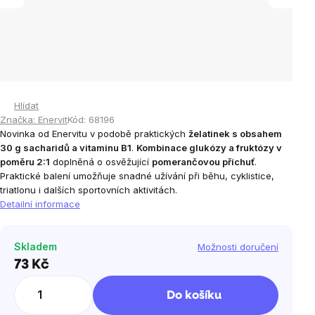
Hlídat
Značka:
Enervit
Kód:
68196
Novinka od Enervitu v podobě praktických
želatinek s obsahem
30 g sacharidů a vitaminu B1
.
Kombinace glukózy a fruktózy v
poměru 2:1
doplněná o osvěžující
pomerančovou příchuť
.
Praktické balení umožňuje snadné užívání při běhu, cyklistice,
triatlonu i dalších sportovních aktivitách.
Detailní informace
Skladem
Možnosti doručení
73 Kč
Měrná
cena:
Do košíku