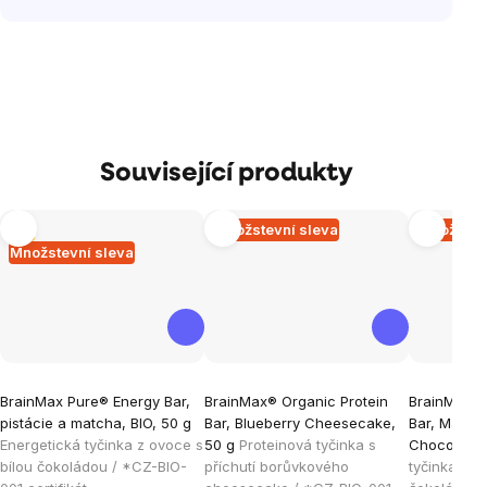
Související produkty
Tip
Množstevní sleva
Množstev
Množstevní sleva
Průměrné
Průměrné
Průměrné
BrainMax Pure® Energy Bar,
BrainMax® Organic Protein
BrainMax® 
hodnocení
hodnocení
hodnocen
pistácie a matcha, BIO, 50 g
Bar, Blueberry Cheesecake,
Bar, Mango
produktu
produktu
produktu
Energetická tyčinka z ovoce s
50 g
Proteinová tyčinka s
Chocolate,
je
je
je
bílou čokoládou / *CZ-BIO-
příchutí borůvkového
tyčinka s m