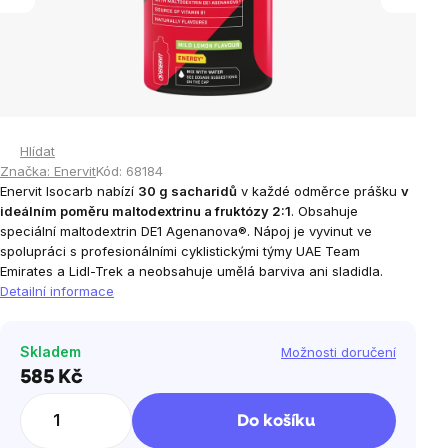
Hlídat
Značka:
Enervit
Kód:
68184
Enervit Isocarb nabízí
30 g sacharidů
v každé odměrce prášku
v
ideálním poměru maltodextrinu a fruktózy 2:1
. Obsahuje
speciální maltodextrin DE1 Agenanova®. Nápoj je vyvinut ve
spolupráci s profesionálními cyklistickými týmy UAE Team
Emirates a Lidl-Trek a neobsahuje umělá barviva ani sladidla.
Detailní informace
Skladem
Možnosti doručení
585 Kč
Měrná
cena:
Do košíku