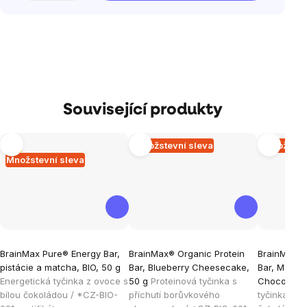
Související produkty
Tip
Množstevní sleva
Množstev
Množstevní sleva
Průměrné
Průměrné
Průměrné
BrainMax Pure® Energy Bar,
BrainMax® Organic Protein
BrainMax® 
hodnocení
hodnocení
hodnocen
pistácie a matcha, BIO, 50 g
Bar, Blueberry Cheesecake,
Bar, Mango
produktu
produktu
produktu
Energetická tyčinka z ovoce s
50 g
Proteinová tyčinka s
Chocolate,
je
je
je
bílou čokoládou / *CZ-BIO-
příchutí borůvkového
tyčinka s m