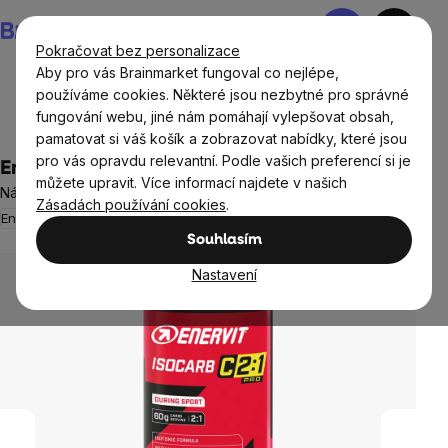
Přejít
Nákupní
na
košík
Pokračovat bez personalizace
obsah
Aby pro vás Brainmarket fungoval co nejlépe,
používáme cookies. Některé jsou nezbytné pro správné
fungování webu, jiné nám pomáhají vylepšovat obsah,
Doplňky stravy a výživa
Sportovní výživa
pamatovat si váš košík a zobrazovat nabídky, které jsou
pro vás opravdu relevantní. Podle vašich preferencí si je
Enervit Isocarb C2:1, citron, 650 g
můžete upravit. Více informací najdete v našich
Nápoj s maltodextrinem a fruktózou, doplněk stravy
Zásadách používání cookies
.
Energie
Neohodnoceno
Průměrné
Souhlasím
hodnocení
produktu
Nastavení
je
0,0
z
5
hvězdiček.