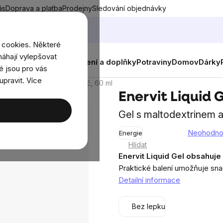
ás
Doprava a platba
Prodejny
Sledování objednávky
 cookies. Některé
áhají vylepšovat
nky
Muži
Ženy
Děti
Oblečení a doplňky
Potraviny
Domov
Dárky
é jsou pro vás
upravit. Více
nervit Liquid Gel, pomeranč, 60 ml
Enervit Liquid 
Gel s maltodextrinem a
Neohodn
Energie
Průměrné
Hlídat
hodnocení
Enervit Liquid Gel obsahuje
produktu
Praktické balení umožňuje sn
je
Detailní informace
0,0
z
Bez lepku
5
hvězdiček.