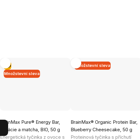
Tip
Množstevní sleva
Množstevní sleva
Průměrné
Průměrné
BrainMax Pure® Energy Bar,
BrainMax® Organic Protein Bar,
hodnocení
hodnocení
pistácie a matcha, BIO, 50 g
Blueberry Cheesecake, 50 g
produktu
produktu
Energetická tyčinka z ovoce s
Proteinová tyčinka s příchutí
je
je