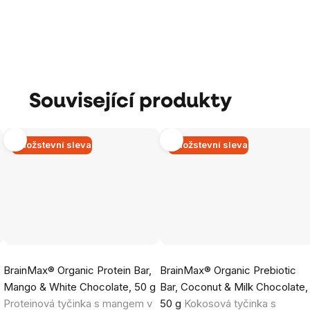
Související produkty
Množstevní sleva
Množstevní sleva
Průměrné
Průměrné
BrainMax® Organic Protein Bar,
BrainMax® Organic Prebiotic
hodnocení
hodnocení
Mango & White Chocolate, 50 g
Bar, Coconut & Milk Chocolate,
produktu
produktu
Proteinová tyčinka s mangem v
50 g
Kokosová tyčinka s
je
je