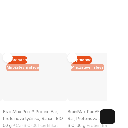
Vyprodáno
Vyprodáno
Množstevní sleva
Množstevní sleva
Průměrné
Průměrné
BrainMax Pure® Protein Bar,
BrainMax Pure® Brownie Prote
hodnocení
hodnocení
Proteinová tyčinka, Banán, BIO,
Bar, Proteinová tyčinka, Browni
produktu
produktu
60 g
*CZ-BIO-001 certifikát
BIO, 60 g
Protein Bar Brownie /
je
je