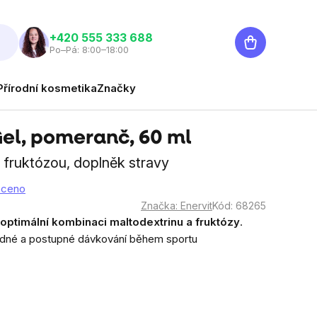
Nákupní
‭+420 555 333 688
Po–Pá: 8:00–18:00
košík
Přírodní kosmetika
Značky
Gel, pomeranč, 60 ml
 fruktózou, doplněk stravy
oceno
Značka:
Enervit
Kód:
68265
 optimální kombinaci maltodextrinu a fruktózy
.
adné a postupné dávkování během sportu