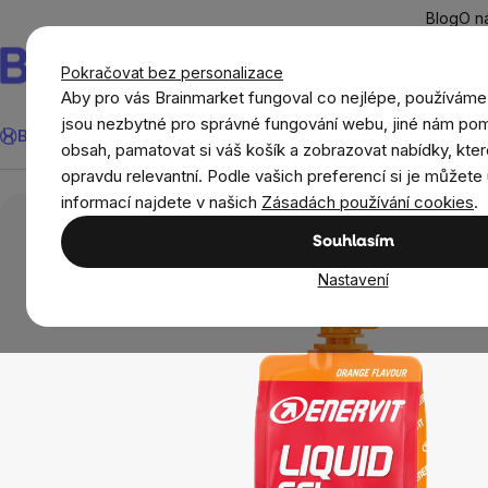
Přejít
Blog
O n
na
obsah
Pokračovat bez personalizace
Aby pro vás Brainmarket fungoval co nejlépe, používáme
Hledat
jsou nezbytné pro správné fungování webu, jiné nám pom
BrainMax®
Léto
Ušetři
Cíle
Doplňky stravy a výživa
Novi
obsah, pamatovat si váš košík a zobrazovat nabídky, kter
opravdu relevantní. Podle vašich preferencí si je můžete 
Doplňky stravy a výživa
Sportovní výživa
E
informací najdete v našich
Zásadách používání cookies
.
Souhlasím
Nastavení