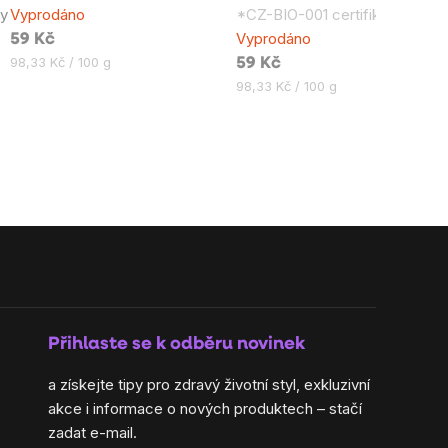
ny
Vyprodáno
*CZ-BIO-001 certifikát
5,0
0,0
Vyprodáno
59 Kč
z
z
Měrná
98,33 Kč / 100 g
59 Kč
5
5
cena:
Měrná
98,33 Kč / 100 g
hvězdiček.
hvězdiček.
cena:
Přihlaste se k odběru novinek
a získejte tipy pro zdravý životní styl, exkluzivní
akce i informace o nových produktech – stačí
zadat e-mail.