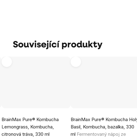
Související produkty
Průměrné
Průměrné
BrainMax Pure® Kombucha
BrainMax Pure® Kombucha Hol
hodnocení
hodnocení
Lemongrass, Kombucha,
Basil, Kombucha, bazalka, 330
produktu
produktu
citronová tráva, 330 ml
ml
Fermentovaný nápoj ze
je
je