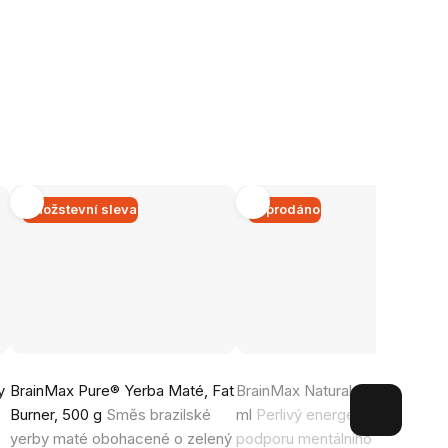
Množstevní sleva
Vyprodáno
Průměrné
Průměrné
y
BrainMax Pure® Yerba Maté, Fat
BrainMax Natural Energy®, 250
hodnocení
hodnocení
Burner, 500 g
Směs brazilské
ml
Perlivý energetický nápoj p
produktu
produktu
yerby maté obohacené o zelený
podporu mentálního i fyzickéh
je
je