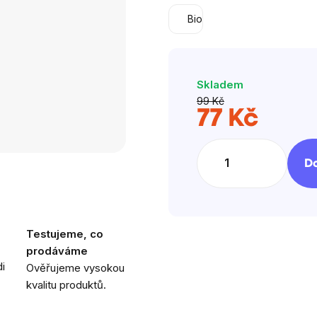
5
Bio
hvězdiček.
Skladem
99 Kč
77 Kč
Měrná
cena:
Do
Testujeme, co
prodáváme
i
Ověřujeme vysokou
kvalitu produktů.