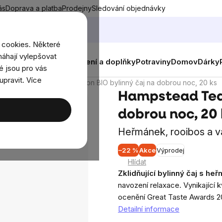
ás
Doprava a platba
Prodejny
Sledování objednávky
 cookies. Některé
áhají vylepšovat
nky
Muži
Ženy
Děti
Oblečení a doplňky
Potraviny
Domov
Dárky
é jsou pro vás
upravit. Více
Hampstead Tea London BIO bylinný čaj na dobrou noc, 20 ks
Hampstead Tea 
dobrou noc, 20 
Heřmánek, rooibos a v
–22 %
Akce
Výprodej
Průměrné
Hlídat
hodnocení
Zklidňující bylinný čaj s h
produktu
navození relaxace. Vynikající k
je
ocenění Great Taste Awards 2
0,0
Detailní informace
z