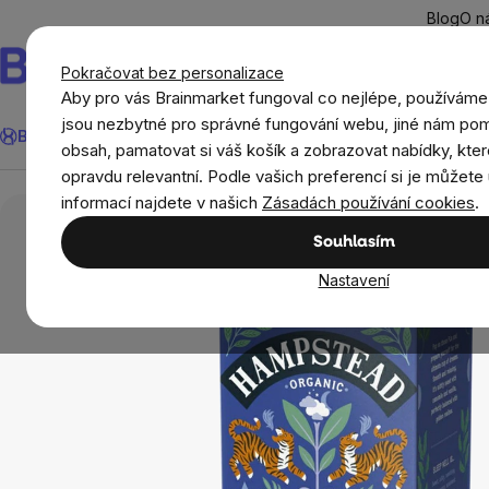
Přejít
Blog
O n
na
obsah
Pokračovat bez personalizace
Aby pro vás Brainmarket fungoval co nejlépe, používáme
Hledat
jsou nezbytné pro správné fungování webu, jiné nám pom
BrainMax®
Léto
Ušetři
Cíle
Doplňky stravy a výživa
Novi
obsah, pamatovat si váš košík a zobrazovat nabídky, kter
opravdu relevantní. Podle vašich preferencí si je můžete 
Potraviny
Nápoje
Čaje
Bylinné směsi
informací najdete v našich
Zásadách používání cookies
.
Souhlasím
Nastavení