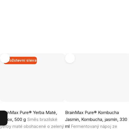
Množstevní sleva
Průměrné
Průměrné
BrainMax Pure® Yerba Maté,
BrainMax Pure® Kombucha
hodnocení
hodnocení
Detox, 500 g
Směs brazilské
Jasmin, Kombucha, jasmín, 330
produktu
produktu
yerby maté obohacené o zelený
ml
Fermentovaný nápoj ze
je
je