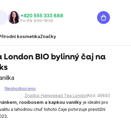
Nákupní
‭+420 555 333 688
Po–Pá: 8:00–18:00
košík
Přírodní kosmetika
Značky
London BIO bylinný čaj na
ks
anilka
Neohodnoceno
Značka:
Hampstead Tea London
Kód:
46893
eřmánkem, rooibosem a kapkou vanilky
je ideální pro
valitu a lahodnou chuť tohoto čaje potvrzuje prestižní
023.