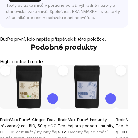
Texty od zákazníků v poradně odráží výhradně názory a
stanoviska zákazníků. Společnost BRAINMARKET s.r.o. texty
zákazníků předem neschvaluje ani neověřuje.
Buďte první, kdo napíše příspěvek k této položce.
Podobné produkty
High-contrast mode
BrainMax Pure® Ginger Tea,
BrainMax Pure® Immunity
BrainMax P
zázvorový čaj, BIO, 50 g
*CZ-
Tea, čaj pro podporu imunity,
Tea, čaj pr
BIO-001 certifikát / bylinný čaj
50 g
Ovocný čaj se směsí
g, BIO
*CZ-
se zázvorem, jablkem a
bylin
/ Sypaný ča