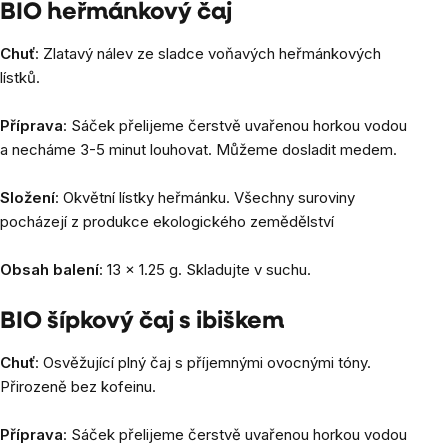
BIO heřmánkový čaj
Chuť
: Zlatavý nálev ze sladce voňavých heřmánkových
lístků.
Příprava
: Sáček přelijeme čerstvě uvařenou horkou vodou
a necháme 3-5 minut louhovat. Můžeme dosladit medem.
Složení
: Okvětní lístky heřmánku. Všechny suroviny
pocházejí z produkce ekologického zemědělství
Obsah balení
: 13 x 1.25 g. Skladujte v suchu.
BIO šípkový čaj s ibiškem
Chuť
: Osvěžující plný čaj s příjemnými ovocnými tóny.
Přirozeně bez kofeinu.
Příprava
: Sáček přelijeme čerstvě uvařenou horkou vodou