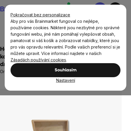
Přejít
Nákupní
na
košík
Pokračovat bez personalizace
obsah
Aby pro vás Brainmarket fungoval co nejlépe,
používáme cookies. Některé jsou nezbytné pro správné
fungování webu, jiné nám pomáhají vylepšovat obsah,
Potraviny
Nápoje
Čaje
pamatovat si váš košík a zobrazovat nabídky, které jsou
pro vás opravdu relevantní. Podle vašich preferencí si je
Hampstead Tea - Luxusní černá dřevěná
můžete upravit. Více informací najdete v našich
kazeta mix sáčkových BIO čajů, 78 ks - 6
Zásadách používání cookies
.
druhů
Souhlasím
Originální krabička, 6 druhů čajů
Neohodnoceno
Nastavení
Průměrné
hodnocení
produktu
je
0,0
z
5
hvězdiček.