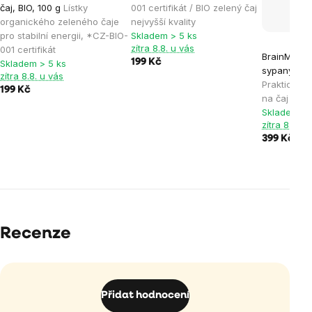
čaj, BIO, 100 g
Lístky
001 certifikát / BIO zelený čaj
organického zeleného čaje
nejvyšší kvality
pro stabilní energii, *CZ-BIO-
Skladem > 5 ks
zítra 8.8. u vás
001 certifikát
BrainMax P
199 Kč
Skladem > 5 ks
sypaný čaj s
zítra 8.8. u vás
Praktická 
199 Kč
na čaj z bo
Skladem > 
zítra 8.8. u
399 Kč
Recenze
Přidat hodnocení