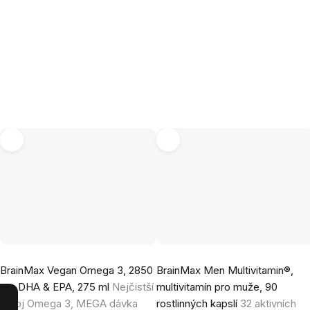
Průměrné
Průměrné
BrainMax Vegan Omega 3, 2850
BrainMax Men Multivitamin®,
hodnocení
hodnocení
mg DHA & EPA, 275 ml
Nejčistší
multivitamín pro muže, 90
produktu
produktu
zdroj Omega 3, MEGA dávka
rostlinných kapslí
32 aktivních
je
je