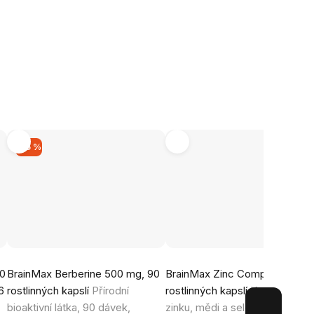
–15 %
Průměrné
Průměrné
00
BrainMax Berberine 500 mg, 90
BrainMax Zinc Complex®, 100
hodnocení
hodnocení
6
rostlinných kapslí
Přírodní
rostlinných kapslí
Kombinace
produktu
produktu
bioaktivní látka, 90 dávek,
zinku, mědi a selenu ve vysoc
je
je