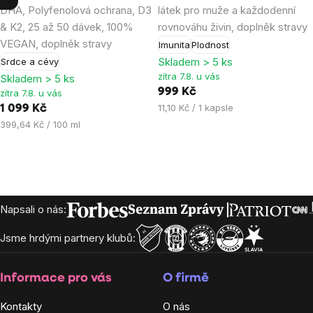
DHA, Polyfenolová ochrana, D3
látek pro muže a každodenní
4,9
4,8
& K2, 25 až 50 dávek, 100%
rovnováhu živin, doplněk stravy
z
z
VEGAN, doplněk stravy
Imunita
Plodnost
5
5
Skladem > 5 ks
Srdce a cévy
hvězdiček.
hvězdiček.
zítra 7.8. u vás
Skladem > 5 ks
999 Kč
zítra 7.8. u vás
Měrná
11,10 Kč / 1 kapsle
1 099 Kč
cena:
Měrná
399,64 Kč / 100 ml
cena:
Zápatí
Napsali o nás:
Jsme hrdými partnery klubů:
Informace pro vás
O firmě
Kontakty
O nás