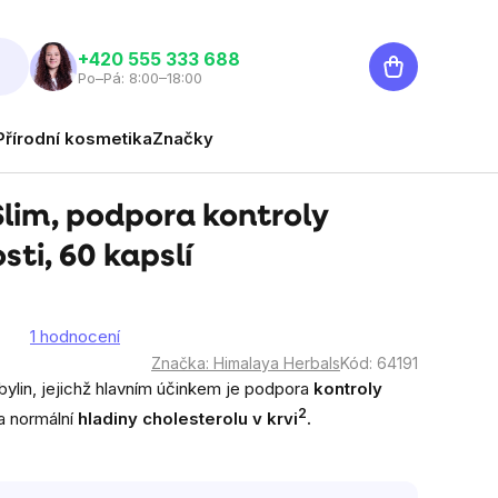
Nákupní
‭+420 555 333 688
Po–Pá: 8:00–18:00
košík
Přírodní kosmetika
Značky
lim, podpora kontroly
ti, 60 kapslí
1 hodnocení
é
Značka:
Himalaya Herbals
Kód:
64191
í
bylin, jejichž hlavním účinkem je podpora
kontroly
2
a normální
hladiny cholesterolu v krvi
.