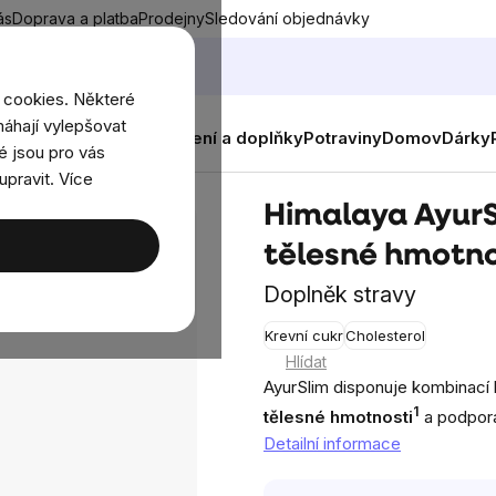
ás
Doprava a platba
Prodejny
Sledování objednávky
 cookies. Některé
áhají vylepšovat
nky
Muži
Ženy
Děti
Oblečení a doplňky
Potraviny
Domov
Dárky
é jsou pro vás
upravit. Více
 hmotnosti, 60 kapslí
Himalaya AyurS
tělesné hmotnos
Doplněk stravy
Krevní cukr
Cholesterol
Průměrn
Hlídat
hodnocen
AyurSlim disponuje kombinací 
produktu
1
tělesné hmotnosti
a podpor
je
Detailní informace
5,0
z