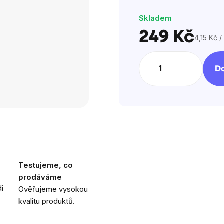
5
hvězdiče
Skladem
249 Kč
4,15 Kč /
Měrná
cena:
Do
Testujeme, co
prodáváme
i
Ověřujeme vysokou
kvalitu produktů.