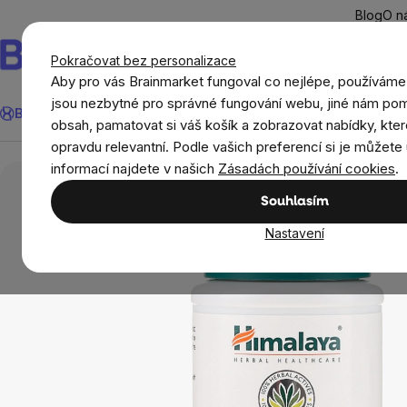
Přejít
Blog
O n
na
obsah
Pokračovat bez personalizace
Aby pro vás Brainmarket fungoval co nejlépe, používáme
Hledat
jsou nezbytné pro správné fungování webu, jiné nám pom
BrainMax®
Léto
Ušetři
Cíle
Doplňky stravy a výživa
Novi
obsah, pamatovat si váš košík a zobrazovat nabídky, kter
opravdu relevantní. Podle vašich preferencí si je můžete 
Cíle
Himalaya AyurSlim, podpora kontroly tělesné
informací najdete v našich
Zásadách používání cookies
.
Souhlasím
Nastavení