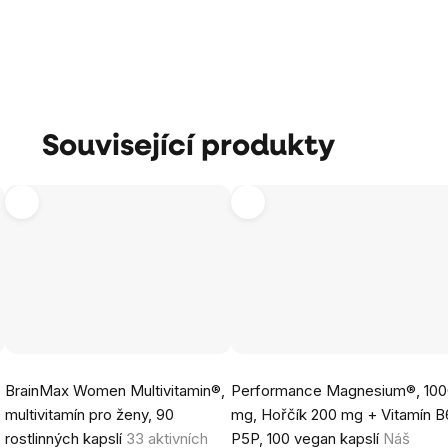
Související produkty
Průměrné
Průměrné
BrainMax Women Multivitamin®,
Performance Magnesium®, 10
hodnocení
hodnocení
multivitamín pro ženy, 90
mg, Hořčík 200 mg + Vitamín B
produktu
produktu
rostlinných kapslí
33 aktivních
P5P, 100 vegan kapslí
Náš
je
je