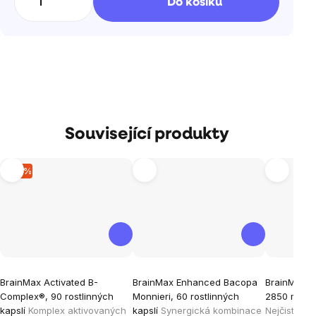
Do košíku
Související produkty
–15 %
Průměrné
Průměrné
Průměrné
BrainMax Activated B-
BrainMax Enhanced Bacopa
BrainMax 
hodnocení
hodnocení
hodnocen
Complex®, 90 rostlinných
Monnieri, 60 rostlinných
2850 mg DH
produktu
produktu
produktu
kapslí
Komplex aktivovaných
kapslí
Synergická kombinace
Nejčistší z