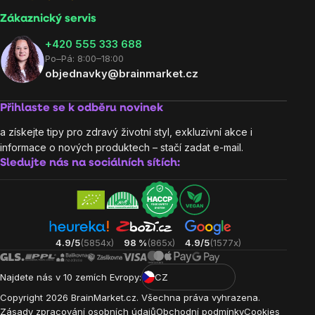
Zákaznický servis
‭+420 555 333 688
Po–Pá: 8:00–18:00
objednavky@brainmarket.cz
Přihlaste se k odběru novinek
a získejte tipy pro zdravý životní styl, exkluzivní akce i
informace o nových produktech – stačí zadat e-mail.
Sledujte nás na sociálních sítích:
4.9/5
(5854x)
98 %
(865x)
4.9/5
(1577x)
Najdete nás v 10 zemích Evropy:
CZ
Copyright
2026
BrainMarket.cz. Všechna práva vyhrazena.
Zásady zpracování osobních údajů
Obchodní podmínky
Cookies