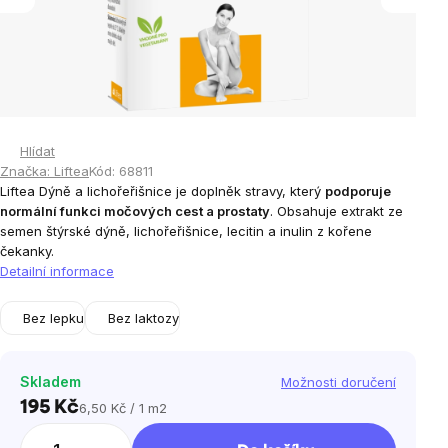
Hlídat
Značka:
Liftea
Kód:
68811
Liftea Dýně a lichořeřišnice je doplněk stravy, který
podporuje
normální funkci močových cest a prostaty
. Obsahuje extrakt ze
semen štýrské dýně, lichořeřišnice, lecitin a inulin z kořene
čekanky.
Detailní informace
Bez lepku
Bez laktozy
Skladem
Možnosti doručení
195 Kč
6,50 Kč / 1 m2
Měrná
cena: