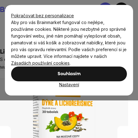
Přejít
Nákupní
na
košík
Pokračovat bez personalizace
obsah
Aby pro vás Brainmarket fungoval co nejlépe,
používáme cookies. Některé jsou nezbytné pro správné
fungování webu, jiné nám pomáhají vylepšovat obsah,
Cíle
pamatovat si váš košík a zobrazovat nabídky, které jsou
pro vás opravdu relevantní. Podle vašich preferencí si je
Liftea Dýně a lichořeřišnice, 30 tobolek
můžete upravit. Více informací najdete v našich
S extraktem z dýně a lichořeřišnice, doplněk stravy
Zásadách používání cookies
.
Močové cesty
Neohodnoceno
Průměrné
Souhlasím
hodnocení
produktu
Nastavení
je
0,0
z
5
hvězdiček.