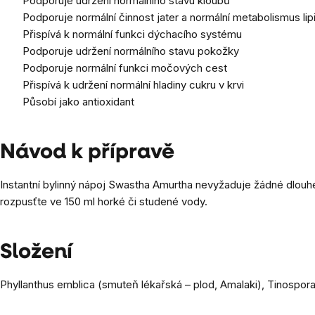
Podporuje udržení normálního stavu kloubů
Podporuje normální činnost jater a normální metabolismus lip
Přispívá k normální funkci dýchacího systému
Podporuje udržení normálního stavu pokožky
Podporuje normální funkci močových cest
Přispívá k udržení normální hladiny cukru v krvi
Působí jako antioxidant
Návod k přípravě
Instantní bylinný nápoj Swastha Amurtha nevyžaduje žádné dlouhé
rozpusťte ve 150 ml horké či studené vody.
Složení
Phyllanthus emblica (smuteň lékařská – plod, Amalaki), Tinospora 