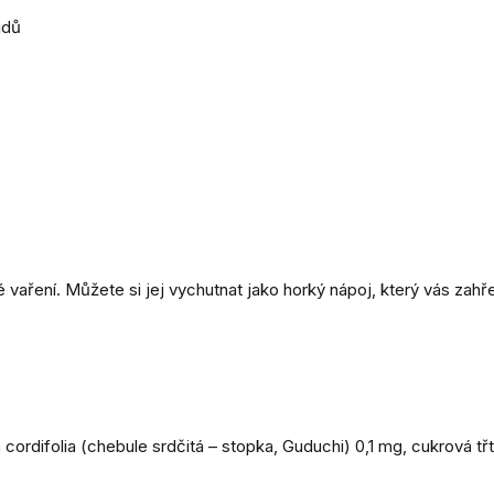
idů
 vaření. Můžete si jej vychutnat jako horký nápoj, který vás zah
cordifolia (chebule srdčitá – stopka, Guduchi) 0,1 mg, cukrová třt