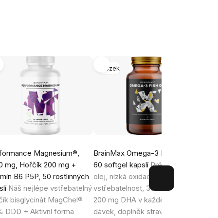
Mozek
-20
formance Magnesium®,
BrainMax Omega-3 Fish Oil®,
Brain
0 mg, Hořčík 200 mg +
60 softgel kapslí
Prémiový rybí
pupál
amín B6 P5P, 50 rostlinných
olej, nízká oxidace, vysoká
001 ce
slí
Náš nejlépe vstřebatelný
vstřebatelnost, 300 mg EPA a
semen
čík bisglycinát MagChel®
200 mg DHA v každé kapsli, 30
pleť 
 DDD + Aktivní forma
dávek, doplněk stravy
dopln