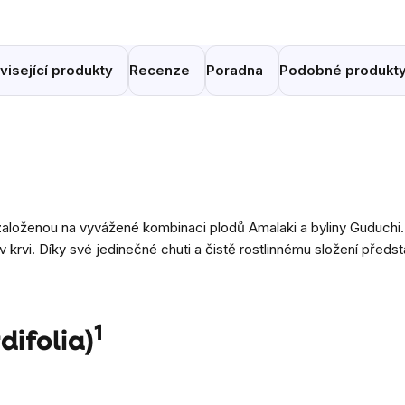
visející produkty
Recenze
Poradna
Podobné produkt
založenou na vyvážené kombinaci plodů Amalaki a byliny Guduchi. 
v krvi. Díky své jedinečné chuti a čistě rostlinnému složení předsta
1
difolia)