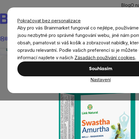
Přejít
Blog
O n
na
obsah
Pokračovat bez personalizace
Aby pro vás Brainmarket fungoval co nejlépe, používáme
Hledat
jsou nezbytné pro správné fungování webu, jiné nám pom
BrainMax®
Léto
Ušetři
Cíle
Doplňky stravy a výživa
Novi
Link Natural Swastha Amurtha, 7 ks
obsah, pamatovat si váš košík a zobrazovat nabídky, kter
Přehled
Popis
Související produkty
Recenze
opravdu relevantní. Podle vašich preferencí si je můžete 
Cíle
Imunita
Bylinky
Link Natural Swas
informací najdete v našich
Zásadách používání cookies
.
Souhlasím
Nastavení