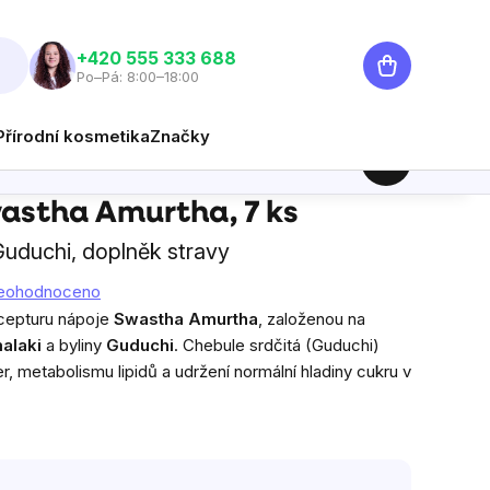
Nákupní
‭+420 555 333 688
Po–Pá: 8:00–18:00
košík
Přírodní kosmetika
Značky
79 Kč
Hlídat
Měrná cena:
wastha Amurtha, 7 ks
uduchi, doplněk stravy
eohodnoceno
ecepturu nápoje
Swastha Amurtha
, založenou na
alaki
a byliny
Guduchi
. Chebule srdčitá (Guduchi)
ter, metabolismu lipidů a udržení normální hladiny cukru v