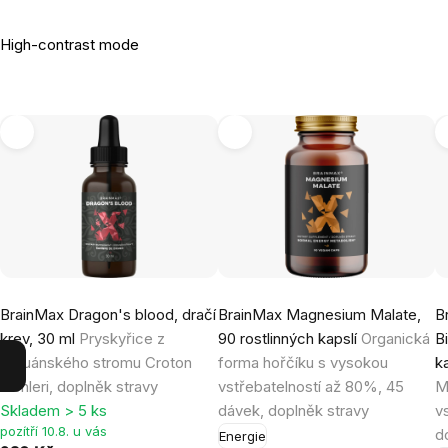
High-contrast mode
BrainMax Dragon's blood, dračí
BrainMax Magnesium Malate,
B
krev, 30 ml
Pryskyřice z
90 rostlinných kapslí
Organická
B
peruánského stromu Croton
forma hořčíku s vysokou
k
lechleri, doplněk stravy
vstřebatelností až 80%, 45
M
Skladem > 5 ks
dávek, doplněk stravy
v
pozítří 10.8. u vás
d
Energie