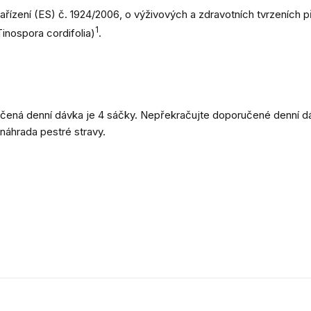
řízení (ES) č. 1924/2006, o výživových a zdravotních tvrzeních p
1
Tinospora cordifolia)
.
učená denní dávka je 4 sáčky. Nepřekračujte doporučené denní d
náhrada pestré stravy.