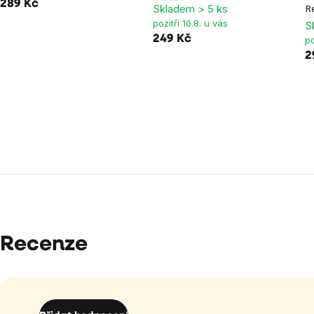
289 Kč
Skladem > 5 ks
R
pozítří 10.8. u vás
S
249 Kč
po
2
Recenze