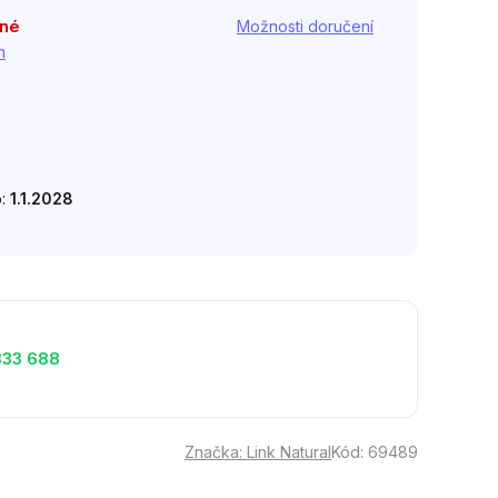
pné
Možnosti doručení
h
o:
1.1.2028
333 688
Značka:
Link Natural
Kód:
69489