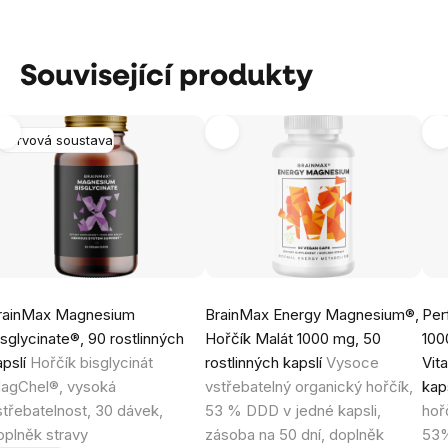
Související produkty
Nervová soustava
rainMax Magnesium
BrainMax Energy Magnesium®,
Per
isglycinate®, 90 rostlinných
Hořčík Malát 1000 mg, 50
100
apslí
Hořčík bisglycinát
rostlinných kapslí
Vysoce
Vit
agChel®, vysoká
vstřebatelný organický hořčík,
kap
střebatelnost, 30 dávek,
53 % DDD v jedné kapsli,
hoř
oplněk stravy
zásoba na 50 dní, doplněk
53%