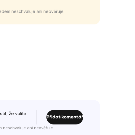
edem neschvaluje ani neověřuje.
it, že volíte
Přidat komentář
m neschvaluje ani neověřuje.