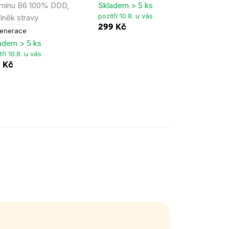
amínu B6 100% DDD,
Skladem > 5 ks
Hormo
pozítří 10.8. u vás
lněk stravy
Sklad
299 Kč
pozítř
enerace
287 
adem > 5 ks
tří 10.8. u vás
9 Kč