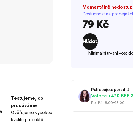
Momentálně nedostu
Dostupnost na prodejnác
79 Kč
Měrná
cena:
Hlídat
Minimální trvanlivost d
Potřebujete poradit?
Volejte ‭+420 555 
Testujeme, co
Po–Pá: 8:00–18:00
prodáváme
i
Ověřujeme vysokou
kvalitu produktů.