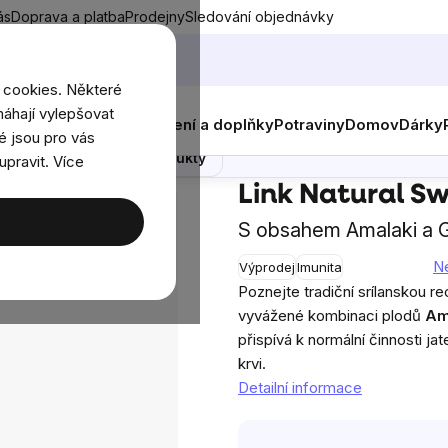
ás
Doprava a platba
Prodejny
Sledování objednávky
 cookies. Některé
áhají vylepšovat
nky
Muži
Ženy
Děti
Oblečení a doplňky
Potraviny
Domov
Dárky
é jsou pro vás
Poradna
Podobné produkty
upravit. Více
tha Amurtha, 7 ks
Link Natural S
S obsahem Amalaki a G
N
Výprodej
Imunita
Průměrné
Poznejte tradiční srílanskou r
hodnocení
vyvážené kombinaci plodů
Am
produktu
přispívá k normální činnosti ja
je
krvi.
0,0
Detailní informace
z
5
hvězdiček.