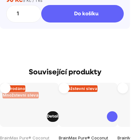
90 Kč
5 Kč / 1 ks
Měrná
cena:
Do košíku
Související produkty
Vyprodáno
Množstevní sleva
Množstevní sleva
Detail
Průměrné
Průměrné
Průměrné
BrainMax Pure® Coconut
BrainMax Pure® Coconut
BrainMax P