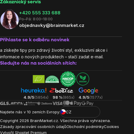
Zákaznický servis
‭+420 555 333 688
Po–Pá: 8:00–18:00
objednavky@brainmarket.cz
Přihlaste se k odběru novinek
a získejte tipy pro zdravý životní styl, exkluzivní akce i
informace o nových produktech – stačí zadat e-mail.
Sledujte nás na sociálních sítích:
4.9/5
(5854x)
98 %
(865x)
4.9/5
(1577x)
Najdete nás v 10 zemích Evropy:
CZ
Copyright
2026
BrainMarket.cz. Všechna práva vyhrazena.
Zásady zpracování osobních údajů
Obchodní podmínky
Cookies
Vytvořil Shoptet Premium