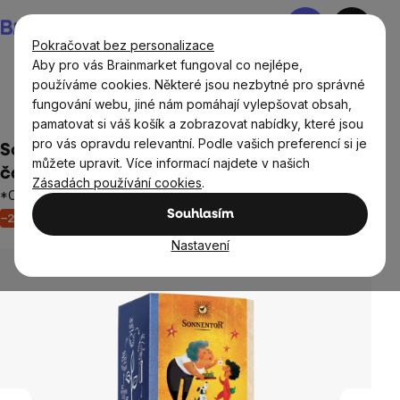
Přejít
Nákupní
na
košík
Pokračovat bez personalizace
obsah
Aby pro vás Brainmarket fungoval co nejlépe,
používáme cookies. Některé jsou nezbytné pro správné
fungování webu, jiné nám pomáhají vylepšovat obsah,
Potraviny
Nápoje
Čaje
Ovocné čaje
pamatovat si váš košík a zobrazovat nabídky, které jsou
pro vás opravdu relevantní. Podle vašich preferencí si je
Sonnentor - Jablíčko z pece®, porcovaný
můžete upravit. Více informací najdete v našich
čaj, BIO, 18 ks
Zásadách používání cookies
.
*CZ-BIO-002 certifikát
Souhlasím
–24 %
Akce
Výprodej
Neohodnoceno
Průměrné
hodnocení
Nastavení
produktu
je
0,0
z
5
hvězdiček.