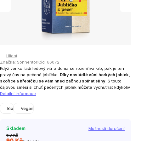
Hlídat
Značka:
Sonnentor
Kód:
66072
Když venku řádí ledový vítr a doma se rozehřívá krb, pak je ten
pravý čas na pečené jablíčko.
Díky nasládlé vůni horkých jablek,
skořice a hřebíčku se vám hned začnou sbíhat sliny
. S touto
čajovou směsí si chuť pečených jablek můžete vychutnat kdykoliv.
Detailní informace
Bio
Vegan
Skladem
Možnosti doručení
119 Kč