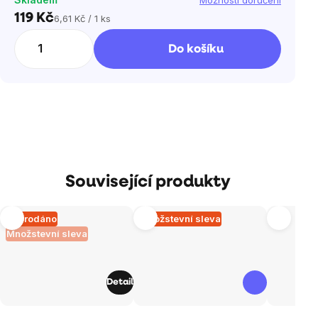
Možnosti doručení
119 Kč
6,61 Kč / 1 ks
Měrná
cena:
Do košíku
Související produkty
Vyprodáno
Množstevní sleva
Množstevní sleva
Detail