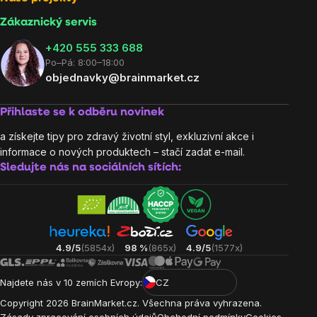
Zákaznický servis
‭+420 555 333 688
Po–Pá: 8:00–18:00
objednavky@brainmarket.cz
Přihlaste se k odběru novinek
a získejte tipy pro zdravý životní styl, exkluzivní akce i
informace o nových produktech – stačí zadat e-mail.
Sledujte nás na sociálních sítích:
4.9/5
(5854x)
98 %
(865x)
4.9/5
(1577x)
Najdete nás v 10 zemích Evropy:
CZ
Copyright
2026
BrainMarket.cz. Všechna práva vyhrazena.