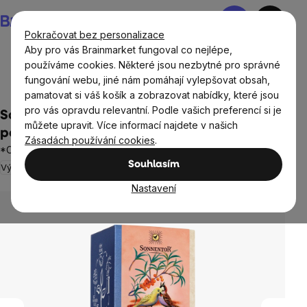
Přejít
Nákupní
na
košík
Pokračovat bez personalizace
obsah
Aby pro vás Brainmarket fungoval co nejlépe,
používáme cookies. Některé jsou nezbytné pro správné
fungování webu, jiné nám pomáhají vylepšovat obsah,
Potraviny
Nápoje
Čaje
Ovocné čaje
pamatovat si váš košík a zobrazovat nabídky, které jsou
pro vás opravdu relevantní. Podle vašich preferencí si je
Sonnentor - Rakytníkový požitek,
můžete upravit. Více informací najdete v našich
porcovaný čaj, BIO, 18 ks
Zásadách používání cookies
.
*CZ-BIO-002 certifikát
Souhlasím
Výprodej
Neohodnoceno
Průměrné
hodnocení
Nastavení
produktu
je
0,0
z
5
hvězdiček.