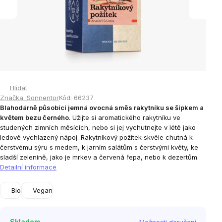
Hlídat
Značka:
Sonnentor
Kód:
66237
Blahodárně působící jemná ovocná směs rakytníku se šípkem a
květem bezu černého
. Užijte si aromatického rakytníku ve
studených zimních měsících, nebo si jej vychutnejte v létě jako
ledově vychlazený nápoj. Rakytníkový požitek skvěle chutná k
čerstvému sýru s medem, k jarním salátům s čerstvými květy, ke
sladší zelenině, jako je mrkev a červená řepa, nebo k dezertům.
Detailní informace
Bio
Vegan
Skladem