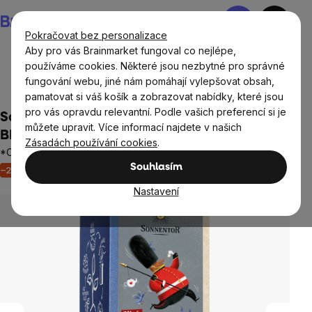
Přejít
Nákupní
na
košík
Pokračovat bez personalizace
obsah
Aby pro vás Brainmarket fungoval co nejlépe,
používáme cookies. Některé jsou nezbytné pro správné
fungování webu, jiné nám pomáhají vylepšovat obsah,
Potraviny
Nápoje
Čaje
Bylinné směsi
pamatovat si váš košík a zobrazovat nabídky, které jsou
pro vás opravdu relevantní. Podle vašich preferencí si je
Sonnentor - Silný Assam, porcovaný čaj,
můžete upravit. Více informací najdete v našich
BIO, 18 ks
Zásadách používání cookies
.
*CZ-BIO-002 certifikát
Souhlasím
–22 %
Akce
Výprodej
Neohodnoceno
Průměrné
hodnocení
Nastavení
produktu
je
0,0
z
5
hvězdiček.