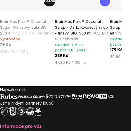
Detail
Průměrné
Průměrné
Průměrné
BrainMax Pure® Coconut
BrainMax Pure® Coconut
BrainMax P
hodnocení
hodnocení
hodnocen
Sugar, Kokosový cukr BIO,
Syrup - Dark, Kokosový sirup
Syrup, Ček
produktu
produktu
produktu
250 g
*CZ-BIO-001 certifikát
- tmavý, BIO, 500 ml
*CZ-BIO-
ml
Sirup z 
je
je
je
Vyprodáno
001 certifikát
Skladem > 
pozítří 11.8.
Skladem > 5 ks
0,0
5,0
5,0
79 Kč
pozítří 11.8. u vás
179 Kč
Měrná
31,60 Kč / 100 g
z
z
z
239 Kč
Měrná
35,80 Kč / 
cena:
5
5
5
Měrná
cena:
47,80 Kč / 100 ml
hvězdiček.
hvězdiček.
hvězdiček
cena:
Napsali o nás:
Zápatí
Jsme hrdými partnery klubů:
Informace pro vás