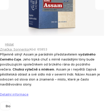
Hlídat
Značka:
Sonnentor
Kód:
65853
Příjemně silný! Assam je parádním představitelem
vydatného
černého čaje
. Jeho trpká chuť s mírně nasládlými tóny bude
povzbuzujícím společníkem od brzkého rána do pozdního
večera.
Chutná výtečně s mlékem
. Assam je i největší čajová
pěstitelská oblast a své sídlo má v severní Indii. Název Assam je
odvozen od slova slon a znamená – místo, které je často
navštěvováno slony.
Detailní informace
Bio