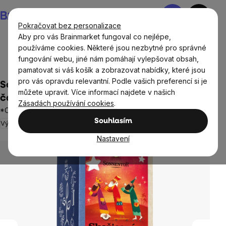
Přejít
Nákupní
na
košík
Pokračovat bez personalizace
obsah
Aby pro vás Brainmarket fungoval co nejlépe,
používáme cookies. Některé jsou nezbytné pro správné
fungování webu, jiné nám pomáhají vylepšovat obsah,
Potraviny
Nápoje
Čaje
Bylinné směsi
pamatovat si váš košík a zobrazovat nabídky, které jsou
pro vás opravdu relevantní. Podle vašich preferencí si je
Sonnentor - Skořicový zázrak, porcovaný
můžete upravit. Více informací najdete v našich
čaj, BIO, 18 ks
Zásadách používání cookies
.
*CZ-BIO-002 certifikát
Souhlasím
Výprodej
Neohodnoceno
Průměrné
hodnocení
Nastavení
produktu
je
0,0
z
5
hvězdiček.