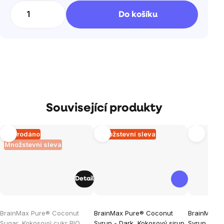
cena:
Do košíku
Související produkty
Vyprodáno
Množstevní sleva
Množstevní sleva
Detail
Průměrné
Průměrné
Průměrné
BrainMax Pure® Coconut
BrainMax Pure® Coconut
BrainMax P
hodnocení
hodnocení
hodnocen
Sugar, Kokosový cukr BIO,
Syrup - Dark, Kokosový sirup
Syrup, Ček