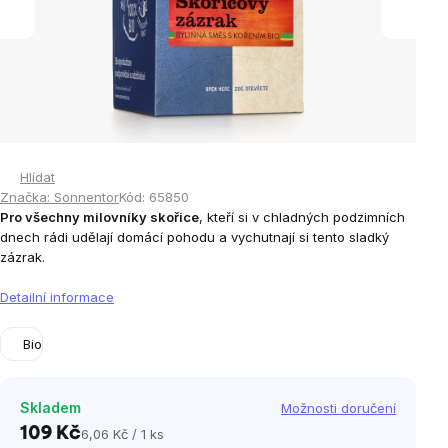
Hlídat
Značka:
Sonnentor
Kód:
65850
Pro všechny milovníky skořice
, kteří si v chladných podzimních
dnech rádi udělají domácí pohodu a vychutnají si tento sladký
zázrak.
Detailní informace
Bio
Skladem
Možnosti doručení
109 Kč
6,06 Kč / 1 ks
Měrná