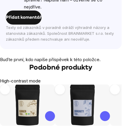
nejdříve.
Přidat komentář
Texty od zákazníků v poradně odráží výhradně názory a
stanoviska zákazníků. Společnost BRAINMARKET s.r.o. texty
zákazníků předem neschvaluje ani neověřuje.
Buďte první, kdo napíše příspěvek k této položce.
Podobné produkty
High-contrast mode