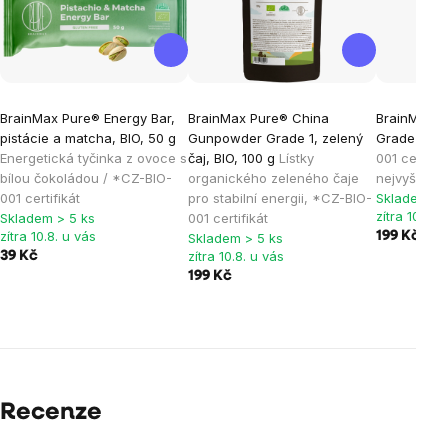
BrainMax Pure® Energy Bar,
BrainMax Pure® China
BrainMax 
pistácie a matcha, BIO, 50 g
Gunpowder Grade 1, zelený
Grade 1, BI
Energetická tyčinka z ovoce s
čaj, BIO, 100 g
Lístky
001 certifik
bílou čokoládou / *CZ-BIO-
organického zeleného čaje
nejvyšší kva
001 certifikát
pro stabilní energii, *CZ-BIO-
Skladem > 
zítra 10.8. 
Skladem > 5 ks
001 certifikát
zítra 10.8. u vás
199 Kč
Skladem > 5 ks
zítra 10.8. u vás
39 Kč
199 Kč
Recenze