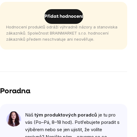
Přidat hodnocení
Hodnocení produktů odráží výhradně názory a stanoviska
zákazníků. Společnost BRAINMARKET s.r.o. hodnocení
zákazníků předem neschvaluje ani neověřuje.
Poradna
Náš
tým produktových poradců
je tu pro
vás (Po–Pá, 8–18 hod). Potřebujete poradit s
výběrem nebo se jen ujistit, že volíte
správně? Napište nám – ozveme se co