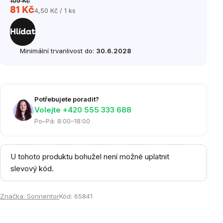
109 Kč
81 Kč
4,50 Kč / 1 ks
Měrná
cena:
Hlídat
Minimální trvanlivost do:
30.6.2028
Potřebujete poradit?
Volejte ‭+420 555 333 688
Po–Pá: 8:00–18:00
U tohoto produktu bohužel není možné uplatnit
slevový kód.
Značka:
Sonnentor
Kód:
65841