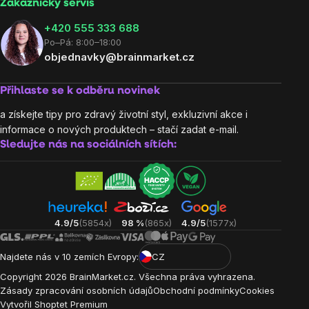
Zákaznický servis
‭+420 555 333 688
Po–Pá: 8:00–18:00
objednavky@brainmarket.cz
Přihlaste se k odběru novinek
a získejte tipy pro zdravý životní styl, exkluzivní akce i
informace o nových produktech – stačí zadat e-mail.
Sledujte nás na sociálních sítích:
4.9/5
(5854x)
98 %
(865x)
4.9/5
(1577x)
Najdete nás v 10 zemích Evropy:
CZ
Copyright
2026
BrainMarket.cz. Všechna práva vyhrazena.
Zásady zpracování osobních údajů
Obchodní podmínky
Cookies
Vytvořil Shoptet Premium