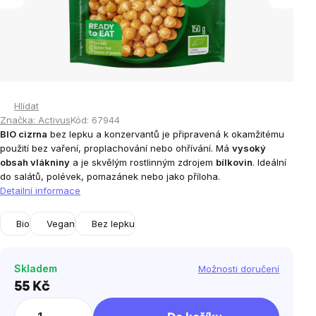
Hlídat
Značka:
Activus
Kód:
67944
BIO cizrna
bez lepku a konzervantů je připravená k okamžitému
použití bez vaření, proplachování nebo ohřívání. Má
vysoký
obsah vlákniny
a je skvělým rostlinným zdrojem
bílkovin
. Ideální
do salátů, polévek, pomazánek nebo jako příloha.
Detailní informace
Bio
Vegan
Bez lepku
Skladem
Možnosti doručení
55 Kč
Měrná
cena: