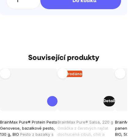
Do košíku
Související produkty
Vyprodáno
Detail
Průměrné
Průměrné
BrainMax Pure® Protein Pesto
BrainMax Pure® Salsa, 220 g
BrainMax P
hodnocení
hodnocen
Genovese, bazalkové pesto,
Omáčka z čerstvých rajčat
panenský ol
produktu
produktu
130 g, BIO
Pesto z bazalky s
dochucená cibulí, chili a
BIO, 500 m