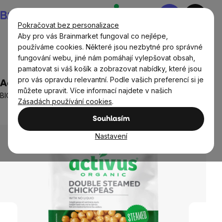
Přejít
Nákupní
na
košík
Pokračovat bez personalizace
obsah
Aby pro vás Brainmarket fungoval co nejlépe,
používáme cookies. Některé jsou nezbytné pro správné
fungování webu, jiné nám pomáhají vylepšovat obsah,
Potraviny
Rýže, těstoviny a luštěniny
pamatovat si váš košík a zobrazovat nabídky, které jsou
pro vás opravdu relevantní. Podle vašich preferencí si je
Activus Cizrna bez nálevu, 150 g
můžete upravit. Více informací najdete v našich
BIO cizrna k přímé konzumaci
Zásadách používání cookies
.
Neohodnoceno
Průměrné
Souhlasím
hodnocení
produktu
Nastavení
je
0,0
z
5
hvězdiček.