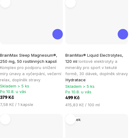
Průměrné
Průměrné
BrainMax Sleep Magnesium®,
BrainMax® Liquid Electrolytes,
hodnocení
hodnocení
250 mg, 50 rostlinných kapslí
120 ml
Iontové elektrolyty a
produktu
produktu
Komplex pro podporu snížení
minerály pro sport v tekuté
je
je
míry únavy a vyčerpání, večerní
formě, 30 dávek, doplněk stravy
relax, doplněk stravy
Hydratace
4,6
5,0
Skladem > 5 ks
Skladem > 5 ks
z
z
Po 10.8. u vás
Po 10.8. u vás
5
5
379 Kč
499 Kč
hvězdiček.
hvězdiček.
Měrná
7,58 Kč / 1 kapsle
Měrná
415,83 Kč / 100 ml
cena:
cena:
Mozek