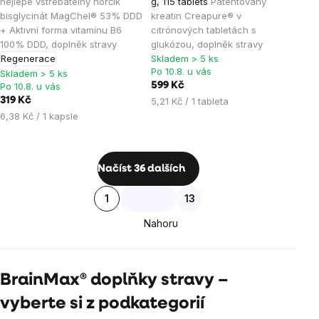
je
je
nejlépe vstřebatelný hořčík
g, 115 tablets
Patentovaný
bisglycinát MagChel® 53% DDD
kreatin Creapure® v
4,9
5,0
+ Aktivní forma vitamínu B6
citrónových tabletách s
z
z
100% DDD, doplněk stravy
glukózou, doplněk stravy
5
5
Regenerace
Skladem > 5 ks
hvězdiček.
hvězdiček.
Po 10.8. u vás
Skladem > 5 ks
Po 10.8. u vás
599 Kč
Měrná
319 Kč
5,21 Kč / 1 tableta
cena:
Měrná
6,38 Kč / 1 kapsle
cena:
Ovládací
Načíst 36 dalších
prvky
Stránkování
1
13
výpisu
Nahoru
BrainMax® doplňky stravy –
vyberte si z podkategorií