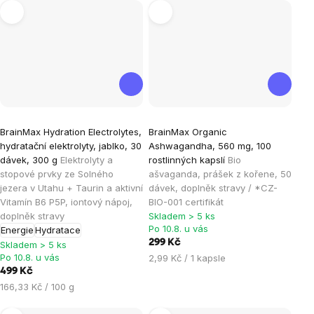
Průměrné
Průměrné
BrainMax Hydration Electrolytes,
BrainMax Organic
hodnocení
hodnocení
hydratační elektrolyty, jablko, 30
Ashwagandha, 560 mg, 100
produktu
produktu
dávek, 300 g
Elektrolyty a
rostlinných kapslí
Bio
je
je
stopové prvky ze Solného
ašvaganda, prášek z kořene, 50
jezera v Utahu + Taurin a aktivní
dávek, doplněk stravy / *CZ-
4,8
5,0
Vitamín B6 P5P, iontový nápoj,
BIO-001 certifikát
z
z
doplněk stravy
Skladem > 5 ks
5
5
Po 10.8. u vás
Energie
Hydratace
hvězdiček.
hvězdiček.
299 Kč
Skladem > 5 ks
Po 10.8. u vás
Měrná
2,99 Kč / 1 kapsle
cena:
499 Kč
Měrná
166,33 Kč / 100 g
cena: