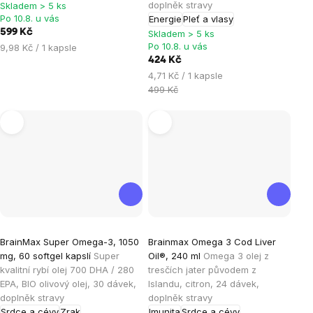
doplněk stravy
Skladem > 5 ks
z
z
Po 10.8. u vás
Energie
Pleť a vlasy
5
5
599 Kč
Skladem > 5 ks
hvězdiček.
hvězdiček.
Po 10.8. u vás
Měrná
9,98 Kč / 1 kapsle
cena:
424 Kč
Měrná
4,71 Kč / 1 kapsle
cena:
499 Kč
Průměrné
Průměrné
BrainMax Super Omega-3, 1050
Brainmax Omega 3 Cod Liver
hodnocení
hodnocení
mg, 60 softgel kapslí
Super
Oil®, 240 ml
Omega 3 olej z
produktu
produktu
kvalitní rybí olej 700 DHA / 280
tresčích jater původem z
je
je
EPA, BIO olivový olej, 30 dávek,
Islandu, citron, 24 dávek,
doplněk stravy
doplněk stravy
5,0
5,0
Srdce a cévy
Zrak
Imunita
Srdce a cévy