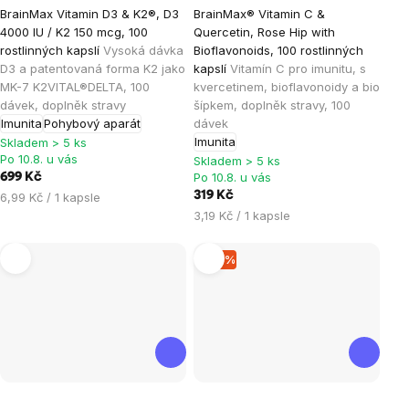
Průměrné
Průměrné
BrainMax Vitamin D3 & K2®, D3
BrainMax® Vitamin C &
hodnocení
hodnocení
4000 IU / K2 150 mcg, 100
Quercetin, Rose Hip with
produktu
produktu
rostlinných kapslí
Vysoká dávka
Bioflavonoids, 100 rostlinných
je
je
D3 a patentovaná forma K2 jako
kapslí
Vitamín C pro imunitu, s
MK-7 K2VITAL®DELTA, 100
kvercetinem, bioflavonoidy a bio
5,0
5,0
dávek, doplněk stravy
šípkem, doplněk stravy, 100
z
z
Imunita
Pohybový aparát
dávek
5
5
Imunita
Skladem > 5 ks
hvězdiček.
hvězdiček.
Po 10.8. u vás
Skladem > 5 ks
Po 10.8. u vás
699 Kč
Měrná
319 Kč
6,99 Kč / 1 kapsle
cena:
Měrná
3,19 Kč / 1 kapsle
cena:
–10 %
Průměrné
Průměrné