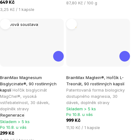
hvězdiček.
hvězdiček.
Měrná
649 Kč
87,80 Kč / 100 g
cena:
Měrná
3,25 Kč / 1 kapsle
cena:
Nervová soustava
Tip
Průměrné
Průměrné
BrainMax Magnesium
BrainMax Magtein®, Hořčík L-
hodnocení
hodnocení
Bisglycinate®, 90 rostlinných
Treonát, 90 rostlinných kapslí
produktu
produktu
kapslí
Hořčík bisglycinát
Patentovaná forma biologicky
je
je
MagChel®, vysoká
dostupného magnesia, 30
vstřebatelnost, 30 dávek,
dávek, doplněk stravy
4,9
5,0
doplněk stravy
Skladem > 5 ks
z
z
Po 10.8. u vás
Regenerace
5
5
999 Kč
Skladem > 5 ks
hvězdiček.
hvězdiček.
Po 10.8. u vás
Měrná
11,10 Kč / 1 kapsle
cena:
299 Kč
Měrná