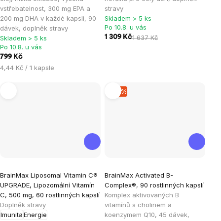
je
je
vstřebatelnost, 300 mg EPA a
stravy
200 mg DHA v každé kapsli, 90
Skladem > 5 ks
4,9
5,0
Po 10.8. u vás
dávek, doplněk stravy
z
z
1 309 Kč
1 637 Kč
Skladem > 5 ks
5
5
Po 10.8. u vás
hvězdiček.
hvězdiček.
799 Kč
Měrná
4,44 Kč / 1 kapsle
cena:
–15 %
Průměrné
Průměrné
BrainMax Liposomal Vitamin C®
BrainMax Activated B-
hodnocení
hodnocení
UPGRADE, Lipozomální Vitamín
Complex®, 90 rostlinných kapslí
produktu
produktu
C, 500 mg, 60 rostlinných kapslí
Komplex aktivovaných B
je
je
Doplněk stravy
vitamínů s cholinem a
Imunita
Energie
koenzymem Q10, 45 dávek,
5,0
5,0