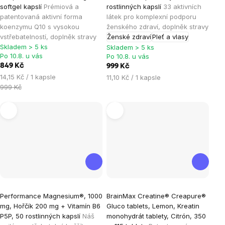
produktu
produktu
softgel kapslí
Prémiová a
rostlinných kapslí
33 aktivních
je
je
patentovaná aktivní forma
látek pro komplexní podporu
koenzymu Q10 s vysokou
ženského zdraví, doplněk stravy
4,9
4,9
vstřebatelností, doplněk stravy
Ženské zdraví
Pleť a vlasy
z
z
Skladem > 5 ks
Skladem > 5 ks
5
5
Po 10.8. u vás
Po 10.8. u vás
hvězdiček.
hvězdiček.
849 Kč
999 Kč
Měrná
14,15 Kč / 1 kapsle
Měrná
11,10 Kč / 1 kapsle
cena:
999 Kč
cena:
Průměrné
Průměrné
Performance Magnesium®, 1000
BrainMax Creatine® Creapure®
hodnocení
hodnocení
mg, Hořčík 200 mg + Vitamín B6
Gluco tablets, Lemon, Kreatin
produktu
produktu
P5P, 50 rostlinných kapslí
Náš
monohydrát tablety, Citrón, 350