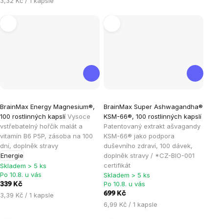
3,32 Kč / 1 kapsle
cena:
Průměrné
Průměrné
BrainMax Energy Magnesium®,
BrainMax Super Ashwagandha®
hodnocení
hodnocení
100 rostlinných kapslí
Vysoce
KSM-66®, 100 rostlinných kapslí
produktu
produktu
vstřebatelný hořčík malát a
Patentovaný extrakt ašvagandy
je
je
vitamín B6 P5P, zásoba na 100
KSM-66® jako podpora
dní, doplněk stravy
duševního zdraví, 100 dávek,
5,0
4,8
Energie
doplněk stravy / *CZ-BIO-001
z
z
certifikát
Skladem > 5 ks
5
5
Po 10.8. u vás
Skladem > 5 ks
hvězdiček.
hvězdiček.
Po 10.8. u vás
339 Kč
699 Kč
Měrná
3,39 Kč / 1 kapsle
Měrná
cena:
6,99 Kč / 1 kapsle
cena: