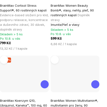
Průměrné
Průměrné
BrainMax Cortisol Stress
BrainMax Women Beauty
hodnocení
hodnocení
Support®, 60 rostlinných kapslí
Bomb®, vlasy, nehty, pleť, 90
produktu
produktu
Evidence-based složení pro klid,
rostlinných kapslí
Doplněk
je
je
podporu relaxace, koncentrace
stravy
a duševního zdraví, 30 dávek,
Imunita
Pleť a vlasy
4,7
4,9
doplněk stravy
Skladem > 5 ks
z
z
Po 10.8. u vás
Skladem > 5 ks
5
5
Po 10.8. u vás
599 Kč
hvězdiček.
hvězdiček.
799 Kč
Měrná
6,66 Kč / 1 kapsle
Měrná
13,32 Kč / 1 kapsle
cena:
cena:
–15 %
Průměrné
Průměrné
BrainMax Koenzym Q10,
BrainMax Women Multivitamin®,
hodnocení
hodnocení
Ubiquinol, Kaneka™, 100 mg, 60
multivitamín pro ženy, 90