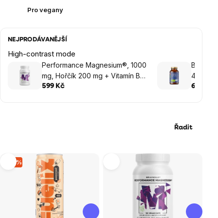
Pro vegany
NEJPRODÁVANĚJŠÍ
High-contrast mode
Performance Magnesium®, 1000
BrainMa
mg, Hořčík 200 mg + Vitamín B6
4000 IU
P5P, 100 vegan kapslí
rostlinn
599 Kč
699 Kč
Řadit
Výpis
–15 %
produktů