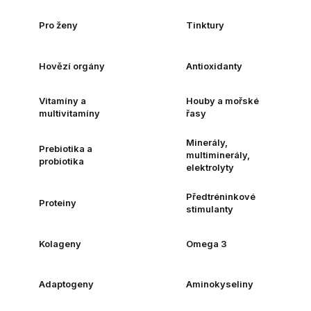
Pro ženy
Tinktury
Hovězí orgány
Antioxidanty
Vitamíny a
Houby a mořské
multivitamíny
řasy
Minerály,
Prebiotika a
multiminerály,
probiotika
elektrolyty
Předtréninkové
Proteiny
stimulanty
Kolageny
Omega 3
Adaptogeny
Aminokyseliny