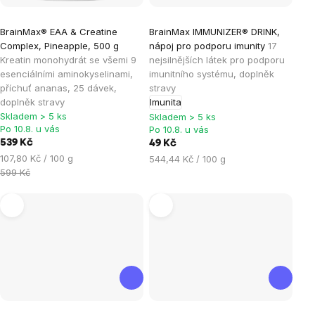
Průměrné
Průměrné
BrainMax® EAA & Creatine
BrainMax IMMUNIZER® DRINK,
hodnocení
hodnocení
Complex, Pineapple, 500 g
nápoj pro podporu imunity
17
produktu
produktu
Kreatin monohydrát se všemi 9
nejsilnějších látek pro podporu
je
je
esenciálními aminokyselinami,
imunitního systému, doplněk
příchuť ananas, 25 dávek,
stravy
3,0
4,2
doplněk stravy
Imunita
z
z
Skladem > 5 ks
Skladem > 5 ks
5
5
Po 10.8. u vás
Po 10.8. u vás
hvězdiček.
hvězdiček.
539 Kč
49 Kč
Měrná
107,80 Kč / 100 g
Měrná
544,44 Kč / 100 g
cena:
599 Kč
cena: