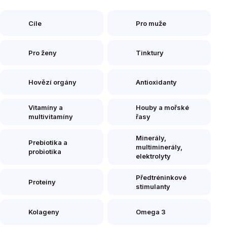
Cíle
Pro muže
Pro ženy
Tinktury
Hovězí orgány
Antioxidanty
Vitamíny a
Houby a mořské
multivitamíny
řasy
Minerály,
Prebiotika a
multiminerály,
probiotika
elektrolyty
Předtréninkové
Proteiny
stimulanty
Kolageny
Omega 3