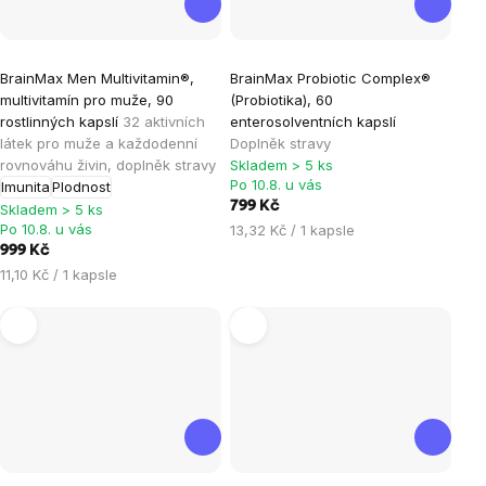
Průměrné
Průměrné
BrainMax Men Multivitamin®,
BrainMax Probiotic Complex®
hodnocení
hodnocení
multivitamín pro muže, 90
(Probiotika), 60
produktu
produktu
rostlinných kapslí
32 aktivních
enterosolventních kapslí
je
je
látek pro muže a každodenní
Doplněk stravy
rovnováhu živin, doplněk stravy
Skladem > 5 ks
4,8
4,8
Po 10.8. u vás
Imunita
Plodnost
z
z
799 Kč
Skladem > 5 ks
5
5
Po 10.8. u vás
Měrná
13,32 Kč / 1 kapsle
hvězdiček.
hvězdiček.
cena:
999 Kč
Měrná
11,10 Kč / 1 kapsle
cena: