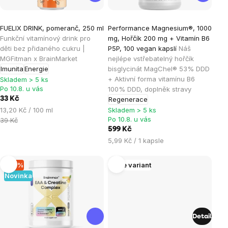
Průměrné
Průměrné
FUELIX DRINK, pomeranč, 250 ml
Performance Magnesium®, 1000
hodnocení
hodnocení
Funkční vitamínový drink pro
mg, Hořčík 200 mg + Vitamín B6
produktu
produktu
děti bez přidaného cukru |
P5P, 100 vegan kapslí
Náš
je
je
MGFitman x BrainMarket
nejlépe vstřebatelný hořčík
Imunita
Energie
bisglycinát MagChel® 53% DDD
4,2
4,9
+ Aktivní forma vitamínu B6
Skladem > 5 ks
z
z
Po 10.8. u vás
100% DDD, doplněk stravy
5
5
33 Kč
Regenerace
hvězdiček.
hvězdiček.
Měrná
13,20 Kč / 100 ml
Skladem > 5 ks
Po 10.8. u vás
cena:
39 Kč
599 Kč
Měrná
5,99 Kč / 1 kapsle
cena:
–10 %
Více variant
Novinka
Detail