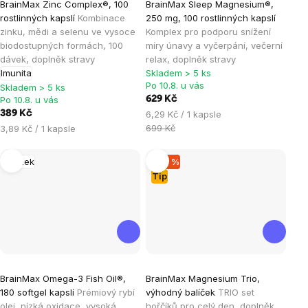
BrainMax Zinc Complex®, 100
BrainMax Sleep Magnesium®,
hodnocení
hodnocení
rostlinných kapslí
Kombinace
250 mg, 100 rostlinných kapslí
produktu
produktu
zinku, mědi a selenu ve vysoce
Komplex pro podporu snížení
je
je
biodostupných formách, 100
míry únavy a vyčerpání, večerní
dávek, doplněk stravy
relax, doplněk stravy
4,9
4,8
Imunita
Skladem > 5 ks
z
z
Po 10.8. u vás
Skladem > 5 ks
5
5
Po 10.8. u vás
629 Kč
hvězdiček.
hvězdiček.
Měrná
389 Kč
6,29 Kč / 1 kapsle
cena:
Měrná
699 Kč
3,89 Kč / 1 kapsle
cena:
Mozek
–20 %
Tip
Průměrné
Průměrné
BrainMax Omega-3 Fish Oil®,
BrainMax Magnesium Trio,
hodnocení
hodnocení
180 softgel kapslí
Prémiový rybí
výhodný balíček
TRIO set
produktu
produktu
olej, nízká oxidace, vysoká
hořčíků pro celý den, doplněk