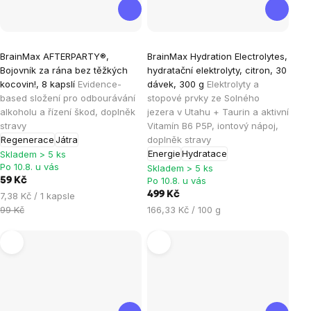
Průměrné
BrainMax AFTERPARTY®,
BrainMax Hydration Electrolytes,
hodnocení
Bojovník za rána bez těžkých
hydratační elektrolyty, citron, 30
produktu
kocovin!, 8 kapslí
Evidence-
dávek, 300 g
Elektrolyty a
je
based složení pro odbourávání
stopové prvky ze Solného
alkoholu a řízení škod, doplněk
jezera v Utahu + Taurin a aktivní
4,8
stravy
Vitamín B6 P5P, iontový nápoj,
z
Regenerace
Játra
doplněk stravy
5
Energie
Hydratace
Skladem > 5 ks
hvězdiček.
Po 10.8. u vás
Skladem > 5 ks
Po 10.8. u vás
59 Kč
Měrná
499 Kč
7,38 Kč / 1 kapsle
cena:
Měrná
99 Kč
166,33 Kč / 100 g
cena: