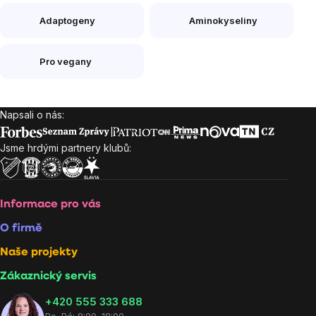
Adaptogeny
Aminokyseliny
Pro vegany
Napsali o nás:
Zápatí
Jsme hrdými partnery klubů:
Informace pro vás
O firmě
Naše projekty
Zákaznický servis
‭+420 555 333 688