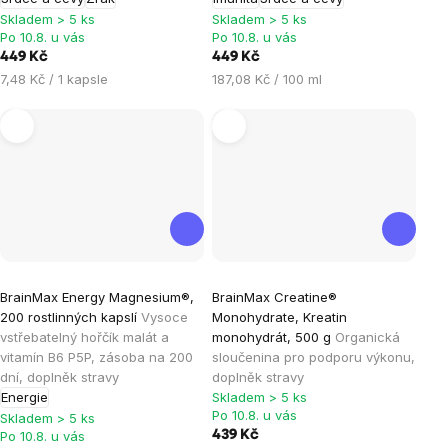
z
z
Skladem > 5 ks
Skladem > 5 ks
5
5
Po 10.8. u vás
Po 10.8. u vás
hvězdiček.
hvězdiček.
449 Kč
449 Kč
Měrná
Měrná
7,48 Kč / 1 kapsle
187,08 Kč / 100 ml
cena:
cena:
Průměrné
Průměrné
BrainMax Energy Magnesium®,
BrainMax Creatine®
hodnocení
hodnocení
200 rostlinných kapslí
Vysoce
Monohydrate, Kreatin
produktu
produktu
vstřebatelný hořčík malát a
monohydrát, 500 g
Organická
je
je
vitamín B6 P5P, zásoba na 200
sloučenina pro podporu výkonu,
dní, doplněk stravy
doplněk stravy
4,9
4,9
Energie
Skladem > 5 ks
z
z
Po 10.8. u vás
Skladem > 5 ks
5
5
Po 10.8. u vás
439 Kč