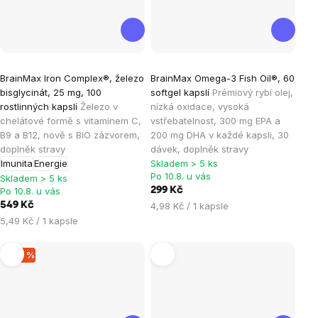
Průměrné
Průměrné
BrainMax Iron Complex®, železo
BrainMax Omega-3 Fish Oil®, 60
hodnocení
hodnocení
bisglycinát, 25 mg, 100
softgel kapslí
Prémiový rybí olej,
produktu
produktu
rostlinných kapslí
Železo v
nízká oxidace, vysoká
je
je
chelátové formě s vitamínem C,
vstřebatelnost, 300 mg EPA a
B9 a B12, nově s BIO zázvorem,
200 mg DHA v každé kapsli, 30
4,8
4,4
doplněk stravy
dávek, doplněk stravy
z
z
Imunita
Energie
Skladem > 5 ks
5
5
Po 10.8. u vás
Skladem > 5 ks
hvězdiček.
hvězdiček.
Po 10.8. u vás
299 Kč
Měrná
549 Kč
4,98 Kč / 1 kapsle
cena:
Měrná
5,49 Kč / 1 kapsle
cena:
–40 %