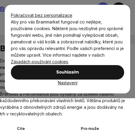
Přejít
Nákupní
na
košík
Pokračovat bez personalizace
obsah
Aby pro vás Brainmarket fungoval co nejlépe,
používáme cookies. Některé jsou nezbytné pro správné
fungování webu, jiné nám pomáhají vylepšovat obsah,
BrainMax®
BrainMax® doplňky stravy
pamatovat si váš košík a zobrazovat nabídky, které jsou
BrainMax® doplňky stravy
pro vás opravdu relevantní. Podle vašich preferencí si je
můžete upravit. Více informací najdete v našich
Doplňky stravy jejichž
složení je navrženo podle
Zásadách používání cookies
.
nejnovějších poznatků z oblasti podpory zdraví
. Všechny
Souhlasím
produkty jsou
vyráběny v České republice z prvotřídních
surovin s vysokou biodostupností
. Velký důraz je kladen na
Nastavení
minimalizaci balastních složek a umělých sladidel.
Produkty
BrainMax a Performance jsou vyvíjeny za účelem vašeho
každodenního překonávání vlastních limitů. Většina produktů je
vyráběna z obnovitelných zdrojů energie a jsou dodávány na
trh v recyklovatelných obalech.
Cíle
Pro muže