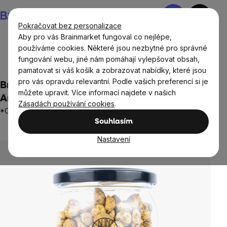
Přejít
Nákupní
na
košík
Pokračovat bez personalizace
obsah
Aby pro vás Brainmarket fungoval co nejlépe,
používáme cookies. Některé jsou nezbytné pro správné
fungování webu, jiné nám pomáhají vylepšovat obsah,
Potraviny
Ořechy a semínka
pamatovat si váš košík a zobrazovat nabídky, které jsou
pro vás opravdu relevantní. Podle vašich preferencí si je
BrainMax Pure® Peanuts Salt & Pepper,
můžete upravit. Více informací najdete v našich
Arašídy, Sůl & Pepř, BIO, 225 g
Zásadách používání cookies
.
*CZ-BIO-001 certifikát
Souhlasím
Neohodnoceno
Průměrné
hodnocení
Nastavení
produktu
je
0,0
z
5
hvězdiček.