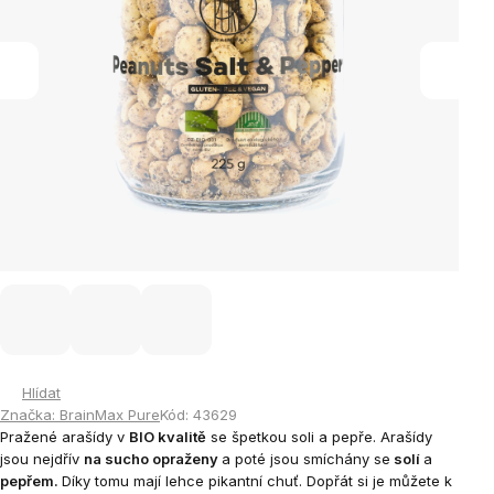
Hlídat
Značka:
BrainMax Pure
Kód:
43629
Pražené arašídy v
BIO kvalitě
se špetkou soli a pepře. Arašídy
jsou nejdřív
na sucho opraženy
a poté jsou smíchány se
solí
a
pepřem.
Díky tomu mají lehce pikantní chuť. Dopřát si je můžete k