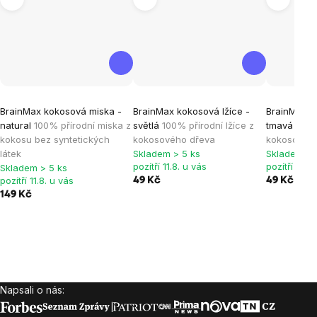
Průměrné
Průměrné
BrainMax kokosová miska -
BrainMax kokosová lžíce -
BrainMax k
hodnocení
hodnocení
natural
100% přírodní miska z
světlá
100% přírodní lžíce z
tmavá
100%
produktu
produktu
kokosu bez syntetických
kokosového dřeva
kokosovéh
je
je
látek
Skladem > 5 ks
Skladem > 
pozítří 11.8. u vás
pozítří 11.8.
Skladem > 5 ks
4,8
5,0
pozítří 11.8. u vás
49 Kč
49 Kč
z
z
149 Kč
5
5
hvězdiček.
hvězdiček.
Napsali o nás:
Zápatí