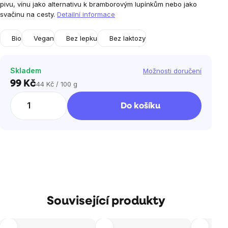
pivu, vínu jako alternativu k bramborovým lupínkům nebo jako
svačinu na cesty.
Detailní informace
Bio
Vegan
Bez lepku
Bez laktozy
Skladem
Možnosti doručení
99 Kč
44 Kč / 100 g
Měrná
cena:
Do košíku
Související produkty