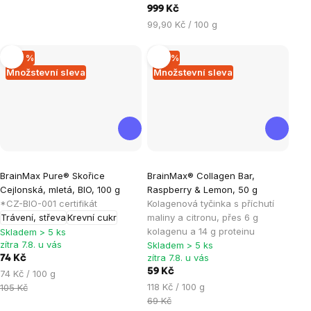
999 Kč
Měrná
99,90 Kč / 100 g
cena:
–29 %
–14 %
Množstevní sleva
Množstevní sleva
Průměrné
Průměrné
BrainMax Pure® Skořice
BrainMax® Collagen Bar,
hodnocení
hodnocení
Cejlonská, mletá, BIO, 100 g
Raspberry & Lemon, 50 g
produktu
produktu
*CZ-BIO-001 certifikát
Kolagenová tyčinka s příchutí
je
je
Trávení, střeva
Krevní cukr
maliny a citronu, přes 6 g
kolagenu a 14 g proteinu
5,0
5,0
Skladem > 5 ks
zítra 7.8. u vás
Skladem > 5 ks
z
z
zítra 7.8. u vás
74 Kč
5
5
59 Kč
Měrná
74 Kč / 100 g
hvězdiček.
hvězdiček.
Měrná
cena:
118 Kč / 100 g
105 Kč
cena:
69 Kč