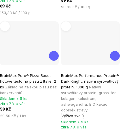
zítra 7.8. u vás
59 Kč
hvězdiček.
hvězdiček.
69 Kč
Měrná
98,33 Kč / 100 g
Měrná
cena:
153,33 Kč / 100 g
cena:
Průměrné
Průměrné
BrainMax Pure® Pizza Base,
BrainMax Performance Protein®
hodnocení
hodnocení
hotové těsto na pizzu z Itálie, 2
Dark Knight, nativní syrovátkový
produktu
produktu
ks
Základ na italskou pizzu bez
protein, 1000 g
Nativní
je
je
konzervantů
syrovátkový protein, grass-fed
Skladem > 5 ks
kolagen, kolostrum,
5,0
4,9
zítra 7.8. u vás
ashwagandha, BIO kakao,
z
z
59 Kč
doplněk stravy
5
5
Měrná
29,50 Kč / 1 ks
Výživa svalů
hvězdiček.
hvězdiček.
cena:
Skladem > 5 ks
zítra 7.8. u vás