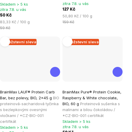
zítra 7.8. u vás
Skladem > 5 ks
z
z
zítra 7.8. u vás
127 Kč
5
5
50 Kč
Měrná
50,80 Kč / 100 g
hvězdiček.
hvězdiček.
Měrná
cena:
83,33 Kč / 100 g
159 Kč
cena:
59 Kč
Množstevní sleva
Množstevní sleva
Průměrné
Průměrné
BrainMax LAUF® Protein Carb
BrainMax Pure® Protein Cookie,
hodnocení
hodnocení
Bar, bez polevy, BIO, 2x45 g
BIO
Raspberry & White chocolate,
produktu
produktu
proteinová-sacharidová tyčinka
BIO, 60 g
Proteinová sušenka s
je
je
s bezlepkovými ovesnými
malinami a bílou čokoládou /
vločkami / *CZ-BIO-001
*CZ-BIO-001 certifikát
5,0
5,0
certifikát
Skladem > 5 ks
z
z
zítra 7.8. u vás
Skladem > 5 ks
5
5