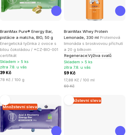
Průměrné
Průměrné
BrainMax Pure® Energy Bar,
BrainMax Whey Protein
hodnocení
hodnocení
pistácie a matcha, BIO, 50 g
Lemonade, 330 ml
Proteinová
produktu
produktu
Energetická tyčinka z ovoce s
limonáda s broskvovou příchutí
je
je
bílou čokoládou / *CZ-BIO-001
a 20 g bílkovin
certifikát
Regenerace
Výživa svalů
5,0
4,8
Skladem > 5 ks
Skladem > 5 ks
z
z
zítra 7.8. u vás
zítra 7.8. u vás
5
5
39 Kč
59 Kč
hvězdiček.
hvězdiček.
Měrná
78 Kč / 100 g
Měrná
17,88 Kč / 100 ml
cena:
cena:
69 Kč
Tip
Množstevní sleva
Množstevní sleva