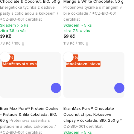
Chocolate & Coconut, BIO, 50 g
Mango & White Chocolate, 50 g
produktu
produktu
Energetická tyčinka z datlové
Proteinová tyčinka s mangem v
je
je
pasty s čokoládou a kokosem /
bílé čokoládě / *CZ-BIO-001
*CZ-BIO-001 certifikát
certifikát
0,0
5,0
Skladem > 5 ks
Skladem > 5 ks
z
z
zítra 7.8. u vás
zítra 7.8. u vás
5
5
39 Kč
59 Kč
hvězdiček.
hvězdiček.
Měrná
Měrná
78 Kč / 100 g
118 Kč / 100 g
cena:
cena:
–15 %
–20 %
Množstevní sleva
Množstevní sleva
Průměrné
Průměrné
BrainMax Pure® Protein Cookie
BrainMax Pure® Chocolate
hodnocení
hodnocení
- Pistácie & Bílá čokoláda, BIO,
Coconut chips, Kokosové
produktu
produktu
60 g
Proteinová sušenka s
chipsy v čokoládě, BIO, 250 g
*
je
je
pistáciemi a bílou čokoládou /
CZ-BIO-001 certifikát
*CZ-BIO-001 certifikát
Skladem > 5 ks
4,9
5,0