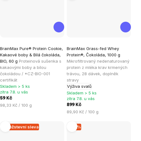
Průměrné
Průměrné
BrainMax Pure® Protein Cookie,
BrainMax Grass-fed Whey
hodnocení
hodnocení
Kakaové boby & Bílá čokoláda,
Protein®, Čokoláda, 1000 g
produktu
produktu
BIO, 60 g
Proteinová sušenka s
Mikrofiltrovaný nedenaturovaný
je
je
kakaovými boby a bílou
protein z mléka krav krmených
čokoládou / *CZ-BIO-001
trávou, 28 dávek, doplněk
5,0
4,9
certifikát
stravy
z
z
Skladem > 5 ks
Výživa svalů
5
5
zítra 7.8. u vás
Skladem > 5 ks
hvězdiček.
hvězdiček.
59 Kč
zítra 7.8. u vás
Měrná
98,33 Kč / 100 g
899 Kč
cena:
Měrná
89,90 Kč / 100 g
cena:
Množstevní sleva
–15 %