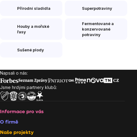
Přírodní sladidla
Superpotraviny
Fermentované a
Houby a mořské
konzervované
řasy
potraviny
Sušené plody
Napsali o nás:
Zápatí
Jsme hrdými partnery klubů:
Informace pro vás
O firmě
Naše projekty