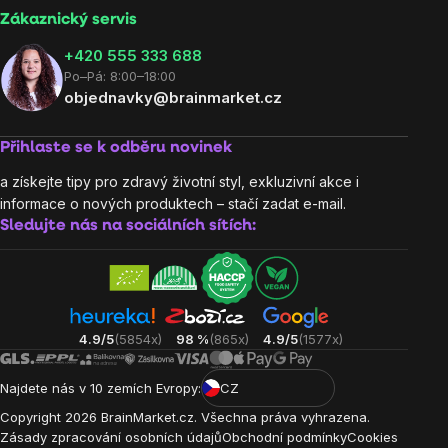
Zákaznický servis
‭+420 555 333 688
Po–Pá: 8:00–18:00
objednavky@brainmarket.cz
Přihlaste se k odběru novinek
a získejte tipy pro zdravý životní styl, exkluzivní akce i
informace o nových produktech – stačí zadat e-mail.
Sledujte nás na sociálních sítích:
4.9/5
(5854x)
98 %
(865x)
4.9/5
(1577x)
Najdete nás v 10 zemích Evropy:
CZ
Copyright
2026
BrainMarket.cz. Všechna práva vyhrazena.
Zásady zpracování osobních údajů
Obchodní podmínky
Cookies