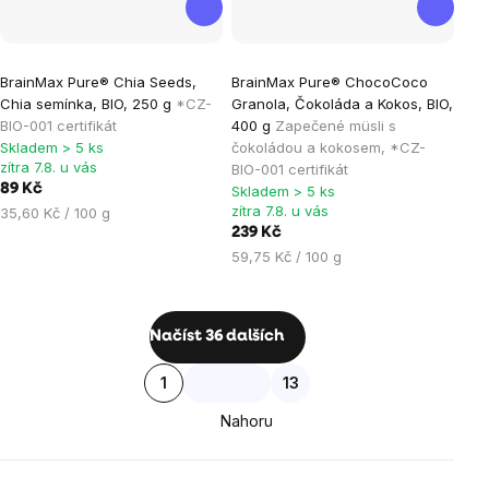
Průměrné
Průměrné
BrainMax Pure® Chia Seeds,
BrainMax Pure® ChocoCoco
hodnocení
hodnocení
Chia semínka, BIO, 250 g
*CZ-
Granola, Čokoláda a Kokos, BIO,
produktu
produktu
BIO-001 certifikát
400 g
Zapečené müsli s
je
je
Skladem > 5 ks
čokoládou a kokosem, *CZ-
zítra 7.8. u vás
BIO-001 certifikát
4,5
5,0
89 Kč
Skladem > 5 ks
z
z
zítra 7.8. u vás
Měrná
35,60 Kč / 100 g
5
5
cena:
239 Kč
hvězdiček.
hvězdiček.
Měrná
59,75 Kč / 100 g
cena:
Ovládací
Načíst 36 dalších
prvky
Stránkování
1
13
výpisu
Nahoru