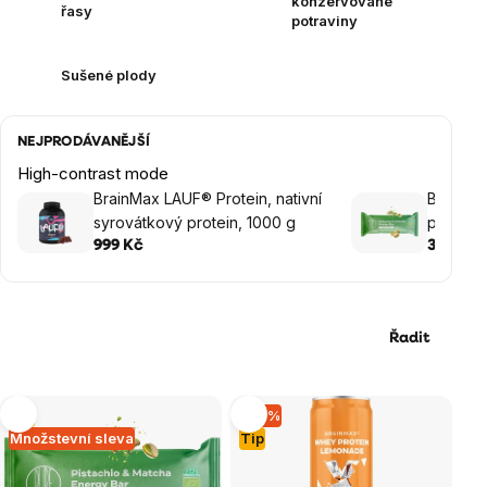
konzervované
řasy
potraviny
Sušené plody
NEJPRODÁVANĚJŠÍ
High-contrast mode
BrainMax LAUF® Protein, nativní
BrainMa
syrovátkový protein, 1000 g
pistácie
999 Kč
39 Kč
Řadit
Výpis
Tip
–14 %
Množstevní sleva
Tip
produktů