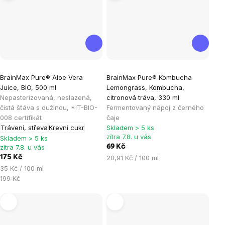
Průměrné
Průměrné
BrainMax Pure® Aloe Vera
BrainMax Pure® Kombucha
hodnocení
hodnocení
Juice, BIO, 500 ml
Lemongrass, Kombucha,
produktu
produktu
Nepasterizovaná, neslazená,
citronová tráva, 330 ml
je
je
čistá šťáva s dužinou, *IT-BIO-
Fermentovaný nápoj z černého
008 certifikát
čaje
5,0
5,0
Trávení, střeva
Krevní cukr
Skladem > 5 ks
z
z
zítra 7.8. u vás
Skladem > 5 ks
5
5
zítra 7.8. u vás
69 Kč
hvězdiček.
hvězdiček.
Měrná
175 Kč
20,91 Kč / 100 ml
cena:
Měrná
35 Kč / 100 ml
cena:
199 Kč