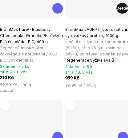
Detail
Průměrné
Průměrné
BrainMax Pure® Blueberry
BrainMax LAUF® Protein, nativní
hodnocení
hodnocení
Cheesecake Granola, Borůvky a
syrovátkový protein, 1000 g
produktu
produktu
Bílá čokoláda, BIO, 400 g
Ideální mix izolátu a koncentrátu
je
je
Zapečené müsli s bílou
(50:50), přes 25 g bílkovin na
čokoládou a borůvkami / *CZ-
dávku, 28 dávek, doplněk stravy
4,9
4,6
BIO-001 certifikát
Regenerace
Výživa svalů
z
z
Skladem > 5 ks
Skladem > 5 ks
5
5
zítra 7.8. u vás
zítra 7.8. u vás
hvězdiček.
hvězdiček.
210 Kč
999 Kč
Měrná
52,50 Kč / 100 g
Měrná
99,90 Kč / 100 g
cena:
239 Kč
cena: