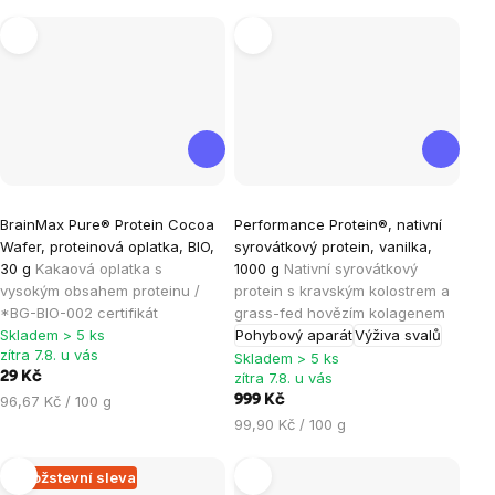
Průměrné
Průměrné
BrainMax Pure® Protein Cocoa
Performance Protein®, nativní
hodnocení
hodnocení
Wafer, proteinová oplatka, BIO,
syrovátkový protein, vanilka,
produktu
produktu
30 g
Kakaová oplatka s
1000 g
Nativní syrovátkový
je
je
vysokým obsahem proteinu /
protein s kravským kolostrem a
*BG-BIO-002 certifikát
grass-fed hovězím kolagenem
4,0
4,6
Skladem > 5 ks
Pohybový aparát
Výživa svalů
z
z
zítra 7.8. u vás
Skladem > 5 ks
5
5
29 Kč
zítra 7.8. u vás
hvězdiček.
hvězdiček.
Měrná
96,67 Kč / 100 g
999 Kč
cena:
Měrná
99,90 Kč / 100 g
cena:
Množstevní sleva