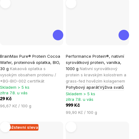
Průměrné
Průměrné
BrainMax Pure® Protein Cocoa
Performance Protein®, nativní
hodnocení
hodnocení
Wafer, proteinová oplatka, BIO,
syrovátkový protein, vanilka,
produktu
produktu
30 g
Kakaová oplatka s
1000 g
Nativní syrovátkový
je
je
vysokým obsahem proteinu /
protein s kravským kolostrem a
*BG-BIO-002 certifikát
grass-fed hovězím kolagenem
4,0
4,6
Skladem > 5 ks
Pohybový aparát
Výživa svalů
z
z
zítra 7.8. u vás
Skladem > 5 ks
5
5
29 Kč
zítra 7.8. u vás
hvězdiček.
hvězdiček.
Měrná
96,67 Kč / 100 g
999 Kč
cena:
Měrná
99,90 Kč / 100 g
cena:
Množstevní sleva