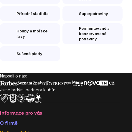
Přírodní sladidla
Superpotraviny
Fermentované a
Houby a mořské
konzervované
řasy
potraviny
Sušené plody
Napsali o nás:
Zápatí
Jsme hrdými partnery klubů:
Informace pro vás
O firmě