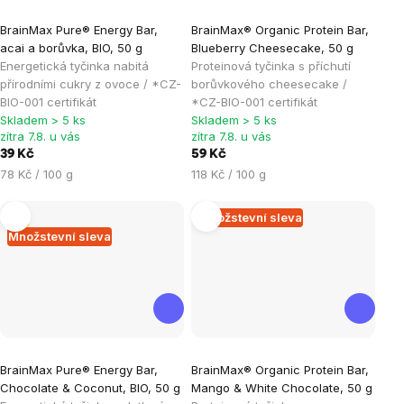
Průměrné
Průměrné
BrainMax Pure® Energy Bar,
BrainMax® Organic Protein Bar,
hodnocení
hodnocení
acai a borůvka, BIO, 50 g
Blueberry Cheesecake, 50 g
produktu
produktu
Energetická tyčinka nabitá
Proteinová tyčinka s příchutí
je
je
přírodními cukry z ovoce / *CZ-
borůvkového cheesecake /
BIO-001 certifikát
*CZ-BIO-001 certifikát
4,8
5,0
Skladem > 5 ks
Skladem > 5 ks
z
z
zítra 7.8. u vás
zítra 7.8. u vás
5
5
39 Kč
59 Kč
hvězdiček.
hvězdiček.
Měrná
Měrná
78 Kč / 100 g
118 Kč / 100 g
cena:
cena:
Tip
Množstevní sleva
Množstevní sleva
Průměrné
Průměrné
BrainMax Pure® Energy Bar,
BrainMax® Organic Protein Bar,
hodnocení
hodnocení
Chocolate & Coconut, BIO, 50 g
Mango & White Chocolate, 50 g
produktu
produktu