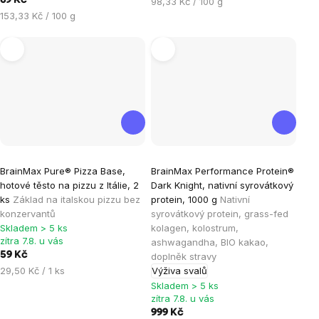
69 Kč
Měrná
98,33 Kč / 100 g
Měrná
cena:
153,33 Kč / 100 g
cena:
Průměrné
Průměrné
BrainMax Pure® Pizza Base,
BrainMax Performance Protein®
hodnocení
hodnocení
hotové těsto na pizzu z Itálie, 2
Dark Knight, nativní syrovátkový
produktu
produktu
ks
Základ na italskou pizzu bez
protein, 1000 g
Nativní
je
je
konzervantů
syrovátkový protein, grass-fed
Skladem > 5 ks
kolagen, kolostrum,
5,0
4,9
zítra 7.8. u vás
ashwagandha, BIO kakao,
z
z
59 Kč
doplněk stravy
5
5
Měrná
29,50 Kč / 1 ks
Výživa svalů
hvězdiček.
hvězdiček.
cena:
Skladem > 5 ks
zítra 7.8. u vás
999 Kč