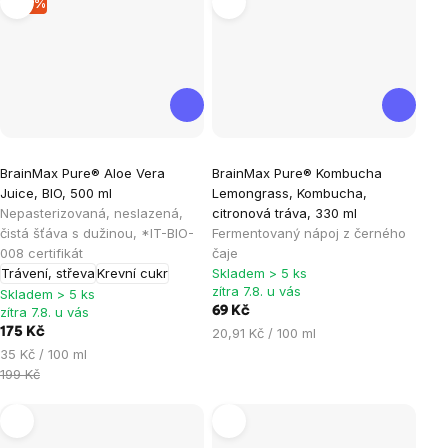
–12 %
Průměrné
Průměrné
BrainMax Pure® Aloe Vera
BrainMax Pure® Kombucha
hodnocení
hodnocení
Juice, BIO, 500 ml
Lemongrass, Kombucha,
produktu
produktu
Nepasterizovaná, neslazená,
citronová tráva, 330 ml
je
je
čistá šťáva s dužinou, *IT-BIO-
Fermentovaný nápoj z černého
008 certifikát
čaje
5,0
5,0
Trávení, střeva
Krevní cukr
Skladem > 5 ks
z
z
zítra 7.8. u vás
Skladem > 5 ks
5
5
zítra 7.8. u vás
69 Kč
hvězdiček.
hvězdiček.
Měrná
175 Kč
20,91 Kč / 100 ml
cena:
Měrná
35 Kč / 100 ml
cena:
199 Kč