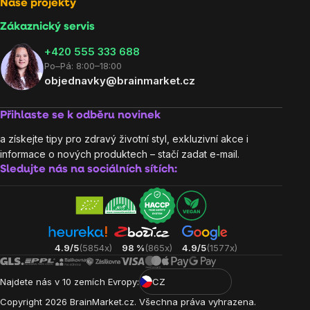
Naše projekty
Zákaznický servis
‭+420 555 333 688
Po–Pá: 8:00–18:00
objednavky@brainmarket.cz
Přihlaste se k odběru novinek
a získejte tipy pro zdravý životní styl, exkluzivní akce i
informace o nových produktech – stačí zadat e-mail.
Sledujte nás na sociálních sítích:
4.9/5
(5854x)
98 %
(865x)
4.9/5
(1577x)
Najdete nás v 10 zemích Evropy:
CZ
Copyright
2026
BrainMarket.cz. Všechna práva vyhrazena.