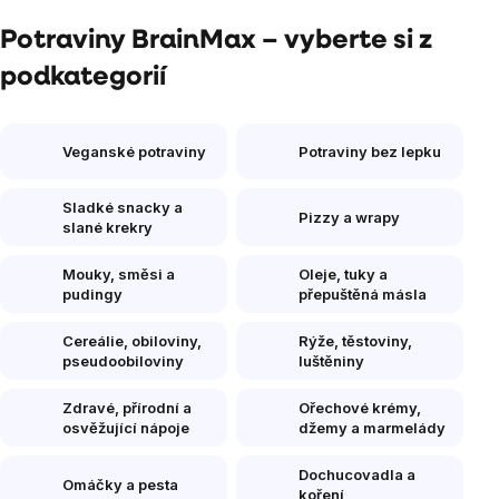
Potraviny BrainMax – vyberte si z
podkategorií
Veganské potraviny
Potraviny bez lepku
Sladké snacky a
Pizzy a wrapy
slané krekry
Mouky, směsi a
Oleje, tuky a
pudingy
přepuštěná másla
Cereálie, obiloviny,
Rýže, těstoviny,
pseudoobiloviny
luštěniny
Zdravé, přírodní a
Ořechové krémy,
osvěžující nápoje
džemy a marmelády
Dochucovadla a
Omáčky a pesta
koření