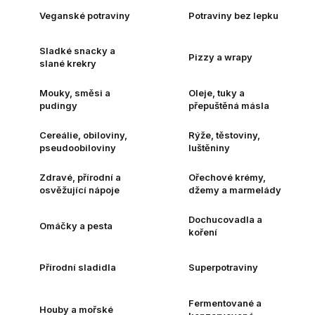
Veganské potraviny
Potraviny bez lepku
Sladké snacky a
Pizzy a wrapy
slané krekry
Mouky, směsi a
Oleje, tuky a
pudingy
přepuštěná másla
Cereálie, obiloviny,
Rýže, těstoviny,
pseudoobiloviny
luštěniny
Zdravé, přírodní a
Ořechové krémy,
osvěžující nápoje
džemy a marmelády
Dochucovadla a
Omáčky a pesta
koření
Přírodní sladidla
Superpotraviny
Fermentované a
Houby a mořské