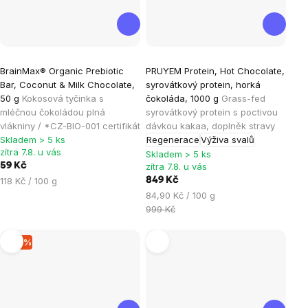
Průměrné
Průměrné
BrainMax® Organic Prebiotic
PRUYEM Protein, Hot Chocolate,
hodnocení
hodnocení
Bar, Coconut & Milk Chocolate,
syrovátkový protein, horká
produktu
produktu
50 g
Kokosová tyčinka s
čokoláda, 1000 g
Grass-fed
je
je
mléčnou čokoládou plná
syrovátkový protein s poctivou
vlákniny / *CZ-BIO-001 certifikát
dávkou kakaa, doplněk stravy
5,0
4,7
Skladem > 5 ks
Regenerace
Výživa svalů
z
z
zítra 7.8. u vás
Skladem > 5 ks
5
5
59 Kč
zítra 7.8. u vás
hvězdiček.
hvězdiček.
Měrná
118 Kč / 100 g
849 Kč
cena:
Měrná
84,90 Kč / 100 g
cena:
999 Kč
–12 %