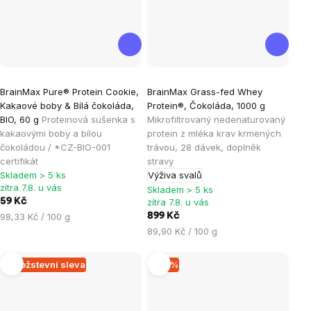
Průměrné
Průměrné
BrainMax Pure® Protein Cookie,
BrainMax Grass-fed Whey
hodnocení
hodnocení
Kakaové boby & Bílá čokoláda,
Protein®, Čokoláda, 1000 g
produktu
produktu
BIO, 60 g
Proteinová sušenka s
Mikrofiltrovaný nedenaturovaný
je
je
kakaovými boby a bílou
protein z mléka krav krmených
čokoládou / *CZ-BIO-001
trávou, 28 dávek, doplněk
5,0
4,9
certifikát
stravy
z
z
Skladem > 5 ks
Výživa svalů
5
5
zítra 7.8. u vás
Skladem > 5 ks
hvězdiček.
hvězdiček.
59 Kč
zítra 7.8. u vás
Měrná
98,33 Kč / 100 g
899 Kč
cena:
Měrná
89,90 Kč / 100 g
cena:
Množstevní sleva
–15 %