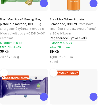
Průměrné
Průměrné
BrainMax Pure® Energy Bar,
BrainMax Whey Protein
hodnocení
hodnocení
pistácie a matcha, BIO, 50 g
Lemonade, 330 ml
Proteinová
produktu
produktu
Energetická tyčinka z ovoce s
limonáda s broskvovou příchutí
je
je
bílou čokoládou / *CZ-BIO-001
a 20 g bílkovin
certifikát
Regenerace
Výživa svalů
5,0
4,8
Skladem > 5 ks
Skladem > 5 ks
z
z
zítra 7.8. u vás
zítra 7.8. u vás
5
5
39 Kč
59 Kč
hvězdiček.
hvězdiček.
Měrná
78 Kč / 100 g
Měrná
17,88 Kč / 100 ml
cena:
cena:
69 Kč
Tip
Množstevní sleva
Množstevní sleva