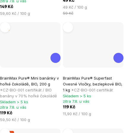
zítra 7.8. u vás
49 Kč
z
z
Měrná
149 Kč
49 Kč / 100 g
5
5
cena:
Měrná
59 Kč
59,60 Kč / 100 g
hvězdiček.
hvězdiček.
cena:
Tip
Průměrné
Průměrné
BrainMax Pure® Mini banánky v
BrainMax Pure® Superfast
hodnocení
hodnocení
hořké čokoládě, BIO, 200 g
Ovesné Vločky, bezlepkové BIO,
produktu
produktu
*CZ-BIO-001 certifikát / BIO
1 kg
*CZ-BIO-001 certifikát
je
je
banány v 70% hořké čokoládě
Skladem > 5 ks
zítra 7.8. u vás
Skladem > 5 ks
5,0
5,0
zítra 7.8. u vás
119 Kč
z
z
119 Kč
Měrná
11,90 Kč / 100 g
5
5
Měrná
cena:
59,50 Kč / 100 g
hvězdiček.
hvězdiček.
cena: