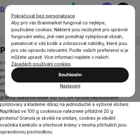
Přejít
Nákupní
na
košík
Pokračovat bez personalizace
obsah
Aby pro vás Brainmarket fungoval co nejlépe,
používáme cookies. Některé jsou nezbytné pro správné
fungování webu, jiné nám pomáhají vylepšovat obsah,
BrainMax®
Potraviny
pamatovat si váš košík a zobrazovat nabídky, které jsou
Potraviny BrainMax
pro vás opravdu relevantní. Podle vašich preferencí si je
můžete upravit. Více informací najdete v našich
V této kategorii najdete jednak nutričně bohaté superpotraviny
Zásadách používání cookies
.
organického původu dovezené z celého světa a nově také
Souhlasím
potraviny z vlastní potravinářské výroby. Najdete mezi nimi
ořechové krémy, cookiesky (sušenky) či granoly. Všechny
Nastavení
naše produkty mají vysoký obsah BIO surovin (70 % a více,
granoly dokonce téměř 100 %!), při výrobě nepoužíváme
polotovary a klademe důraz na jednoduché a výživné složení.
Například ve 100 g cookiesce naleznete přibližně 20 g
proteinu! Granola je skvělá na snídani, cookies je ideální
svačinka kamkoliv a ořechové krémy v mnoha příchutích jsou
opravdovou pochoutkou.