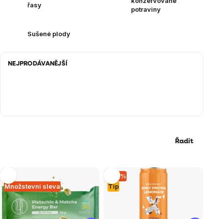
konzervované
řasy
potraviny
Sušené plody
NEJPRODÁVANĚJŠÍ
Řadit
Výpis
Tip
–14 %
Množstevní sleva
Tip
produktů