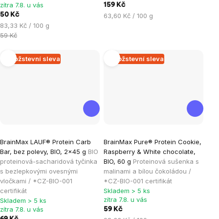
zítra 7.8. u vás
159 Kč
5
5
50 Kč
Měrná
63,60 Kč / 100 g
hvězdiček.
hvězdiček.
Měrná
cena:
83,33 Kč / 100 g
cena:
59 Kč
Množstevní sleva
Množstevní sleva
Průměrné
Průměrné
BrainMax LAUF® Protein Carb
BrainMax Pure® Protein Cookie,
hodnocení
hodnocení
Bar, bez polevy, BIO, 2x45 g
BIO
Raspberry & White chocolate,
produktu
produktu
proteinová-sacharidová tyčinka
BIO, 60 g
Proteinová sušenka s
je
je
s bezlepkovými ovesnými
malinami a bílou čokoládou /
vločkami / *CZ-BIO-001
*CZ-BIO-001 certifikát
5,0
5,0
certifikát
Skladem > 5 ks
z
z
zítra 7.8. u vás
Skladem > 5 ks
5
5
zítra 7.8. u vás
59 Kč
hvězdiček.
hvězdiček.