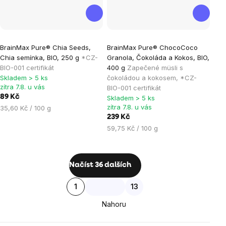
Průměrné
Průměrné
BrainMax Pure® Chia Seeds,
BrainMax Pure® ChocoCoco
hodnocení
hodnocení
Chia semínka, BIO, 250 g
*CZ-
Granola, Čokoláda a Kokos, BIO,
produktu
produktu
BIO-001 certifikát
400 g
Zapečené müsli s
je
je
Skladem > 5 ks
čokoládou a kokosem, *CZ-
zítra 7.8. u vás
BIO-001 certifikát
4,5
5,0
89 Kč
Skladem > 5 ks
z
z
zítra 7.8. u vás
Měrná
35,60 Kč / 100 g
5
5
cena:
239 Kč
hvězdiček.
hvězdiček.
Měrná
59,75 Kč / 100 g
cena:
Ovládací
Načíst 36 dalších
prvky
Stránkování
1
13
výpisu
Nahoru