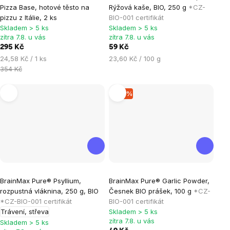
hodnocení
hodnocení
Pizza Base, hotové těsto na
Rýžová kaše, BIO, 250 g
*CZ-
produktu
produktu
pizzu z Itálie, 2 ks
BIO-001 certifikát
je
je
Skladem > 5 ks
Skladem > 5 ks
zítra 7.8. u vás
zítra 7.8. u vás
4,2
2,0
295 Kč
59 Kč
z
z
Měrná
Měrná
24,58 Kč / 1 ks
23,60 Kč / 100 g
5
5
cena:
cena:
354 Kč
hvězdiček.
hvězdiček.
–16 %
Průměrné
Průměrné
BrainMax Pure® Psyllium,
BrainMax Pure® Garlic Powder,
hodnocení
hodnocení
rozpustná vláknina, 250 g, BIO
Česnek BIO prášek, 100 g
*CZ-
produktu
produktu
*CZ-BIO-001 certifikát
BIO-001 certifikát
je
je
Trávení, střeva
Skladem > 5 ks
zítra 7.8. u vás
4,6
5,0
Skladem > 5 ks