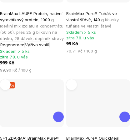
Průměrné
Průměrné
BrainMax LAUF® Protein, nativní
BrainMax Pure® Tuňák ve
hodnocení
hodnocení
syrovátkový protein, 1000 g
vlastní šťávě, 140 g
Kousky
produktu
produktu
Ideální mix izolátu a koncentrátu
tuňáka ve vlastní šťávě
je
je
(50:50), přes 25 g bílkovin na
Skladem > 5 ks
zítra 7.8. u vás
dávku, 28 dávek, doplněk stravy
4,6
5,0
99 Kč
Regenerace
Výživa svalů
z
z
Měrná
70,71 Kč / 100 g
Skladem > 5 ks
5
5
zítra 7.8. u vás
cena:
hvězdiček.
hvězdiček.
999 Kč
Měrná
99,90 Kč / 100 g
cena:
–16 %
Průměrné
Průměrné
5+1 ZDARMA: BrainMax Pure®
BrainMax Pure® QuickMeal,