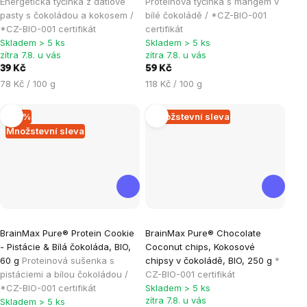
Energetická tyčinka z datlové
Proteinová tyčinka s mangem v
je
je
pasty s čokoládou a kokosem /
bílé čokoládě / *CZ-BIO-001
*CZ-BIO-001 certifikát
certifikát
0,0
5,0
Skladem > 5 ks
Skladem > 5 ks
z
z
zítra 7.8. u vás
zítra 7.8. u vás
5
5
39 Kč
59 Kč
hvězdiček.
hvězdiček.
Měrná
Měrná
78 Kč / 100 g
118 Kč / 100 g
cena:
cena:
–15 %
Množstevní sleva
Množstevní sleva
Průměrné
Průměrné
BrainMax Pure® Protein Cookie
BrainMax Pure® Chocolate
hodnocení
hodnocení
- Pistácie & Bílá čokoláda, BIO,
Coconut chips, Kokosové
produktu
produktu
60 g
Proteinová sušenka s
chipsy v čokoládě, BIO, 250 g
*
je
je
pistáciemi a bílou čokoládou /
CZ-BIO-001 certifikát
*CZ-BIO-001 certifikát
Skladem > 5 ks
4,9
5,0
zítra 7.8. u vás
Skladem > 5 ks
z
z