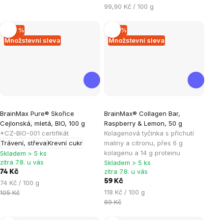
Měrná
99,90 Kč / 100 g
cena:
–29 %
–14 %
Množstevní sleva
Množstevní sleva
Průměrné
Průměrné
BrainMax Pure® Skořice
BrainMax® Collagen Bar,
hodnocení
hodnocení
Cejlonská, mletá, BIO, 100 g
Raspberry & Lemon, 50 g
produktu
produktu
*CZ-BIO-001 certifikát
Kolagenová tyčinka s příchutí
je
je
Trávení, střeva
Krevní cukr
maliny a citronu, přes 6 g
kolagenu a 14 g proteinu
5,0
5,0
Skladem > 5 ks
zítra 7.8. u vás
Skladem > 5 ks
z
z
zítra 7.8. u vás
74 Kč
5
5
59 Kč
Měrná
74 Kč / 100 g
hvězdiček.
hvězdiček.
Měrná
cena:
118 Kč / 100 g
105 Kč
cena:
69 Kč