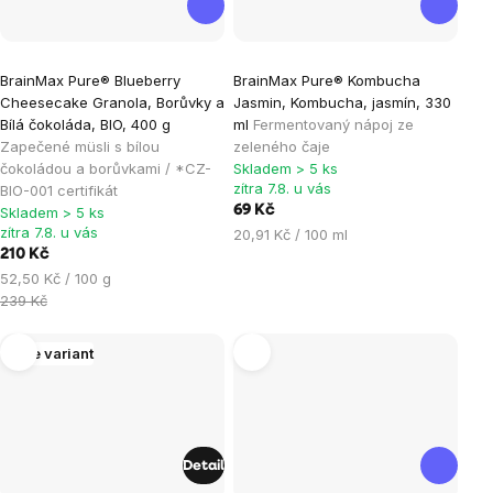
Průměrné
Průměrné
BrainMax Pure® Blueberry
BrainMax Pure® Kombucha
hodnocení
hodnocení
Cheesecake Granola, Borůvky a
Jasmin, Kombucha, jasmín, 330
produktu
produktu
Bílá čokoláda, BIO, 400 g
ml
Fermentovaný nápoj ze
je
je
Zapečené müsli s bílou
zeleného čaje
čokoládou a borůvkami / *CZ-
Skladem > 5 ks
4,9
5,0
zítra 7.8. u vás
BIO-001 certifikát
z
z
69 Kč
Skladem > 5 ks
5
5
zítra 7.8. u vás
Měrná
20,91 Kč / 100 ml
hvězdiček.
hvězdiček.
210 Kč
cena:
Měrná
52,50 Kč / 100 g
cena:
239 Kč
Více variant
Detail