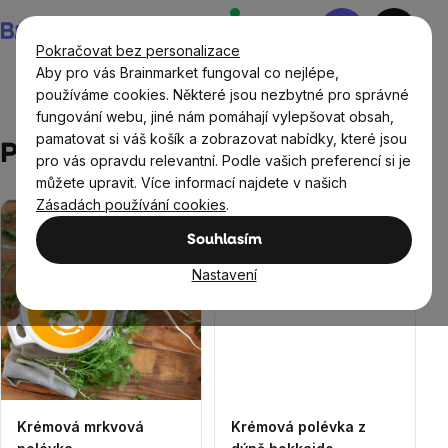
Přejít
Nákupní
na
košík
Pokračovat bez personalizace
obsah
Aby pro vás Brainmarket fungoval co nejlépe,
používáme cookies. Některé jsou nezbytné pro správné
fungování webu, jiné nám pomáhají vylepšovat obsah,
Recepty
Polévky
pamatovat si váš košík a zobrazovat nabídky, které jsou
Polévky
pro vás opravdu relevantní. Podle vašich preferencí si je
můžete upravit. Více informací najdete v našich
Zásadách používání cookies
.
Výpis
Souhlasím
článků
Nastavení
Krémová mrkvová
Krémová polévka z