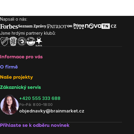
Ovládací
prvky
Napsali o nás:
Zápatí
výpisu
Jsme hrdými partnery klubů:
Informace pro vás
O firmě
Naše projekty
Zákaznický servis
‭+420 555 333 688
Po–Pá: 8:00–18:00
objednavky@brainmarket.cz
Přihlaste se k odběru novinek