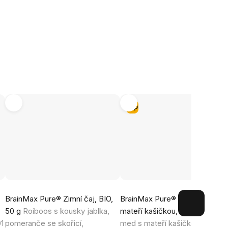
Tip
Průměrné
Průměrné
BrainMax Pure® Zimní čaj, BIO,
BrainMax Pure® Včelí med s
hodnocení
hodnocení
50 g
Roiboos s kousky jablka,
mateří kašičkou, 250 g
Včelí
produktu
produktu
1
pomeranče se skořicí,
med s mateří kašičkou z CHK
je
je