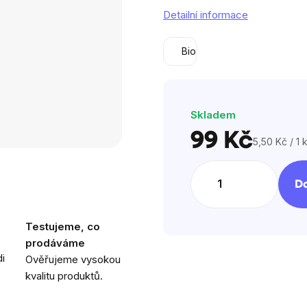
5
Detailní informace
hvězdiček.
Bio
Skladem
99 Kč
5,50 Kč / 1 
Měrná
cena:
Do
Testujeme, co
prodáváme
i
Ověřujeme vysokou
kvalitu produktů.