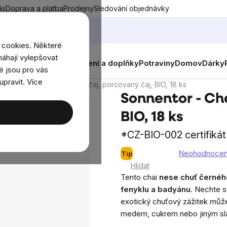
ás
Doprava a platba
Prodejny
Sledování objednávky
 cookies. Některé
áhají vylepšovat
nky
Muži
Ženy
Děti
Oblečení a doplňky
Potraviny
Domov
Dárky
é jsou pro vás
upravit. Více
Sonnentor - Chai černý čaj, porcovaný čaj, BIO, 18 ks
Sonnentor - Cha
BIO, 18 ks
*CZ-BIO-002 certifikát
Neohodnoce
Tip
Průměrné
Hlídat
hodnocení
Tento chai
nese chuť černéh
produktu
fenyklu a badyánu
. Nechte s
je
exotický chuťový zážitek můžet
0,0
medem, cukrem nebo jiným slad
z