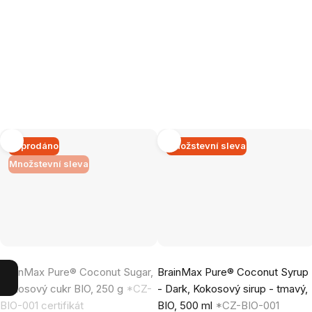
Vyprodáno
Množstevní sleva
Množstevní sleva
Průměrné
Průměrné
BrainMax Pure® Coconut Sugar,
BrainMax Pure® Coconut Syrup
hodnocení
hodnocení
Kokosový cukr BIO, 250 g
*CZ-
- Dark, Kokosový sirup - tmavý,
produktu
produktu
BIO-001 certifikát
BIO, 500 ml
*CZ-BIO-001
je
je