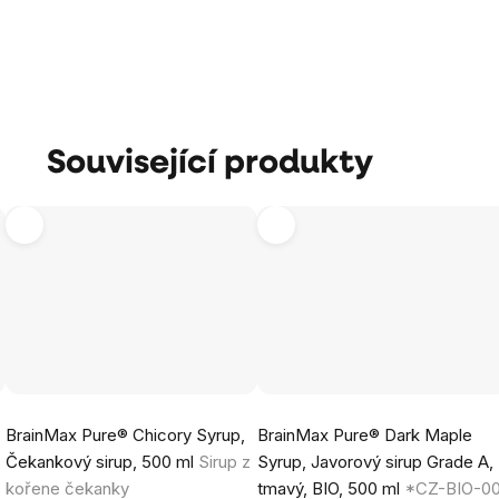
Související produkty
Průměrné
Průměrné
BrainMax Pure® Chicory Syrup,
BrainMax Pure® Dark Maple
hodnocení
hodnocení
Čekankový sirup, 500 ml
Sirup z
Syrup, Javorový sirup Grade A,
produktu
produktu
kořene čekanky
tmavý, BIO, 500 ml
*CZ-BIO-00
je
je