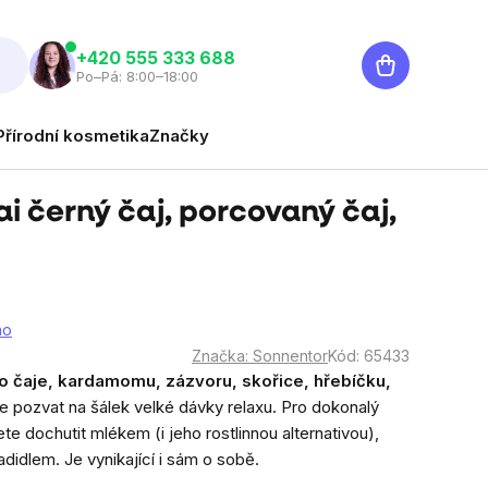
Nákupní
‭+420 555 333 688
Po–Pá: 8:00–18:00
košík
Přírodní kosmetika
Značky
i černý čaj, porcovaný čaj,
no
Značka:
Sonnentor
Kód:
65433
o čaje, kardamomu, zázvoru, skořice, hřebíčku,
e pozvat na šálek velké dávky relaxu. Pro dokonalý
e dochutit mlékem (i jeho rostlinnou alternativou),
idlem. Je vynikající i sám o sobě.