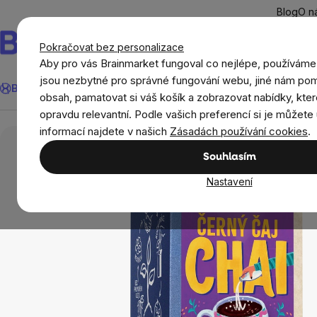
Přejít
Blog
O n
na
obsah
Pokračovat bez personalizace
Aby pro vás Brainmarket fungoval co nejlépe, používáme
Hledat
jsou nezbytné pro správné fungování webu, jiné nám pom
BrainMax®
Léto
Ušetři
Cíle
Doplňky stravy a výživa
Novi
obsah, pamatovat si váš košík a zobrazovat nabídky, kter
opravdu relevantní. Podle vašich preferencí si je můžete 
Potraviny
Nápoje
Čaje
Černé čaje
informací najdete v našich
Zásadách používání cookies
.
Souhlasím
Nastavení