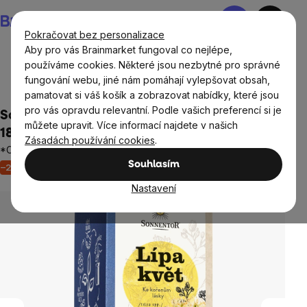
Přejít
Nákupní
na
košík
Pokračovat bez personalizace
obsah
Aby pro vás Brainmarket fungoval co nejlépe,
používáme cookies. Některé jsou nezbytné pro správné
fungování webu, jiné nám pomáhají vylepšovat obsah,
Potraviny
Nápoje
Čaje
Bylinné směsi
pamatovat si váš košík a zobrazovat nabídky, které jsou
pro vás opravdu relevantní. Podle vašich preferencí si je
Sonnentor - Lípa květ, porcovaný čaj, BIO,
můžete upravit. Více informací najdete v našich
18 ks
Zásadách používání cookies
.
*CZ-BIO-002 certifikát
Souhlasím
–22 %
Akce
Výprodej
Neohodnoceno
Průměrné
hodnocení
Nastavení
produktu
je
0,0
z
5
hvězdiček.