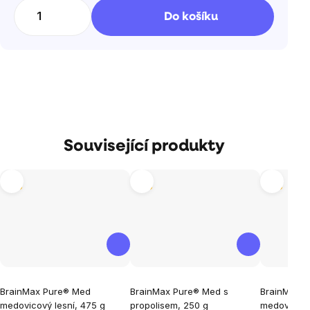
cena:
Do košíku
Související produkty
Tip
Tip
Tip
Průměrné
Průměrné
Průměrné
BrainMax Pure® Med
BrainMax Pure® Med s
BrainMax 
hodnocení
hodnocení
hodnocen
medovicový lesní, 475 g
propolisem, 250 g
medovicový