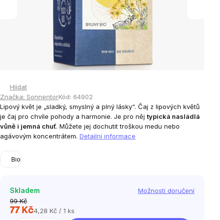
Hlídat
Značka:
Sonnentor
Kód:
64902
Lipový květ je „sladký, smyslný a plný lásky“. Čaj z lipových květů
je čaj pro chvíle pohody a harmonie. Je pro něj
typická nasládlá
vůně i jemná chuť
. Můžete jej dochutit troškou medu nebo
agávovým koncentrátem.
Detailní informace
Bio
Skladem
Možnosti doručení
99 Kč
77 Kč
4,28 Kč / 1 ks
Měrná