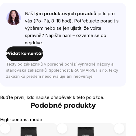
Náš
tým produktových poradců
je tu pro
vás (Po–Pá, 8–18 hod). Potřebujete poradit s
výběrem nebo se jen ujistit, že volíte
správně? Napište nám – ozveme se co
nejdříve.
Přidat komentář
Texty od zákazníků v poradně odráží výhradně názory a
stanoviska zákazníků. Společnost BRAINMARKET s.r.o. texty
zákazníků předem neschvaluje ani neověřuje.
Buďte první, kdo napíše příspěvek k této položce.
Podobné produkty
High-contrast mode