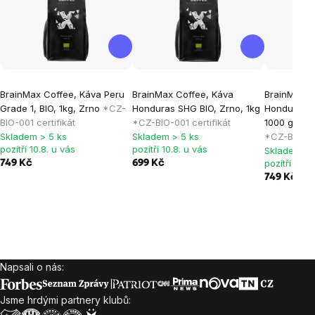
BrainMax Coffee, Káva Peru
BrainMax Coffee, Káva
BrainMax C
Grade 1, BIO, 1kg, Zrno
*CZ-
Honduras SHG BIO, Zrno, 1kg
Honduras S
BIO-001 certifikát
*CZ-BIO-001 certifikát
1000 g *CZ-
Skladem > 5 ks
Skladem > 5 ks
*CZ-BIO-001
pozítří 10.8. u vás
pozítří 10.8. u vás
Skladem > 
pozítří 10.8
749 Kč
699 Kč
749 Kč
Napsali o nás:
Zápatí
Jsme hrdými partnery klubů: