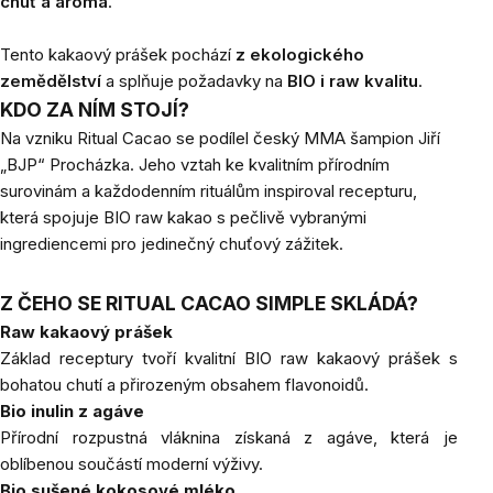
chuť a aroma
.
Tento kakaový prášek pochází
z ekologického
zemědělství
a splňuje požadavky na
BIO i raw kvalitu
.
KDO ZA NÍM STOJÍ?
Na vzniku Ritual Cacao se podílel český MMA šampion Jiří
„BJP“ Procházka. Jeho vztah ke kvalitním přírodním
surovinám a každodenním rituálům inspiroval recepturu,
která spojuje BIO raw kakao s pečlivě vybranými
ingrediencemi pro jedinečný chuťový zážitek.
Z ČEHO SE RITUAL CACAO SIMPLE SKLÁDÁ?
Raw kakaový prášek
Základ receptury tvoří kvalitní BIO raw kakaový prášek s
bohatou chutí a přirozeným obsahem flavonoidů.
Bio inulin z agáve
Přírodní rozpustná vláknina získaná z agáve, která je
oblíbenou součástí moderní výživy.
Bio sušené kokosové mléko