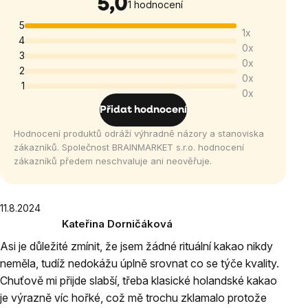
5,0
Průměrné
1 hodnocení
hodnocení
5
1x
produktu
4
0x
je
3
0x
5,0
2
0x
1
z
0x
5
Přidat hodnocení
hvězdiček.
Hodnocení produktů odráží výhradně názory a stanoviska
zákazníků. Společnost BRAINMARKET s.r.o. hodnocení
zákazníků předem neschvaluje ani neověřuje.
Výpis
11.8.2024
Kateřina Dorničáková
hodnocení
Hodnocení
Asi je důležité zmínit, že jsem žádné rituální kakao nikdy
produktu
neměla, tudíž nedokážu úplně srovnat co se týče kvality.
je
Chuťově mi přijde slabší, třeba klasické holandské kakao
5
z
je výrazně víc hořké, což mě trochu zklamalo protože