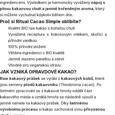
ingrediencemi. Výsledkem je harmonicky vyvážený
nápoj s
plnou kakaovou chutí a jemně kořeněným aroma
, který
si můžete vychutnat kdykoliv během dne.
Proč si Ritual Cacao Simple oblíbíte?
Kvalitní BIO raw kakao s bohatou chutí
Vyvážená receptura s kokosovým mlékem, skořicí a
přírodní vanilkou
100% přírodní složení
Většina ingrediencí v BIO kvalitě
Jemně slazeno panellou a stévií
Vhodné pro veganskou stravu
JAK VZNIKÁ OPRAVDOVÉ KAKAO?
Raw kakaový prášek
se vyrábí z
kakaových bobů
, které
jsou semeny
plodů kakaovníku
(
Theobroma cacao
). Po
šetrném zpracování se z kakaové hmoty oddělí část
kakaového másla a vzniklá hmota se následně vysuší a
jemně namele na kakaový prášek. Díky
šetrnému
výrobnímu procesu
si kakao zachovává svou
přirozenou