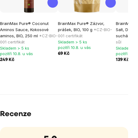
BrainMax Pure® Coconut
BrainMax Pure® Zázvor,
BrainMax P
Aminos Sauce, Kokosové
prášek, BIO, 100 g
*CZ-BIO-
Salt, Dry, K
aminos, BIO, 250 ml
*CZ-BIO-
001 certifikát
suchá, 50
001 certifikát
Skladem > 5 ks
sůl
pozítří 10.8. u vás
Skladem > 5 ks
Skladem > 
pozítří 10.8. u vás
pozítří 10.8
69 Kč
249 Kč
139 Kč
Recenze