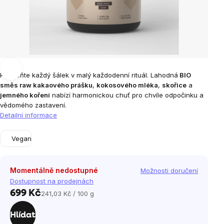
Proměňte každý šálek v malý každodenní rituál. Lahodná
BIO
směs raw kakaového prášku
,
kokosového mléka
,
skořice
a
jemného koření
nabízí harmonickou chuť pro chvíle odpočinku a
vědomého zastavení.
Detailní informace
Vegan
Momentálně nedostupné
Možnosti doručení
Dostupnost na prodejnách
699 Kč
241,03 Kč / 100 g
Měrná
cena:
Hlídat