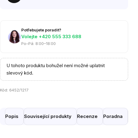
Potřebujete poradit?
Volejte ‭+420 555 333 688
Po–Pá: 8:00–18:00
U tohoto produktu bohužel není možné uplatnit
slevový kód.
Kód:
6452/1217
Popis
Související produkty
Recenze
Poradna
Pod