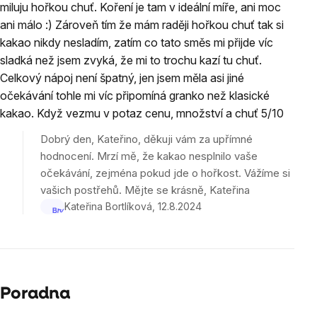
5
miluju hořkou chuť. Koření je tam v ideální míře, ani moc
hvězdiček.
ani málo :) Zároveň tím že mám raději hořkou chuť tak si
kakao nikdy nesladím, zatím co tato směs mi přijde víc
sladká než jsem zvyká, že mi to trochu kazí tu chuť.
Celkový nápoj není špatný, jen jsem měla asi jiné
očekávání tohle mi víc připomíná granko než klasické
kakao. Když vezmu v potaz cenu, množství a chuť 5/10
Dobrý den, Kateřino, děkuji vám za upřímné
hodnocení. Mrzí mě, že kakao nesplnilo vaše
očekávání, zejména pokud jde o hořkost. Vážíme si
vašich postřehů. Mějte se krásně, Kateřina
Kateřina Bortlíková
12.8.2024
Poradna