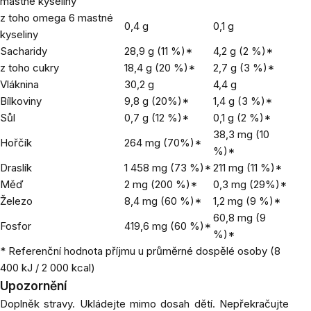
mastné kyseliny
z toho omega 6 mastné
0,4 g
0,1 g
kyseliny
Sacharidy
28,9 g (11 %)*
4,2 g (2 %)*
z toho cukry
18,4 g (20 %)*
2,7 g (3 %)*
Vláknina
30,2 g
4,4 g
Bílkoviny
9,8 g (20%)*
1,4 g (3 %)*
Sůl
0,7 g (12 %)*
0,1 g (2 %)*
38,3 mg (10
Hořčík
264 mg (70%)*
%)*
Draslík
1 458 mg (73 %)*
211 mg (11 %)*
Měď
2 mg (200 %)*
0,3 mg (29%)*
Železo
8,4 mg (60 %)*
1,2 mg (9 %)*
60,8 mg (9
Fosfor
419,6 mg (60 %)*
%)*
* Referenční hodnota příjmu u průměrné dospělé osoby (8
400 kJ / 2 000 kcal)
Upozornění
Doplněk stravy. Ukládejte mimo dosah dětí. Nepřekračujte