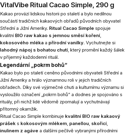
VitalVibe Ritual Cacao Simple, 290 g
Kakao provází lidskou historii po staletí a bylo nedílnou
součástí tradičních kakaových obřadů původních obyvatel
Střední a Jižní Ameriky.
Ritual Cacao Simple
spojuje
kvalitní
BIO raw kakao s jemnou směsí koření
,
kokosového mléka
a
přírodní vanilky
. Vychutnejte si
lahodný nápoj
s bohatou chutí
, který promění každý šálek
v příjemný každodenní rituál.
Legendární „pokrm bohů“
Kakao bylo po staletí ceněno původními obyvateli Střední a
Jižní Ameriky a hrálo významnou roli v jejich tradičních
obřadech. Díky své výjimečné chuti a kulturnímu významu si
vysloužilo označení „pokrm bohů“ a dodnes je spojováno s
rituály, při nichž lidé vědomě zpomalují a vychutnávají
přítomný okamžik.
Ritual Cacao Simple kombinuje
kvalitní BIO raw kakaový
prášek
s
kokosovým mlékem
,
panellou
,
skořicí
,
inulinem z agáve
a dalšími pečlivě vybranými přírodními