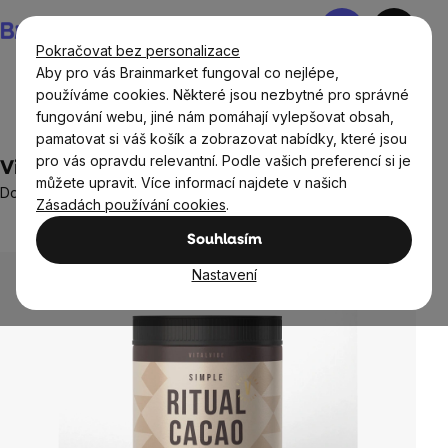
Přejít
Nákupní
na
košík
Pokračovat bez personalizace
obsah
Aby pro vás Brainmarket fungoval co nejlépe,
používáme cookies. Některé jsou nezbytné pro správné
fungování webu, jiné nám pomáhají vylepšovat obsah,
Potraviny
Nápoje
pamatovat si váš košík a zobrazovat nabídky, které jsou
pro vás opravdu relevantní. Podle vašich preferencí si je
VitalVibe Ritual Cacao Simple, 290 g
můžete upravit. Více informací najdete v našich
Doplněk stravy
Zásadách používání cookies
.
1 hodnocení
Průměrné
Souhlasím
hodnocení
produktu
Nastavení
je
5,0
z
5
hvězdiček.