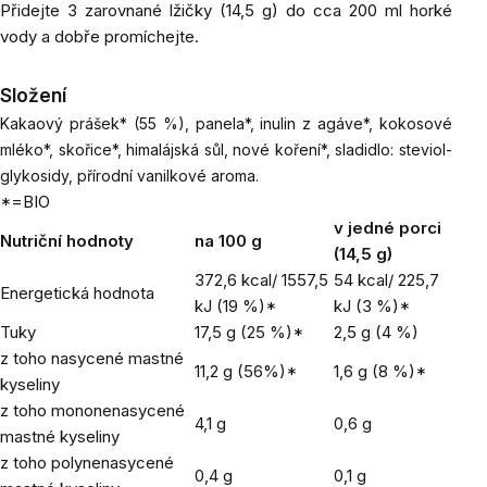
Přidejte 3 zarovnané lžičky (14,5 g) do cca 200 ml horké
vody a dobře promíchejte.
Složení
Kakaový prášek* (55 %), panela*, inulin z agáve*, kokosové
mléko*, skořice*, himalájská sůl, nové koření*, sladidlo: steviol-
glykosidy, přírodní vanilkové aroma.
*=BIO
v jedné porci
Nutriční hodnoty
na 100 g
(14,5 g)
372,6 kcal/ 1557,5
54 kcal/ 225,7
Energetická hodnota
kJ (19 %)*
kJ (3 %)*
Tuky
17,5 g (25 %)*
2,5 g (4 %)
z toho nasycené mastné
11,2 g (56%)*
1,6 g (8 %)*
kyseliny
z toho mononenasycené
4,1 g
0,6 g
mastné kyseliny
z toho polynenasycené
0,4 g
0,1 g