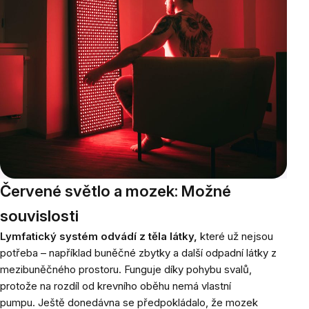
Červené světlo a mozek: Možné
souvislosti
Lymfatický systém odvádí z těla látky,
které už nejsou
potřeba – například buněčné zbytky a další odpadní látky z
mezibuněčného prostoru. Funguje díky pohybu svalů,
protože na rozdíl od krevního oběhu nemá vlastní
pumpu.
Ještě donedávna se předpokládalo, že mozek