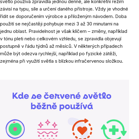
světlo používá zpravidla jednou denně, ale konkrétní režim
závisí na typu, síle a určení daného přístroje. Vždy je vhodné
řídit se doporučením výrobce a přiloženým návodem.
Doba
použití se nejčastěji pohybuje mezi 3 až 30 minutami na
jednu oblast. Pravidelnost je však klíčem – změny, například
v tónu pleti nebo celkovém vzhledu, se zpravidla objevují
postupně v řádu týdnů až měsíců. V některých případech
může být odezva rychlejší, například po fyzické zátěži,
zejména při využití světla s blízkou infračervenou složkou.