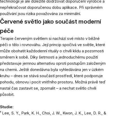
technologií je ale důležité dodržovat doporučení výrobce a
nepřekračovat doporučenou dobu aplikace. Při správném
používání jsou rizika považována za minimální.
Červené světlo jako součást moderní
péče
Terapie červeným světlem si nachází své místo v běžné
péči o tělo i rovnováhu. Její princip spočívá ve světle, které
může obohatit každodenní rituály o chvíli klidu a pozornosti
směrem k sobě. Díky šetrnosti a jednoduchému použití
představuje jemnou alternativu oproti postupům založeným
na chemii. Ještě donedávna byla vyhledávána jen v úzkém
kruhu – dnes se stává součástí prostředí, které podporuje
pohodu, obnovu i pocit vnitřního prostoru. Možná právě teď
nastal čas zastavit se, zpomalit – a nechat světlo chvíli
působit.
Studie:
¹
Lee, S. Y., Park, K. H., Choi, J. W., Kwon, J. K., Lee, D. R., &