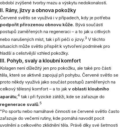
období zvýšené tvorby mazu a výskytu nedokonalostí.
II. Rány, jizvy a obnova pokožky
Červené světlo se využívá i v případech, kdy je potřeba
podpořit přirozenou obnovu kůže
. Bývá součástí
postupů zaměřených na regeneraci –⁠ a to jak u citlivých
3
nebo narušených míst, tak i při péči o jizvy.
V těchto
situacích může světlo přispět k vytvoření podmínek pro
hladší a celistvější vzhled pokožky.
III. Pohyb, svaly a kloubní komfort
Kolagen není důležitý jen pro pokožku, ale také pro části
těla, které se aktivně zapojují při pohybu. Červené světlo se
proto někdy využívá jako součást postupů zaměřených na
celkový tělesný komfort –⁠ a to jak
v oblasti kloubního
4
aparátu
,
tak i při fyzické zátěži, kde se zařazuje do
5
regenerace svalů
.
"
Po sportu nebo namáhavé činnosti se červené světlo často
zařazuje do večerní rutiny, kde pomáhá navodit pocit
uvolnění a celkového zklidnění těla. Právě díky své šetrnosti