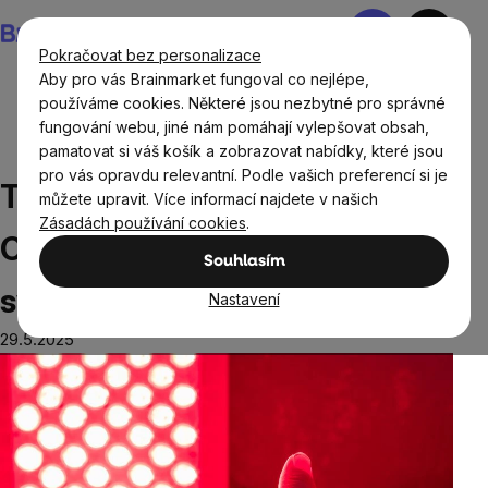
Přejít
Nákupní
na
košík
Pokračovat bez personalizace
obsah
Aby pro vás Brainmarket fungoval co nejlépe,
používáme cookies. Některé jsou nezbytné pro správné
fungování webu, jiné nám pomáhají vylepšovat obsah,
Blog
Zdraví
Terapie červeným světlem: Od péče o
pamatovat si váš košík a zobrazovat nabídky, které jsou
pleť po regeneraci svalů
pro vás opravdu relevantní. Podle vašich preferencí si je
Terapie červeným světlem:
můžete upravit. Více informací najdete v našich
Zásadách používání cookies
.
Od péče o pleť po regeneraci
Souhlasím
svalů
Nastavení
29.5.2025