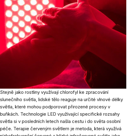
Stejně jako rostliny využívají chlorofyl ke zpracování
slunečního světla, lidské tělo reaguje na určité vlnové délky
světla, které mohou podporovat přirozené procesy v
buňkách. Technologie LED využívající specifické rozsahy
světla si v posledních letech našla cestu i do světa osobní
péče. Terapie červeným světlem je metoda, která využívá
nízkofrekvenční červené a blízké infračervené světlo jako