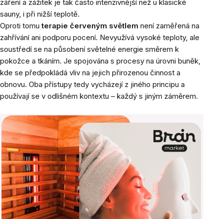
záření a zážitek je tak často intenzivnější než u klasické
sauny, i při nižší teplotě.
Oproti tomu
terapie červeným světlem
není zaměřená na
zahřívání ani podporu pocení. Nevyužívá vysoké teploty, ale
soustředí se na působení světelné energie směrem k
pokožce a tkáním. Je spojována s procesy na úrovni buněk,
kde se předpokládá vliv na jejich přirozenou činnost a
obnovu. Oba přístupy tedy vycházejí z jiného principu a
používají se v odlišném kontextu – každý s jiným záměrem.