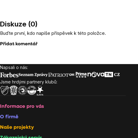
Diskuze (0)
Buďte první, kdo napíše příspěvek k této položce.
Přidat komentář
Napsali o nás:
Zápatí
Jsme hrdými partnery klubů:
Informace pro vás
O firmě
Naše projekty
Zákaznický servis