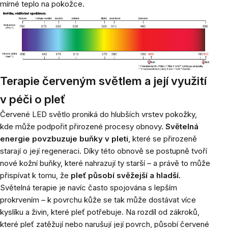
mírné teplo na pokožce.
Terapie červeným světlem a její využití
v péči o pleť
Červené LED světlo proniká do hlubších vrstev pokožky,
kde může podpořit přirozené procesy obnovy.
Světelná
energie povzbuzuje buňky v pleti
, které se přirozeně
starají o její regeneraci. Díky této obnově se postupně tvoří
nové kožní buňky, které nahrazují ty starší – a právě to může
přispívat k tomu, že
pleť působí svěžejší a hladší.
Světelná terapie je navíc často spojována s lepším
prokrvením – k povrchu kůže se tak může dostávat více
kyslíku a živin, které pleť potřebuje. Na rozdíl od zákroků,
které pleť zatěžují nebo narušují její povrch, působí červené