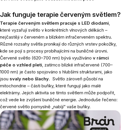
Jak funguje terapie červeným světlem?
Terapie červeným světlem pracuje s LED diodami
,
které vyzařují světlo v konkrétních vlnových délkách –
nejčastěji v červeném a blízkém infračerveném spektru.
Různé rozsahy světla pronikají do různých vrstev pokožky,
kde se pojí s procesy probíhajícími na buněčné úrovni.
Červené světlo (620–700 nm) bývá využíváno
v rámci
péče o vzhled pleti
, zatímco blízké infračervené (700–
1000 nm) je často spojováno s hlubšími strukturami, jako
jsou
svaly nebo šlachy
.
Světlo zároveň působí na
mitochondrie – části buňky, které fungují jako malé
elektrárny. Jejich aktivita se tímto světlem může podpořit,
což vede ke zvýšení buněčné energie. Jednoduše řečeno:
červené světlo pomyslně „nabíjí“ vaše buňky.