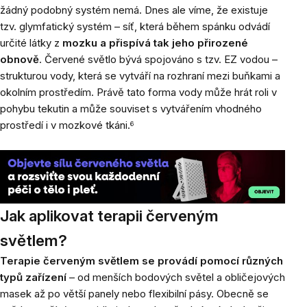
žádný podobný systém nemá. Dnes ale víme, že existuje
tzv. glymfatický systém – síť, která během spánku odvádí
určité látky z
mozku a přispívá tak jeho přirozené
obnově
.
Červené světlo bývá spojováno s tzv. EZ vodou –
strukturou vody, která se vytváří na rozhraní mezi buňkami a
okolním prostředím. Právě tato forma vody může hrát roli v
pohybu tekutin a může souviset s vytvářením vhodného
prostředí i v mozkové tkáni.
6
Jak aplikovat terapii červeným
světlem?
Terapie červeným světlem se provádí pomocí různých
typů zařízení
– od menších bodových světel a obličejových
masek až po větší panely nebo flexibilní pásy. Obecně se