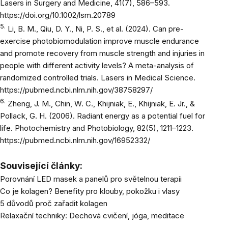
Lasers in Surgery and Medicine, 41(7), 586–593.
https://doi.org/10.1002/lsm.20789
5.
Li, B. M., Qiu, D. Y., Ni, P. S., et al. (2024).
Can pre-
exercise photobiomodulation improve muscle endurance
and promote recovery from muscle strength and injuries in
people with different activity levels? A meta-analysis of
randomized controlled trials.
Lasers in Medical Science.
https://pubmed.ncbi.nlm.nih.gov/38758297/
6.
Zheng, J. M., Chin, W. C., Khijniak, E., Khijniak, E. Jr., &
Pollack, G. H. (2006).
Radiant energy as a potential fuel for
life.
Photochemistry and Photobiology, 82(5), 1211–1223.
https://pubmed.ncbi.nlm.nih.gov/16952332/
Související články:
Porovnání LED masek a panelů pro světelnou terapii
Co je kolagen? Benefity pro klouby, pokožku i vlasy
5 důvodů proč zařadit kolagen
Relaxační techniky: Dechová cvičení, jóga, meditace