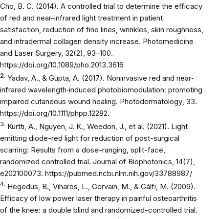
Cho, B. C.
(2014). A controlled trial to determine the efficacy
of red and near-infrared light treatment in patient
satisfaction, reduction of fine lines, wrinkles, skin roughness,
and intradermal collagen density increase.
Photomedicine
and Laser Surgery, 32
(2), 93–100.
https://doi.org/10.1089/pho.2013.3616
2.
Yadav, A., & Gupta, A. (2017). Noninvasive red and near‐
infrared wavelength‐induced photobiomodulation: promoting
impaired cutaneous wound healing.
Photodermatology
, 33.
https://doi.org/10.1111/phpp.12282
.
3.
Kurtti, A., Nguyen, J. K., Weedon, J., et al. (2021).
Light
emitting diode-red light for reduction of post-surgical
scarring: Results from a dose-ranging, split-face,
randomized controlled trial.
Journal of Biophotonics, 14(7),
e202100073.
https://pubmed.ncbi.nlm.nih.gov/33788987/
4.
Hegedus, B., Viharos, L., Gervain, M., & Gálfi, M. (2009).
Efficacy of low power laser therapy in painful osteoarthritis
of the knee: a double blind and randomized-controlled trial.