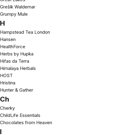
Grešík Waldemar
Grumpy Mule
H
Hampstead Tea London
Hansen
HealthForce
Herbs by Hupka
Hifas da Terra
Himalaya Herbals
HOST
Hristina
Hunter & Gather
Ch
Cherky
ChildLife Essentials
Chocolates from Heaven
I