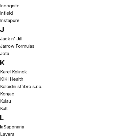
Incognito
Infield
Instapure
J
Jack n' Jill
Jarrow Formulas
Jota
K
Karel Kolínek
KIKI Health
Koloidní stříbro s.r.o.
Konjac
Kulau
Kult
L
laSaponaria
Lavera