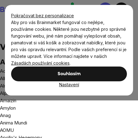
Přejít
Nákupní
na
košík
Pokračovat bez personalizace
obsah
Aby pro vás Brainmarket fungoval co nejlépe,
používáme cookies. Některé jsou nezbytné pro správné
fungování webu, jiné nám pomáhají vylepšovat obsah,
Prodávané značky
pamatovat si váš košík a zobrazovat nabídky, které jsou
Všechny značky A-Z
pro vás opravdu relevantní. Podle vašich preferencí si je
můžete upravit. Více informací najdete v našich
A
Zásadách používání cookies
.
Activus
Souhlasím
Albatros Media
Nastavení
Almawin
Alphanova
Amaizin
Amylon
Anag
Anima Mundi
AOMU
Apollo's Hegemony