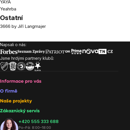
YAYA
Yeahrba
Ostatní
3666 by Jiří Langmajer
Napsali o nás:
Zápatí
Jsme hrdými partnery klubů:
Informace pro vás
O firmě
Naše projekty
Zákaznický servis
‭+420 555 333 688
Po–Pá: 8:00–18:00