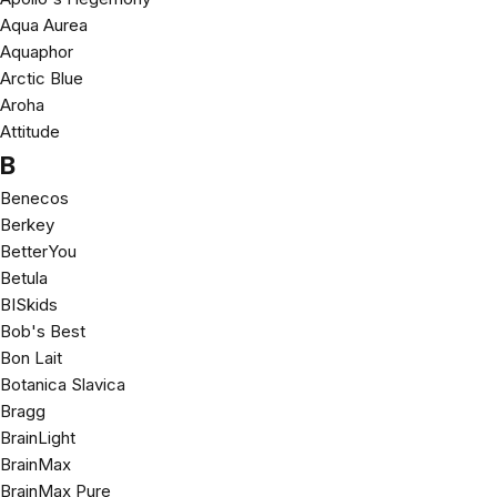
Aqua Aurea
Aquaphor
Arctic Blue
Aroha
Attitude
B
Benecos
Berkey
BetterYou
Betula
BISkids
Bob's Best
Bon Lait
Botanica Slavica
Bragg
BrainLight
BrainMax
BrainMax Pure