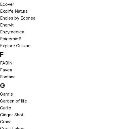
Ecover
Ekolife Natura
Endles by Econea
Enervit
Enzymedica
Epigemic®
Explore Cuisine
F
FABINI
Favea
Fontána
G
Gam's
Garden of life
Garlio
Ginger Shot
Grana
Great Lakes