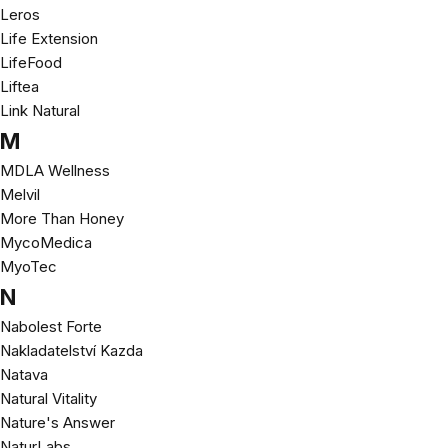
Leros
Life Extension
LifeFood
Liftea
Link Natural
M
MDLA Wellness
Melvil
More Than Honey
MycoMedica
MyoTec
N
Nabolest Forte
Nakladatelství Kazda
Natava
Natural Vitality
Nature's Answer
NaturLabs