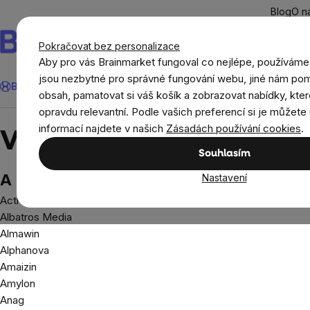
Přejít
Blog
O n
na
obsah
Pokračovat bez personalizace
Aby pro vás Brainmarket fungoval co nejlépe, používáme
Hledat
jsou nezbytné pro správné fungování webu, jiné nám pom
BrainMax®
Léto
Ušetři
Cíle
Doplňky stravy a výživa
Novi
obsah, pamatovat si váš košík a zobrazovat nabídky, kter
opravdu relevantní. Podle vašich preferencí si je můžete 
Prodávané značky
informací najdete v našich
Zásadách používání cookies
.
Všechny značky A-Z
Souhlasím
A
Nastavení
Activus
Albatros Media
Almawin
Alphanova
Amaizin
Amylon
Anag