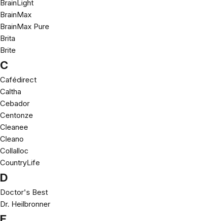
BrainLight
BrainMax
BrainMax Pure
Brita
Brite
C
Cafédirect
Caltha
Cebador
Centonze
Cleanee
Cleano
Collalloc
CountryLife
D
Doctor's Best
Dr. Heilbronner
E