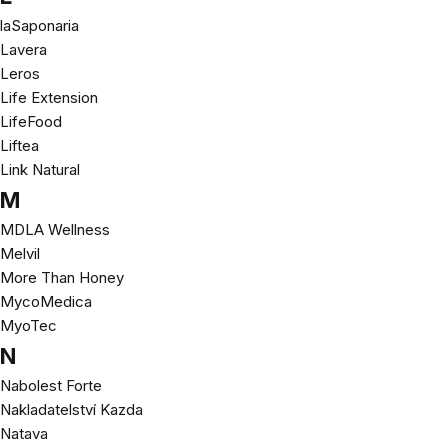
laSaponaria
Lavera
Leros
Life Extension
LifeFood
Liftea
Link Natural
M
MDLA Wellness
Melvil
More Than Honey
MycoMedica
MyoTec
N
Nabolest Forte
Nakladatelství Kazda
Natava