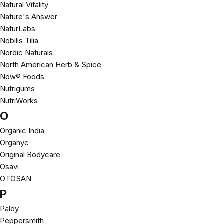
Natural Vitality
Nature's Answer
NaturLabs
Nobilis Tilia
Nordic Naturals
North American Herb & Spice
Now® Foods
Nutrigums
NutriWorks
O
Organic India
Organyc
Original Bodycare
Osavi
OTOSAN
P
Paldy
Peppersmith