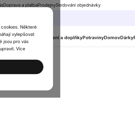
ás
Doprava a platba
Prodejny
Sledování objednávky
 cookies. Některé
áhají vylepšovat
nky
Muži
Ženy
Děti
Oblečení a doplňky
Potraviny
Domov
Dárky
é jsou pro vás
upravit. Více