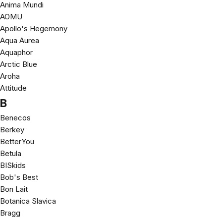
Anima Mundi
AOMU
Apollo's Hegemony
Aqua Aurea
Aquaphor
Arctic Blue
Aroha
Attitude
B
Benecos
Berkey
BetterYou
Betula
BISkids
Bob's Best
Bon Lait
Botanica Slavica
Bragg