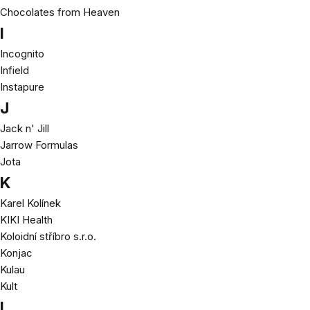
Chocolates from Heaven
I
Incognito
Infield
Instapure
J
Jack n' Jill
Jarrow Formulas
Jota
K
Karel Kolínek
KIKI Health
Koloidní stříbro s.r.o.
Konjac
Kulau
Kult
L