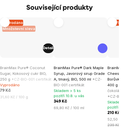
Související produkty
Vyprodáno
–12 %
Množstevní sleva
Detail
Průměrné
Průměrné
Průměrné
BrainMax Pure® Coconut
BrainMax Pure® Dark Maple
BrainMax P
hodnocení
hodnocení
hodnocen
Sugar, Kokosový cukr BIO,
Syrup, Javorový sirup Grade
Cheesecak
produktu
produktu
produktu
250 g
*CZ-BIO-001 certifikát
A, tmavý, BIO, 500 ml
*CZ-
Borůvky a B
je
je
je
Vyprodáno
BIO-001 certifikát
400 g
Zape
Skladem > 5 ks
čokoládou 
0,0
5,0
4,9
79 Kč
pozítří 10.8. u vás
*CZ-BIO-001
Měrná
31,60 Kč / 100 g
z
z
z
349 Kč
Skladem > 
cena:
5
5
5
pozítří 10.8
Měrná
69,80 Kč / 100 ml
hvězdiček.
hvězdiček.
hvězdiček
cena:
210 Kč
Měrná
52,50 Kč / 
cena:
239 Kč