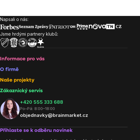
Napsali o nás:
Zápatí
Jsme hrdými partnery klubů:
Informace pro vás
O firmě
Naše projekty
Zákaznický servis
‭+420 555 333 688
Po–Pá: 8:00–18:00
objednavky@brainmarket.cz
Přihlaste se k odběru novinek