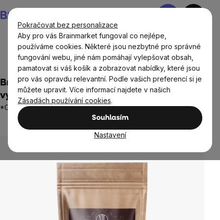
Přejít
Nákupní
na
košík
Pokračovat bez personalizace
obsah
Aby pro vás Brainmarket fungoval co nejlépe,
používáme cookies. Některé jsou nezbytné pro správné
fungování webu, jiné nám pomáhají vylepšovat obsah,
Potraviny
Sušené plody
Sušené ovoce a zelenina
pamatovat si váš košík a zobrazovat nabídky, které jsou
pro vás opravdu relevantní. Podle vašich preferencí si je
BrainMax Pure® Švestky sušené
můžete upravit. Více informací najdete v našich
vypeckované BIO, 200 g
Zásadách používání cookies
.
*CZ-BIO-001 certifikát
Souhlasím
Neohodnoceno
Průměrné
hodnocení
Nastavení
produktu
je
0,0
z
5
hvězdiček.