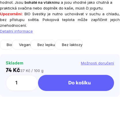
hodnot. Jsou
bohaté na vlákninu
a jsou vhodné jako chutná a
praktická svačina nebo doplněk do kaše, müsli či jogurtu.
Upozornění:
BIO švestky je nutno uchovávat v suchu a chladu,
bez přístupu světla. Pokojová teplota může zapříčinit jejich
znehodnocení.
Detailní informace
Bio
Vegan
Bez lepku
Bez laktozy
Skladem
Možnosti doručení
74 Kč
37 Kč / 100 g
Měrná
cena:
Do košíku