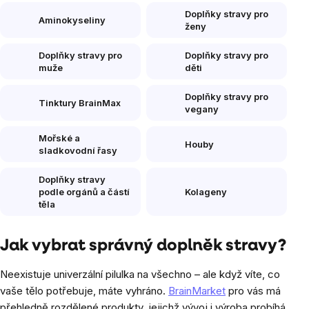
Doplňky stravy pro
Aminokyseliny
ženy
Doplňky stravy pro
Doplňky stravy pro
muže
děti
Doplňky stravy pro
Tinktury BrainMax
vegany
Mořské a
Houby
sladkovodní řasy
Doplňky stravy
podle orgánů a částí
Kolageny
těla
Jak vybrat správný doplněk stravy?
Neexistuje univerzální pilulka na všechno – ale když víte, co
vaše tělo potřebuje, máte vyhráno.
BrainMarket
pro vás má
přehledně rozdělené produkty, jejichž vývoj i výroba probíhá