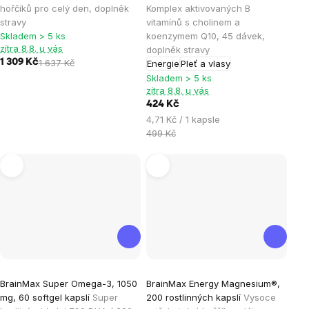
produktu
produktu
hořčíků pro celý den, doplněk
Komplex aktivovaných B
je
je
stravy
vitamínů s cholinem a
Skladem > 5 ks
koenzymem Q10, 45 dávek,
5,0
5,0
zítra 8.8. u vás
doplněk stravy
z
z
1 309 Kč
1 637 Kč
Energie
Pleť a vlasy
5
5
Skladem > 5 ks
hvězdiček.
hvězdiček.
zítra 8.8. u vás
424 Kč
Měrná
4,71 Kč / 1 kapsle
cena:
499 Kč
Průměrné
Průměrné
BrainMax Super Omega-3, 1050
BrainMax Energy Magnesium®,
hodnocení
hodnocení
mg, 60 softgel kapslí
Super
200 rostlinných kapslí
Vysoce
produktu
produktu