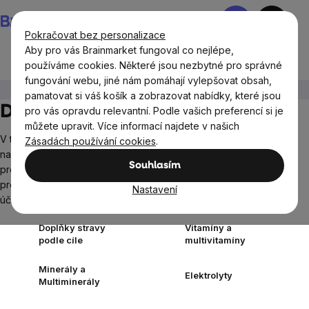
Přejít
Nákupní
na
košík
Pokračovat bez personalizace
obsah
Aby pro vás Brainmarket fungoval co nejlépe,
používáme cookies. Některé jsou nezbytné pro správné
fungování webu, jiné nám pomáhají vylepšovat obsah,
Doplňky stravy a výživa
pamatovat si váš košík a zobrazovat nabídky, které jsou
Doplňky stravy a výživa
pro vás opravdu relevantní. Podle vašich preferencí si je
můžete upravit. Více informací najdete v našich
V této kategorii naleznete širokou škálu produktů zaměřených
Zásadách používání cookies
.
na podporu
zdraví
.
Nabízíme vitamíny, minerály, antioxidanty,
Souhlasím
proteiny, aminokyseliny, zdravé tuky a další produkty. Všechny
produkty jsou pečlivě vybrány s cílem poskytovat kvalitní a
Nastavení
účinnou podporu v každodenním životě.
Zobrazit více
Doplňky stravy
Vitamíny a
podle cíle
multivitamíny
Minerály a
Elektrolyty
Multiminerály