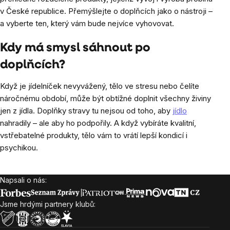
v České republice. Přemýšlejte o doplňcích jako o nástroji –
a vyberte ten, který vám bude nejvíce vyhovovat.
Kdy má smysl sáhnout po
doplňcích?
Když je jídelníček nevyvážený, tělo ve stresu nebo čelíte
náročnému období, může být obtížné doplnit všechny živiny
jen z jídla. Doplňky stravy tu nejsou od toho, aby
jídlo
nahradily – ale aby ho podpořily. A když vybíráte kvalitní,
vstřebatelné produkty, tělo vám to vrátí lepší kondicí i
psychikou.
Napsali o nás:
Zápatí
Jsme hrdými partnery klubů: