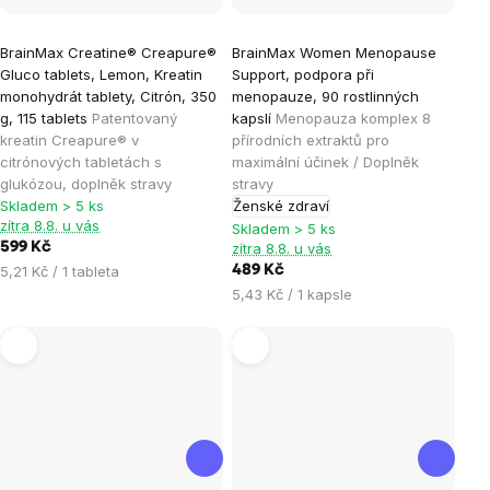
Průměrné
Průměrné
BrainMax Creatine® Creapure®
BrainMax Women Menopause
hodnocení
hodnocení
Gluco tablets, Lemon, Kreatin
Support, podpora při
produktu
produktu
monohydrát tablety, Citrón, 350
menopauze, 90 rostlinných
je
je
g, 115 tablets
Patentovaný
kapslí
Menopauza komplex 8
kreatin Creapure® v
přírodních extraktů pro
5,0
4,9
citrónových tabletách s
maximální účinek / Doplněk
z
z
glukózou, doplněk stravy
stravy
5
5
Skladem > 5 ks
Ženské zdraví
hvězdiček.
hvězdiček.
zítra 8.8. u vás
Skladem > 5 ks
599 Kč
zítra 8.8. u vás
Měrná
5,21 Kč / 1 tableta
489 Kč
cena:
Měrná
5,43 Kč / 1 kapsle
cena: