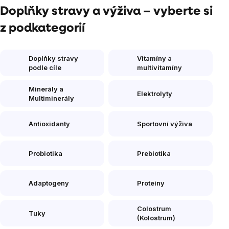
Doplňky stravy a výživa – vyberte si
z podkategorií
Doplňky stravy
Vitamíny a
podle cíle
multivitamíny
Minerály a
Elektrolyty
Multiminerály
Antioxidanty
Sportovní výživa
Probiotika
Prebiotika
Adaptogeny
Proteiny
Colostrum
Tuky
(Kolostrum)