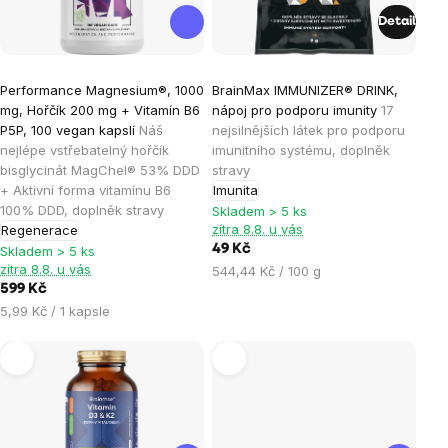
Detail
Průměrné
Průměrné
Performance Magnesium®, 1000
BrainMax IMMUNIZER® DRINK,
hodnocení
hodnocení
mg, Hořčík 200 mg + Vitamín B6
nápoj pro podporu imunity
17
produktu
produktu
P5P, 100 vegan kapslí
Náš
nejsilnějších látek pro podporu
je
je
nejlépe vstřebatelný hořčík
imunitního systému, doplněk
bisglycinát MagChel® 53% DDD
stravy
4,9
4,2
+ Aktivní forma vitamínu B6
Imunita
z
z
100% DDD, doplněk stravy
Skladem > 5 ks
5
5
zítra 8.8. u vás
Regenerace
hvězdiček.
hvězdiček.
49 Kč
Skladem > 5 ks
zítra 8.8. u vás
Měrná
544,44 Kč / 100 g
599 Kč
cena:
Měrná
5,99 Kč / 1 kapsle
cena: