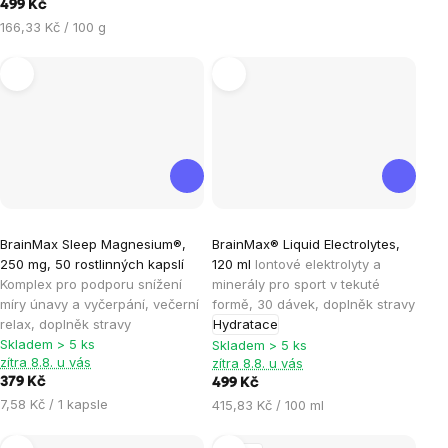
cena:
499 Kč
Měrná
166,33 Kč / 100 g
cena:
Průměrné
Průměrné
BrainMax Sleep Magnesium®,
BrainMax® Liquid Electrolytes,
hodnocení
hodnocení
250 mg, 50 rostlinných kapslí
120 ml
Iontové elektrolyty a
produktu
produktu
Komplex pro podporu snížení
minerály pro sport v tekuté
je
je
míry únavy a vyčerpání, večerní
formě, 30 dávek, doplněk stravy
relax, doplněk stravy
Hydratace
4,6
5,0
Skladem > 5 ks
Skladem > 5 ks
z
z
zítra 8.8. u vás
zítra 8.8. u vás
5
5
379 Kč
499 Kč
hvězdiček.
hvězdiček.
Měrná
7,58 Kč / 1 kapsle
Měrná
415,83 Kč / 100 ml
cena:
cena: