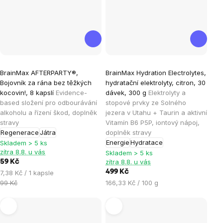
Průměrné
BrainMax AFTERPARTY®,
BrainMax Hydration Electrolytes,
hodnocení
Bojovník za rána bez těžkých
hydratační elektrolyty, citron, 30
produktu
kocovin!, 8 kapslí
Evidence-
dávek, 300 g
Elektrolyty a
je
based složení pro odbourávání
stopové prvky ze Solného
alkoholu a řízení škod, doplněk
jezera v Utahu + Taurin a aktivní
4,8
stravy
Vitamín B6 P5P, iontový nápoj,
z
Regenerace
Játra
doplněk stravy
5
Energie
Hydratace
Skladem > 5 ks
hvězdiček.
zítra 8.8. u vás
Skladem > 5 ks
zítra 8.8. u vás
59 Kč
Měrná
499 Kč
7,38 Kč / 1 kapsle
cena:
Měrná
99 Kč
166,33 Kč / 100 g
cena: