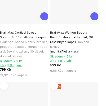
Průměrné
Průměrné
BrainMax Cortisol Stress
BrainMax Women Beauty
hodnocení
hodnocení
Support®, 60 rostlinných kapslí
Bomb®, vlasy, nehty, pleť, 90
produktu
produktu
Evidence-based složení pro klid,
rostlinných kapslí
Doplněk
je
je
podporu relaxace, koncentrace
stravy
a duševního zdraví, 30 dávek,
Imunita
Pleť a vlasy
4,7
4,9
doplněk stravy
Skladem > 5 ks
z
z
zítra 8.8. u vás
Skladem > 5 ks
5
5
zítra 8.8. u vás
599 Kč
hvězdiček.
hvězdiček.
799 Kč
Měrná
6,66 Kč / 1 kapsle
Měrná
13,32 Kč / 1 kapsle
cena:
cena:
–15 %