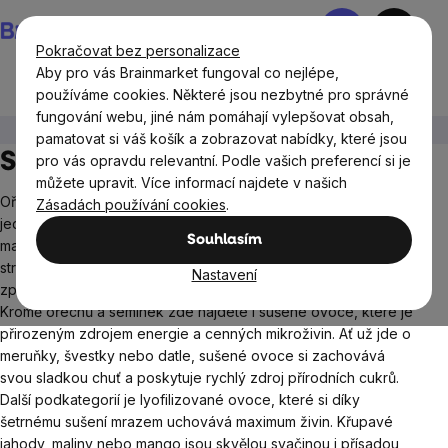
Přejít
Nákupní
na
košík
Pokračovat bez personalizace
obsah
Aby pro vás Brainmarket fungoval co nejlépe,
používáme cookies. Některé jsou nezbytné pro správné
fungování webu, jiné nám pomáhají vylepšovat obsah,
BrainMax®
Potraviny
Sušené plody
pamatovat si váš košík a zobrazovat nabídky, které jsou
Sušené plody BrainMax
pro vás opravdu relevantní. Podle vašich preferencí si je
můžete upravit. Více informací najdete v našich
Ořechy a semínka byly díky svému obsahu zdravých tuků
Zásadách používání cookies
.
jedním ze základů naší přirozené stravy, společně s tučným
Souhlasím
masem a bobulemi. Mnoho lidí se dnes vrací k přirozenému
stravování v BIO kvalitě, plnému živin a s minimem průmyslově
Nastavení
zpracovaných potravin, a proto jsme vytvořili právě tuto sekci.
Kromě ořechů a semínek zde najdete i sušené ovoce, které je
přirozeným zdrojem energie a cenných mikroživin. Ať už jde o
meruňky, švestky nebo datle, sušené ovoce si zachovává
svou sladkou chuť a poskytuje rychlý zdroj přírodních cukrů.
Další podkategorií je lyofilizované ovoce, které si díky
šetrnému sušení mrazem uchovává maximum živin. Křupavé
jahody, maliny nebo mango jsou skvělou svačinou i přísadou