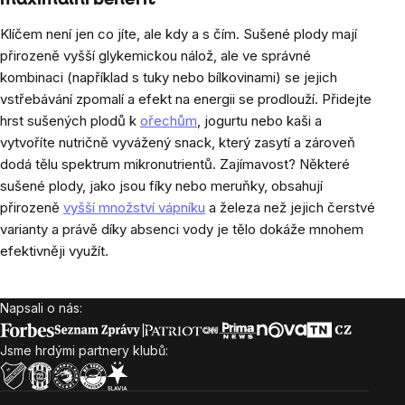
maximální benefit
Klíčem není jen
co
jíte, ale
kdy a s čím
. Sušené plody mají
přirozeně vyšší glykemickou nálož, ale ve správné
kombinaci (například s tuky nebo bílkovinami) se jejich
vstřebávání zpomalí a efekt na energii se prodlouží. Přidejte
hrst sušených plodů k
ořechům
, jogurtu nebo kaši a
vytvoříte nutričně vyvážený snack, který zasytí a zároveň
dodá tělu spektrum mikronutrientů. Zajímavost? Některé
sušené plody, jako jsou fíky nebo meruňky, obsahují
přirozeně
vyšší množství vápníku
a železa než jejich čerstvé
varianty a právě díky absenci vody je tělo dokáže mnohem
efektivněji využít.
Napsali o nás:
Zápatí
Jsme hrdými partnery klubů: