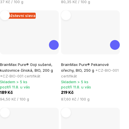
Měrná
Měrná
37 Kč / 100 g
80,35 Kč / 100 g
5
5
cena:
cena:
hvězdiček.
hvězdiček.
Množstevní sleva
Průměrné
Průměrné
BrainMax Pure® Goji sušené,
BrainMax Pure® Pekanové
hodnocení
hodnocení
kustovnice čínská, BIO, 200 g
ořechy, BIO, 250 g
*CZ-BIO-001
produktu
produktu
*CZ-BIO-001 certifikát
certifikát
je
je
Skladem > 5 ks
Skladem > 5 ks
pozítří 11.8. u vás
pozítří 11.8. u vás
5,0
0,0
189 Kč
219 Kč
z
z
Měrná
Měrná
94,50 Kč / 100 g
87,60 Kč / 100 g
5
5
cena:
cena:
hvězdiček.
hvězdiček.