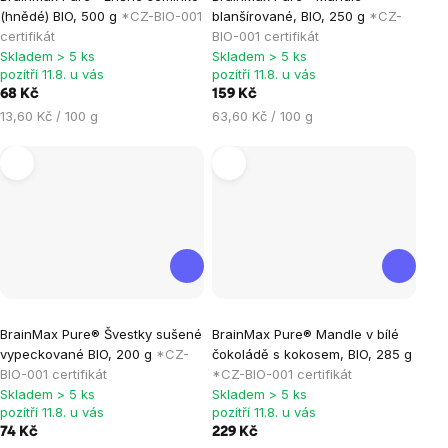
hodnocení
hodnocení
(hnědé) BIO, 500 g
*CZ-BIO-001
blanšírované, BIO, 250 g
*CZ-
produktu
produktu
certifikát
BIO-001 certifikát
je
je
Skladem > 5 ks
Skladem > 5 ks
pozítří 11.8. u vás
pozítří 11.8. u vás
0,0
5,0
68 Kč
159 Kč
z
z
Měrná
Měrná
13,60 Kč / 100 g
63,60 Kč / 100 g
5
5
cena:
cena:
hvězdiček.
hvězdiček.
Průměrné
Průměrné
BrainMax Pure® Švestky sušené
BrainMax Pure® Mandle v bílé
hodnocení
hodnocení
vypeckované BIO, 200 g
*CZ-
čokoládě s kokosem, BIO, 285 g
produktu
produktu
BIO-001 certifikát
*CZ-BIO-001 certifikát
je
je
Skladem > 5 ks
Skladem > 5 ks
pozítří 11.8. u vás
pozítří 11.8. u vás
0,0
5,0
74 Kč
229 Kč
z
z