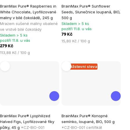
Průměrné
BrainMax Pure® Raspberries in
BrainMax Pure® Sunflower
hodnocení
White Chocolate, Lyofilizované
Seeds, Slunečnice loupaná, BIO,
produktu
maliny v bílé čokoládě, 245 g
500 g
je
Mrazem sušené maliny obalené
Skladem > 5 ks
pozítří 11.8. u vás
ve vrstvě bílé čokolády
5,0
79 Kč
Skladem > 5 ks
z
pozítří 11.8. u vás
Měrná
15,80 Kč / 100 g
5
279 Kč
cena:
hvězdiček.
Měrná
113,88 Kč / 100 g
cena:
Množstevní sleva
Průměrné
Průměrné
BrainMax Pure® Lyophilized
BrainMax Pure® Konopné
hodnocení
hodnocení
Halved Figs, Lyofilizované fíky
semínko, loupané, BIO, 500 g
produktu
produktu
půlky, 45 g
*CZ-BIO-001
*CZ-BIO-001 certifikát