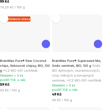
hvězdiček.
99 Kč
cena:
Měrná
79,20 Kč / 100 g
cena:
Množstevní sleva
Průměrné
BrainMax Pure® Raw Coconut
BrainMax Pure® Superseed Mix,
hodnocení
chips, Kokosové chipsy, BIO, 100
Směs semínek, BIO, 100 g
Směs
produktu
g
*CZ-BIO-001 certifikát
BIO dýňových, slunečnicových,
je
Skladem > 5 ks
chia, lněných a konopných
pozítří 11.8. u vás
semínek, *CZ-BIO-001 certifikát
5,0
59 Kč
Skladem > 5 ks
z
pozítří 11.8. u vás
Měrná
59 Kč / 100 g
5
cena:
49 Kč
hvězdiček.
Měrná
49 Kč / 100 g
cena: