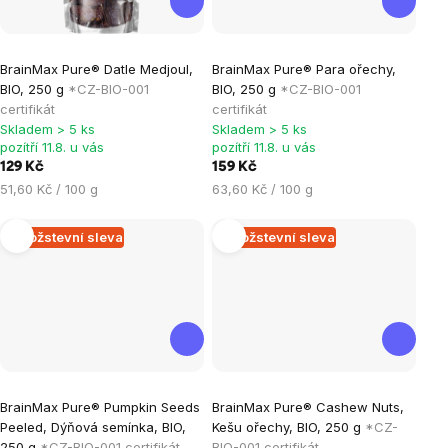
Průměrné
Průměrné
BrainMax Pure® Datle Medjoul,
BrainMax Pure® Para ořechy,
hodnocení
hodnocení
BIO, 250 g
*CZ-BIO-001
BIO, 250 g
*CZ-BIO-001
produktu
produktu
certifikát
certifikát
je
je
Skladem > 5 ks
Skladem > 5 ks
pozítří 11.8. u vás
pozítří 11.8. u vás
5,0
5,0
129 Kč
159 Kč
z
z
Měrná
Měrná
51,60 Kč / 100 g
63,60 Kč / 100 g
5
5
cena:
cena:
hvězdiček.
hvězdiček.
Množstevní sleva
Množstevní sleva
Průměrné
Průměrné
BrainMax Pure® Pumpkin Seeds
BrainMax Pure® Cashew Nuts,
hodnocení
hodnocení
Peeled, Dýňová semínka, BIO,
Kešu ořechy, BIO, 250 g
*CZ-
produktu
produktu
250 g
*CZ-BIO-001 certifikát
BIO-001 certifikát