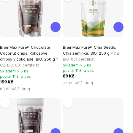
produktů
Průměrné
Průměrné
BrainMax Pure® Chocolate
BrainMax Pure® Chia Seeds,
hodnocení
hodnocení
Coconut chips, Kokosové
Chia semínka, BIO, 250 g
*CZ-
produktu
produktu
chipsy v čokoládě, BIO, 250 g
*
BIO-001 certifikát
je
je
CZ-BIO-001 certifikát
Skladem > 5 ks
pozítří 11.8. u vás
Skladem > 5 ks
5,0
4,5
pozítří 11.8. u vás
89 Kč
z
z
159 Kč
Měrná
35,60 Kč / 100 g
5
5
Měrná
cena:
63,60 Kč / 100 g
hvězdiček.
hvězdiček.
cena: