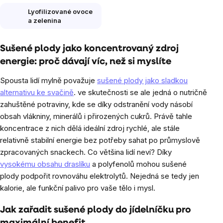
Lyofilizované ovoce
a zelenina
Sušené plody jako koncentrovaný zdroj
energie: proč dávají víc, než si myslíte
Spousta lidí mylně považuje
sušené plody jako sladkou
alternativu ke svačině
. ve skutečnosti se ale jedná o nutričně
zahuštěné potraviny, kde se díky odstranění vody násobí
obsah vlákniny, minerálů i přirozených cukrů. Právě tahle
koncentrace z nich dělá ideální zdroj rychlé, ale stále
relativně stabilní energie bez potřeby sahat po průmyslově
zpracovaných snackech. Co většina lidí neví? Díky
vysokému obsahu draslíku
a polyfenolů mohou sušené
plody podpořit rovnováhu elektrolytů. Nejedná se tedy jen
kalorie, ale funkční palivo pro vaše tělo i mysl.
Jak zařadit sušené plody do jídelníčku pro