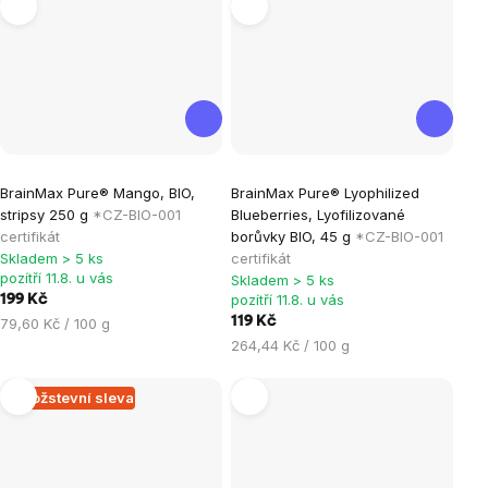
Průměrné
Průměrné
BrainMax Pure® Mango, BIO,
BrainMax Pure® Lyophilized
hodnocení
hodnocení
stripsy 250 g
*CZ-BIO-001
Blueberries, Lyofilizované
produktu
produktu
certifikát
borůvky BIO, 45 g
*CZ-BIO-001
je
je
Skladem > 5 ks
certifikát
pozítří 11.8. u vás
Skladem > 5 ks
4,2
0,0
pozítří 11.8. u vás
199 Kč
z
z
Měrná
119 Kč
79,60 Kč / 100 g
5
5
cena:
Měrná
264,44 Kč / 100 g
hvězdiček.
hvězdiček.
cena:
Množstevní sleva