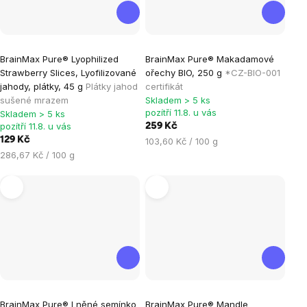
Průměrné
Průměrné
BrainMax Pure® Lyophilized
BrainMax Pure® Makadamové
hodnocení
hodnocení
Strawberry Slices, Lyofilizované
ořechy BIO, 250 g
*CZ-BIO-001
produktu
produktu
jahody, plátky, 45 g
Plátky jahod
certifikát
je
je
sušené mrazem
Skladem > 5 ks
pozítří 11.8. u vás
Skladem > 5 ks
5,0
5,0
pozítří 11.8. u vás
259 Kč
z
z
129 Kč
Měrná
103,60 Kč / 100 g
5
5
Měrná
cena:
286,67 Kč / 100 g
hvězdiček.
hvězdiček.
cena:
Průměrné
Průměrné
BrainMax Pure® Lněné semínko
BrainMax Pure® Mandle