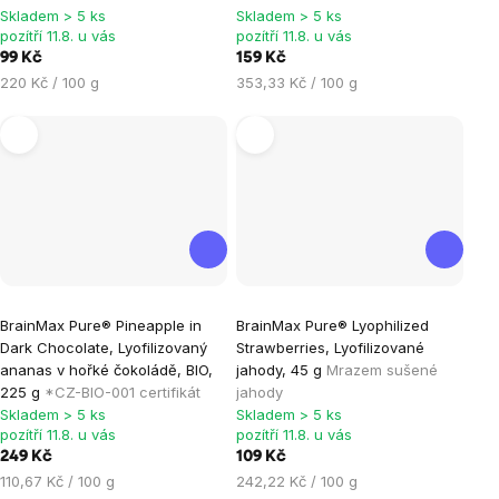
Skladem > 5 ks
Skladem > 5 ks
5,0
pozítří 11.8. u vás
pozítří 11.8. u vás
z
99 Kč
159 Kč
5
Měrná
Měrná
220 Kč / 100 g
353,33 Kč / 100 g
hvězdiček.
cena:
cena:
Průměrné
Průměrné
BrainMax Pure® Pineapple in
BrainMax Pure® Lyophilized
hodnocení
hodnocení
Dark Chocolate, Lyofilizovaný
Strawberries, Lyofilizované
produktu
produktu
ananas v hořké čokoládě, BIO,
jahody, 45 g
Mrazem sušené
je
je
225 g
*CZ-BIO-001 certifikát
jahody
Skladem > 5 ks
Skladem > 5 ks
5,0
5,0
pozítří 11.8. u vás
pozítří 11.8. u vás
z
z
249 Kč
109 Kč
5
5
Měrná
Měrná
110,67 Kč / 100 g
242,22 Kč / 100 g
hvězdiček.
hvězdiček.