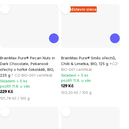
cena:
cena:
Množstevní sleva
Průměrné
BrainMax Pure® Pecan Nuts in
BrainMax Pure® Směs ořechů,
hodnocení
Dark Chocolate, Pekanové
Chilli & Limetka, BIO, 125 g
*CZ-
produktu
ořechy v hořké čokoládě, BIO,
BIO-001 certifikát
je
225 g
* CZ-BIO-001 certifikát
Skladem > 5 ks
pozítří 11.8. u vás
Skladem > 5 ks
5,0
pozítří 11.8. u vás
129 Kč
z
229 Kč
Měrná
103,20 Kč / 100 g
5
Měrná
cena:
101,78 Kč / 100 g
hvězdiček.
cena: