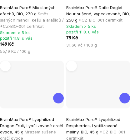
Průměrné
Průměrné
BrainMax Pure® Mix slaných
BrainMax Pure® Datle Deglet
hodnocení
hodnocení
ořechů, BIO, 270 g
Směs
Nour sušené, vypeckované, BIO,
produktu
produktu
slaných mandlí, kešu a arašídů /
250 g
*CZ-BIO-001 certifikát
je
je
*CZ-BIO-001 certifikát
Skladem > 5 ks
pozítří 11.8. u vás
Skladem > 5 ks
5,0
5,0
pozítří 11.8. u vás
79 Kč
z
z
149 Kč
Měrná
31,60 Kč / 100 g
5
5
Měrná
cena:
55,19 Kč / 100 g
hvězdiček.
hvězdiček.
cena:
Průměrné
BrainMax Pure® Lyophilized
BrainMax Pure® Lyophilized
hodnocení
Dragon Fruit, Lyofilizované dračí
Raspberries, Lyofilizované
produktu
ovoce, 45 g
Mrazem sušené
maliny, BIO, 45 g
*CZ-BIO-001
je
dračí ovoce
certifikát