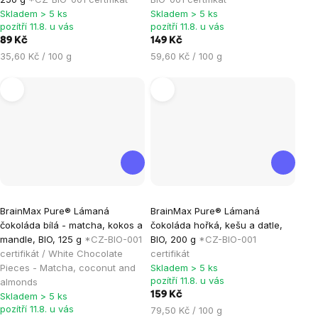
je
je
Skladem > 5 ks
Skladem > 5 ks
pozítří 11.8. u vás
pozítří 11.8. u vás
5,0
5,0
89 Kč
149 Kč
z
z
Měrná
Měrná
35,60 Kč / 100 g
59,60 Kč / 100 g
5
5
cena:
cena:
hvězdiček.
hvězdiček.
Průměrné
BrainMax Pure® Lámaná
BrainMax Pure® Lámaná
hodnocení
čokoláda bílá - matcha, kokos a
čokoláda hořká, kešu a datle,
produktu
mandle, BIO, 125 g
*CZ-BIO-001
BIO, 200 g
*CZ-BIO-001
je
certifikát / White Chocolate
certifikát
Pieces - Matcha, coconut and
Skladem > 5 ks
5,0
pozítří 11.8. u vás
almonds
z
159 Kč
Skladem > 5 ks
5
pozítří 11.8. u vás
Měrná
79,50 Kč / 100 g