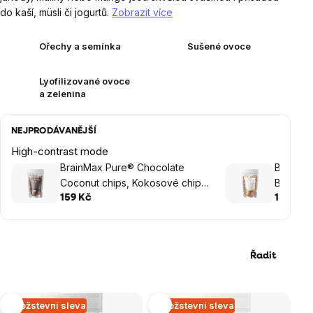
do kaší, müsli či jogurtů.
Zobrazit více
Ořechy a semínka
Sušené ovoce
Lyofilizované ovoce
a zelenina
NEJPRODÁVANĚJŠÍ
High-contrast mode
BrainMax Pure® Chocolate
BrainMa
Coconut chips, Kokosové chipsy
BIO, 250
v čokoládě, BIO, 250 g
159 Kč
159 Kč
Řadit
Výpis
Množstevní sleva
Množstevní sleva