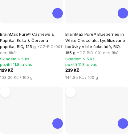
Průměrné
Průměrné
BrainMax Pure® Cashews &
BrainMax Pure® Blueberries in
hodnocení
hodnocení
Paprika, Kešu & Červená
White Chocolate, Lyofilizované
produktu
produktu
paprika, BIO, 125 g
*CZ-BIO-001
borůvky v bílé čokoládě, BIO,
je
je
certifikát
165 g
*CZ-BIO-001 certifikát
Skladem > 5 ks
Skladem > 5 ks
0,0
5,0
pozítří 11.8. u vás
pozítří 11.8. u vás
z
z
129 Kč
239 Kč
5
5
Měrná
Měrná
103,20 Kč / 100 g
144,85 Kč / 100 g
hvězdiček.
hvězdiček.
cena:
cena: