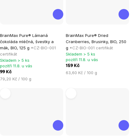
Průměrné
Průměrné
BrainMax Pure® Lámaná
BrainMax Pure® Dried
hodnocení
hodnocení
čokoláda mléčná, švestky a
Cranberries, Brusinky, BIO, 250
produktu
produktu
mák, BIO, 125 g
*CZ-BIO-001
g
*CZ-BIO-001 certifikát
je
je
certifikát
Skladem > 5 ks
pozítří 11.8. u vás
Skladem > 5 ks
5,0
5,0
pozítří 11.8. u vás
159 Kč
z
z
99 Kč
Měrná
63,60 Kč / 100 g
5
5
Měrná
cena:
79,20 Kč / 100 g
hvězdiček.
hvězdiček.
cena: