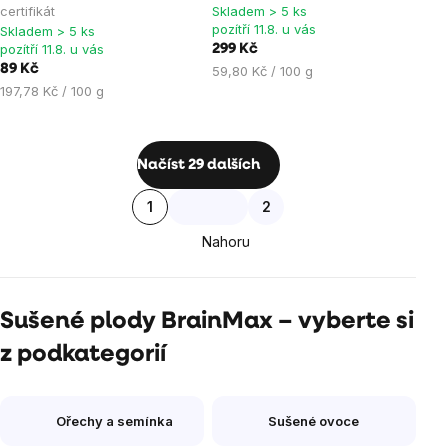
je
je
certifikát
Skladem > 5 ks
pozítří 11.8. u vás
Skladem > 5 ks
5,0
5,0
pozítří 11.8. u vás
299 Kč
z
z
89 Kč
Měrná
59,80 Kč / 100 g
5
5
Měrná
cena:
197,78 Kč / 100 g
hvězdiček.
hvězdiček.
cena:
Ovládací
Načíst 29 dalších
prvky
Stránkování
1
2
výpisu
Nahoru
Sušené plody BrainMax – vyberte si
z podkategorií
Ořechy a semínka
Sušené ovoce