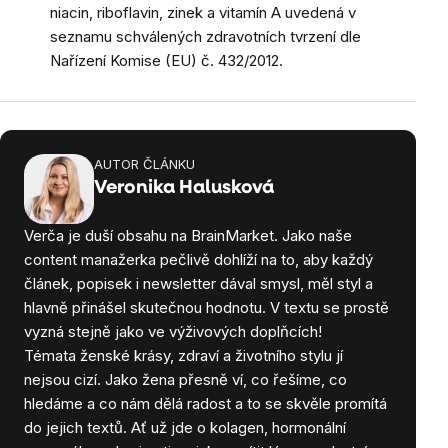
niacin, riboflavin, zinek a vitamín A uvedená v
seznamu schválených zdravotních tvrzení dle
Nařízení Komise (EU) č. 432/2012.
AUTOR ČLÁNKU
Veronika Halusková
Verča je duší obsahu na BrainMarket. Jako naše
content manažerka pečlivě dohlíží na to, aby každý
článek, popisek i newsletter dával smysl, měl styl a
hlavně přinášel skutečnou hodnotu. V textu se prostě
vyzná stejně jako ve výživových doplňcích!
Témata ženské krásy, zdraví a životního stylu jí
nejsou cizí. Jako žena přesně ví, co řešíme, co
hledáme a co nám dělá radost a to se skvěle promítá
do jejich textů. Ať už jde o kolagen, hormonální