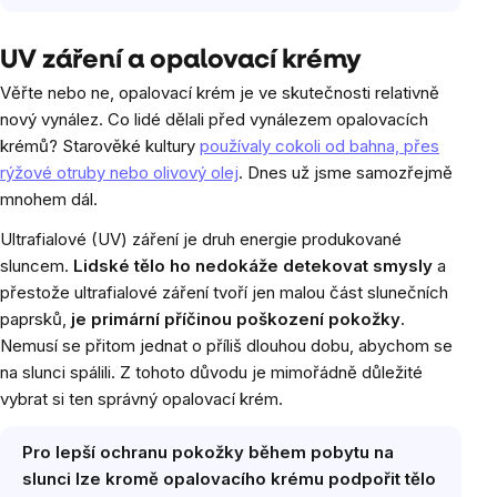
UV záření a opalovací krémy
Věřte nebo ne, opalovací krém je ve skutečnosti relativně
nový vynález. Co lidé dělali před vynálezem opalovacích
krémů? Starověké kultury
používaly cokoli od bahna, přes
rýžové otruby nebo olivový olej
. Dnes už jsme samozřejmě
mnohem dál.
Ultrafialové (UV) záření je druh energie produkované
sluncem.
Lidské tělo ho nedokáže detekovat smysly
a
přestože ultrafialové záření tvoří jen malou část slunečních
paprsků,
je primární příčinou poškození pokožky
.
Nemusí se přitom jednat o příliš dlouhou dobu, abychom se
na slunci spálili. Z tohoto důvodu je mimořádně důležité
vybrat si ten správný opalovací krém.
Pro lepší ochranu pokožky během pobytu na
slunci lze kromě opalovacího krému podpořit tělo