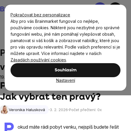
Přejít
Nákupní
na
košík
Pokračovat bez personalizace
obsah
Aby pro vás Brainmarket fungoval co nejlépe,
používáme cookies. Některé jsou nezbytné pro správné
fungování webu, jiné nám pomáhají vylepšovat obsah,
Blog
Kosmetika
Přírodní opalovací krém: Jak vybrat
pamatovat si váš košík a zobrazovat nabídky, které jsou
ten pravý?
pro vás opravdu relevantní. Podle vašich preferencí si je
Přírodní opalovací krém: Jak
můžete upravit. Více informací najdete v našich
Zásadách používání cookies
.
vybrat ten pravý?
Souhlasím
19.2.2026
Nastavení
Přírodní opalovací krém:
Jak vybrat ten pravý?
Veronika Halusková
3. 2. 2026
Počet přečtení:
0
x
P
okud máte rádi pobyt venku, nejspíš budete řešit