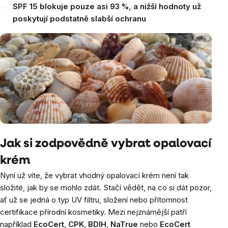
SPF 15 blokuje pouze asi 93 %, a nižší hodnoty už
poskytují podstatně slabší ochranu
Jak si zodpovědně vybrat opalovací
krém
Nyní už víte, že vybrat vhodný opalovací krém není tak
složité, jak by se mohlo zdát. Stačí vědět, na co si dát pozor,
ať už se jedná o typ UV filtru, složení nebo přítomnost
certifikace přírodní kosmetiky. Mezi nejznámější patří
například
EcoCert
,
CPK
,
BDIH
,
NaTrue
nebo
EcoCert