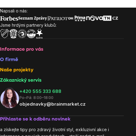
Napsali o nás:
Zápatí
Jsme hrdými partnery klubů:
Informace pro vás
O firmě
Naše projekty
Zákaznický servis
‭+420 555 333 688
Po–Pá: 8:00–18:00
objednavky@brainmarket.cz
Přihlaste se k odběru novinek
a získejte tipy pro zdravý životní styl, exkluzivní akce i