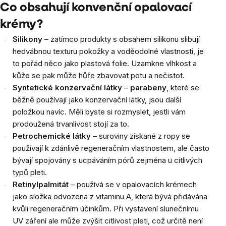
Co obsahují konvenční opalovací
krémy?
Silikony
– zatímco produkty s obsahem silikonu slibují
hedvábnou texturu pokožky a voděodolné vlastnosti, je
to pořád něco jako plastová folie. Uzamkne vlhkost a
kůže se pak může hůře zbavovat potu a nečistot.
Syntetické konzervační látky
–
parabeny
, které se
běžně používají jako konzervační látky, jsou další
položkou navíc. Měli byste si rozmyslet, jestli vám
prodoužená trvanlivost stojí za to.
Petrochemické látky
– suroviny získané z ropy se
používají k zdánlivě regeneračním vlastnostem, ale často
bývají spojovány s ucpáváním pórů zejména u citlivých
typů pleti.
Retinylpalmitát
– používá se v opalovacích krémech
jako složka odvozená z vitaminu A, která bývá přidávána
kvůli regeneračním účinkům. Při vystavení slunečnímu
UV záření ale může zvýšit citlivost pleti, což určitě není