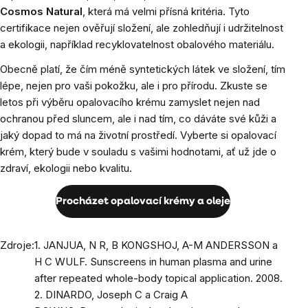
Cosmos Natural
, která má velmi přísná kritéria. Tyto
certifikace nejen ověřují složení, ale zohledňují i udržitelnost
a ekologii, například recyklovatelnost obalového materiálu.
Obecně platí, že čím méně syntetických látek ve složení, tím
lépe, nejen pro vaši pokožku, ale i pro přírodu. Zkuste se
letos při výběru opalovacího krému zamyslet nejen nad
ochranou před sluncem, ale i nad tím, co dáváte své kůži a
jaký dopad to má na životní prostředí. Vyberte si opalovací
krém, který bude v souladu s vašimi hodnotami, ať už jde o
zdraví, ekologii nebo kvalitu.
Procházet opalovací krémy a oleje
Zdroje:
1. JANJUA, N R, B KONGSHOJ, A-M ANDERSSON a
H C WULF. Sunscreens in human plasma and urine
after repeated whole-body topical application. 2008.
2. DINARDO, Joseph C a Craig A