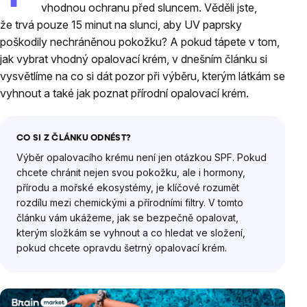
vhodnou ochranu před sluncem. Věděli jste,
že trvá pouze 15 minut na slunci, aby UV paprsky
poškodily nechráněnou pokožku? A pokud tápete v tom,
jak vybrat vhodný opalovací krém, v dnešním článku si
vysvětlíme na co si dát pozor při výběru, kterým látkám se
vyhnout a také jak poznat přírodní opalovací krém.
CO SI Z ČLÁNKU ODNÉST?
Výběr opalovacího krému není jen otázkou SPF. Pokud
chcete chránit nejen svou pokožku, ale i hormony,
přírodu a mořské ekosystémy, je klíčové rozumět
rozdílu mezi chemickými a přírodními filtry. V tomto
článku vám ukážeme, jak se bezpečně opalovat,
kterým složkám se vyhnout a co hledat ve složení,
pokud chcete opravdu šetrný opalovací krém.