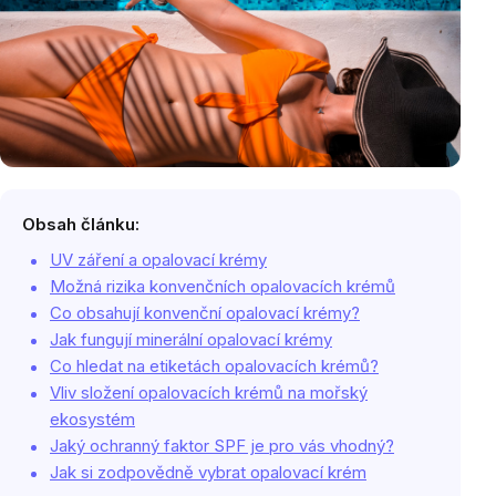
Obsah článku:
UV záření a opalovací krémy
Možná rizika konvenčních opalovacích krémů
Co obsahují konvenční opalovací krémy?
Jak fungují minerální opalovací krémy
Co hledat na etiketách opalovacích krémů?
Vliv složení opalovacích krémů na mořský
ekosystém
Jaký ochranný faktor SPF je pro vás vhodný?
Jak si zodpovědně vybrat opalovací krém