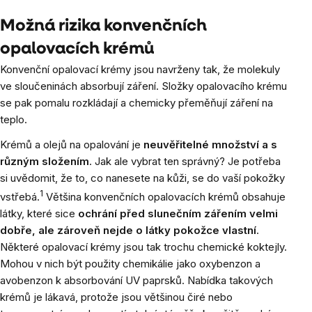
Možná rizika konvenčních
opalovacích krémů
Konvenční opalovací krémy jsou navrženy tak, že molekuly
ve sloučeninách absorbují záření. Složky opalovacího krému
se pak pomalu rozkládají a chemicky přeměňují záření na
teplo.
Krémů a olejů na opalování je
neuvěřitelné množství a s
různým složením
. Jak ale vybrat ten správný? Je potřeba
si uvědomit, že to, co nanesete na kůži, se do vaší pokožky
1
vstřebá.
Většina konvenčních opalovacích krémů obsahuje
látky, které sice
ochrání před slunečním zářením velmi
dobře, ale zároveň nejde o látky pokožce vlastní
.
Některé opalovací krémy jsou tak trochu chemické koktejly.
Mohou v nich být použity chemikálie jako oxybenzon a
avobenzon k absorbování UV paprsků. Nabídka takových
krémů je lákavá, protože jsou většinou čiré nebo