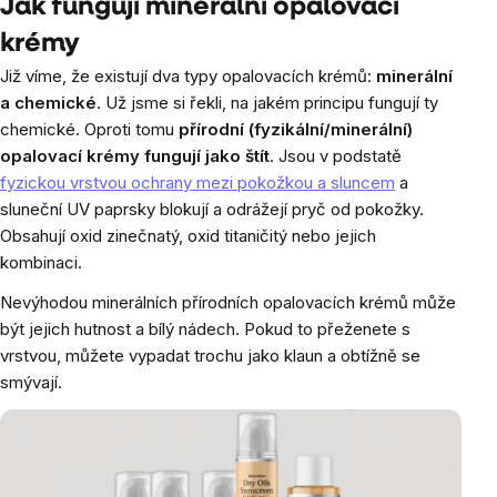
Jak fungují minerální opalovací
krémy
Již víme, že existují dva typy opalovacích krémů:
minerální
a chemické
. Už jsme si řekli, na jakém principu fungují ty
chemické. Oproti tomu
přírodní (fyzikální/minerální)
opalovací krémy fungují jako štít
. Jsou v podstatě
fyzickou vrstvou ochrany mezi pokožkou a sluncem
a
sluneční UV paprsky blokují a odrážejí pryč od pokožky.
Obsahují oxid zinečnatý, oxid titaničitý nebo jejich
kombinaci.
Nevýhodou minerálních přírodních opalovacích krémů může
být jejich hutnost a bílý nádech. Pokud to přeženete s
vrstvou, můžete vypadat trochu jako klaun a obtížně se
smývají.