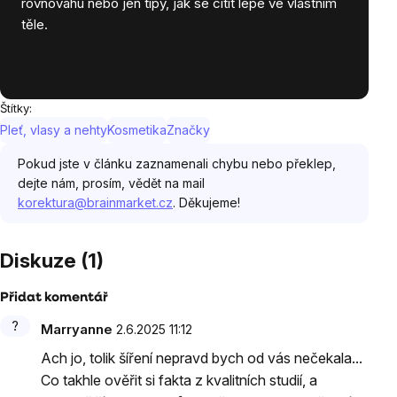
rovnováhu nebo jen tipy, jak se cítit lépe ve vlastním
těle.
Štítky:
Pleť, vlasy a nehty
Kosmetika
Značky
Pokud jste v článku zaznamenali chybu nebo překlep,
dejte nám, prosím, vědět na mail
korektura@brainmarket.cz
. Děkujeme!
Diskuze (1)
Přidat komentář
Výpis
Marryanne
2.6.2025 11:12
diskuzí
Ach jo, tolik šíření nepravd bych od vás nečekala...
Co takhle ověřit si fakta z kvalitních studií, a