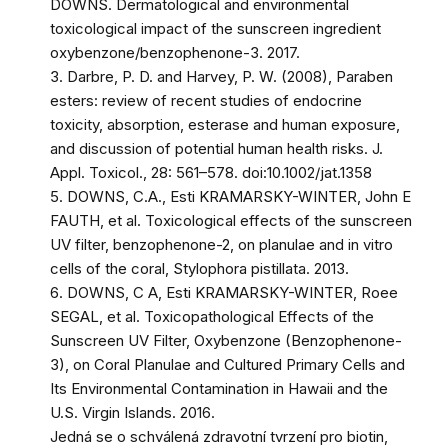
DOWNS. Dermatological and environmental
toxicological impact of the sunscreen ingredient
oxybenzone/benzophenone-3. 2017.
3. Darbre, P. D. and Harvey, P. W. (2008), Paraben
esters: review of recent studies of endocrine
toxicity, absorption, esterase and human exposure,
and discussion of potential human health risks. J.
Appl. Toxicol., 28: 561–578. doi:10.1002/jat.1358
5. DOWNS, C.A., Esti KRAMARSKY-WINTER, John E
FAUTH, et al. Toxicological effects of the sunscreen
UV filter, benzophenone-2, on planulae and in vitro
cells of the coral, Stylophora pistillata. 2013.
6. DOWNS, C A, Esti KRAMARSKY-WINTER, Roee
SEGAL, et al. Toxicopathological Effects of the
Sunscreen UV Filter, Oxybenzone (Benzophenone-
3), on Coral Planulae and Cultured Primary Cells and
Its Environmental Contamination in Hawaii and the
U.S. Virgin Islands. 2016.
Jedná se o schválená zdravotní tvrzení pro biotin,