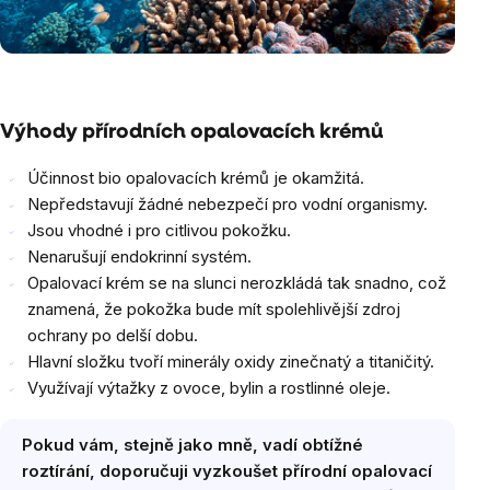
Výhody přírodních opalovacích krémů
Účinnost bio opalovacích krémů je okamžitá.
Nepředstavují žádné nebezpečí pro vodní organismy.
Jsou vhodné i pro citlivou pokožku.
Nenarušují endokrinní systém.
Opalovací krém se na slunci nerozkládá tak snadno, což
znamená, že pokožka bude mít spolehlivější zdroj
ochrany po delší dobu.
Hlavní složku tvoří minerály oxidy zinečnatý a titaničitý.
Využívají výtažky z ovoce, bylin a rostlinné oleje.
Pokud vám, stejně jako mně, vadí obtížné
roztírání, doporučuji vyzkoušet přírodní opalovací