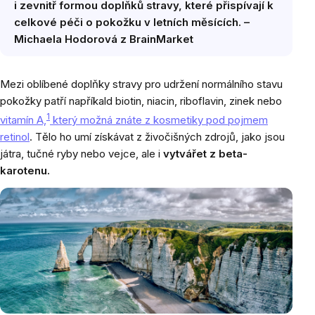
i zevnitř formou doplňků stravy, které přispívají k
celkové péči o pokožku v letních měsících. –
Michaela Hodorová z BrainMarket
Mezi oblíbené doplňky stravy pro udržení normálního stavu
pokožky patří napříkald biotin, niacin, riboflavin, zinek nebo
1
vitamín A,
který možná znáte z kosmetiky pod pojmem
retinol
. Tělo ho umí získávat z živočišných zdrojů, jako jsou
játra, tučné ryby nebo vejce, ale i
vytvářet z beta-
karotenu.