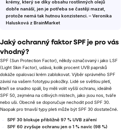
krémy, který se díky obsahu rostlinných olejů
dobře nanáší, jen je potřeba se častěji mazat,
protože nemá tak hutnou konzistenci. – Veronika
Halusková z BrainMarket
Jaký ochranný faktor SPF je pro vás
vhodný?
SPF (Sun Protection Factor), někdy označovaný i jako LSF
(Light Skin Factor), udává, kolik procent UVB paprsků
dokáže opalovací krém zablokovat. Výběr správného SPF
závisí na vašem fototypu pokožky. Lidé se světlou pletí,
kteří se snadno spálí, by měli volit vyšší ochranu, ideálně
SPF 50, zejména na citlivých místech, jako jsou nos, tváře
nebo uši. Obecně se doporučuje nechodit pod SPF 30.
Naopak pro tmavší typy pleti může být SPF 30 dostatečné.
SPF 30 blokuje přibližně 97 % UVB záření
SPF 60 zvyšuje ochranu jen o 1 % navíc (98 %)