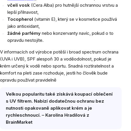
včelí vosk
(Cera Alba) pro hutnější ochrannou vrstvu a
lepší přilnavost,
Tocopherol
(vitamin E), který se v kosmetice používá
jako antioxidant,
žádné parfémy
nebo konzervanty navíc, pokud o to
opravdu nestojíte.
V informacích od výrobce potěší i broad spectrum ochrana
(UVA i UVB), SPF alespoň 30 a voděodolnost, pokud je
krém určený k vodě nebo sportu. Snadná roztíratelnost a
komfort na pleti zase rozhoduje, jestli ho člověk bude
opravdu používat pravidelně
Velkou popularitu také získává koupací oblečení
s UV filtrem. Nabízí dodatečnou ochranu bez
nutnosti opakovaně aplikovat krém a je
rychleschnoucí. – Karolína Hradilová z
BrainMarket