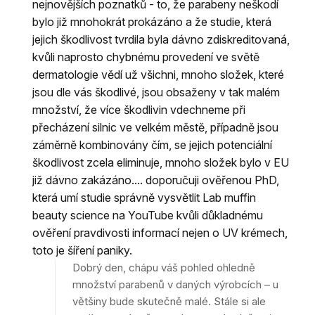
nejnovějších poznatků - to, že parabeny neškodí
bylo již mnohokrát prokázáno a že studie, která
jejich škodlivost tvrdila byla dávno zdiskreditovaná,
kvůli naprosto chybnému provedení ve světě
dermatologie vědí už všichni, mnoho složek, které
jsou dle vás škodlivé, jsou obsaženy v tak malém
množství, že více škodlivin vdechneme při
přecházení silnic ve velkém městě, případně jsou
záměrně kombinovány čím, se jejich potenciální
škodlivost zcela eliminuje, mnoho složek bylo v EU
již dávno zakázáno.... doporučuji ověřenou PhD,
která umí studie správně vysvětlit Lab muffin
beauty science na YouTube kvůli důkladnému
ověření pravdivosti informací nejen o UV krémech,
toto je šíření paniky.
Dobrý den, chápu váš pohled ohledně
množství parabenů v daných výrobcích – u
většiny bude skutečně malé. Stále si ale