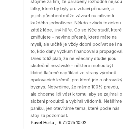
stojíme za tím, že parabeny rozhodně nejsou
látky, které by byly pro zdraví přínosné, a
jejich působení může záviset na citlivosti
každého jednotlivce. Někdo zvládá toxickou
zátěž lépe, jiný hůře. Co se týče studií, které
zmiňujete – nevíme přesně, které máte na
mysli, ale určitě je vždy dobré podívat se i na
to, kdo daný výzkum financoval a propagoval.
Dnes totiž platí, že ne všechny studie jsou
skutečně nezávislé – některé mohou být
klidně tlačené například ze strany výrobců
opalovacích krémů, pro které jde o obrovský
byznys. Netvrdíme, že máme 100% pravdu,
ale chceme lidi vést k tomu, aby se zajímali o
složení produktů a vybírali vědomě. Nešíříme
paniku, jen otevíráme téma, které podle nás
stojí za pozornost.
Pavel Hurta
9.7.2025 10:02