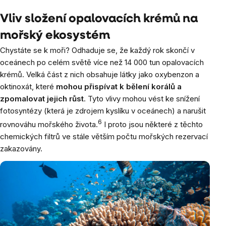
Vliv složení opalovacích krémů na
mořský ekosystém
Chystáte se k moři? Odhaduje se, že každý rok skončí v
oceánech po celém světě více než 14 000 tun opalovacích
krémů. Velká část z nich obsahuje látky jako oxybenzon a
oktinoxát, které
mohou přispívat k bělení korálů a
zpomalovat jejich růst
. Tyto vlivy mohou vést ke snížení
fotosyntézy (která je zdrojem kyslíku v oceánech) a narušit
6
rovnováhu mořského života.
I proto jsou některé z těchto
chemických filtrů ve stále větším počtu mořských rezervací
zakazovány.